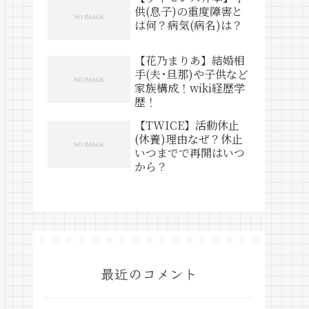
供(息子)の重度障害と
は何？病気(病名)は？
【花乃まりあ】結婚相
手(夫･旦那)や子供など
家族構成！wiki経歴学
歴！
【TWICE】活動休止
(休養)理由なぜ？休止
いつまでで再開はいつ
から？
最近のコメント