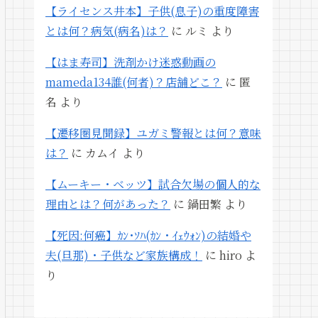
【ライセンス井本】子供(息子)の重度障害
とは何？病気(病名)は？
に
ルミ
より
【はま寿司】洗剤かけ迷惑動画の
mameda134誰(何者)？店舗どこ？
に
匿
名
より
【遷移圏見聞録】ユガミ警報とは何？意味
は？
に
カムイ
より
【ムーキー・ベッツ】試合欠場の個人的な
理由とは？何があった？
に
鍋田繁
より
【死因:何癌】ｶﾝ･ｿﾊ(ｶﾝ・ｲｪｳｫﾝ)の結婚や
夫(旦那)・子供など家族構成！
に
hiro
よ
り