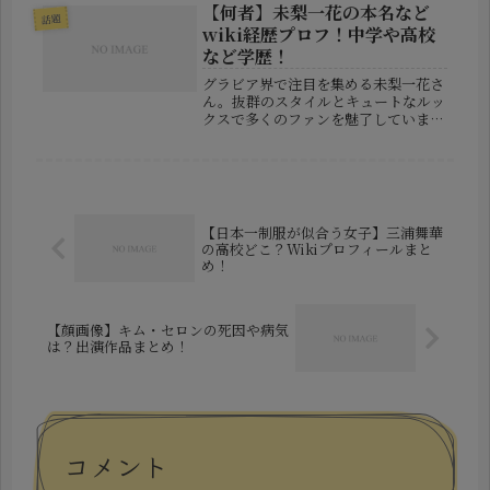
初は「これは彼氏との写真なのか？」
【何者】未梨一花の本名など
話題
「アイドルとしてあるまじき行動で
wiki経歴プロフ！中学や高校
は...
など学歴！
グラビア界で注目を集める未梨一花さ
ん。抜群のスタイルとキュートなルッ
クスで多くのファンを魅了しています
が、彼女は一体どんな人物なのでしょ
うか？本名や学歴、芸能界入りのきっ
かけなどを深掘りしていきます。未梨
一花のプロフィールまずは、基本的な
情...
【日本一制服が似合う女子】三浦舞華
の高校どこ？Wikiプロフィールまと
め！
【顔画像】キム・セロンの死因や病気
は？出演作品まとめ！
コメント