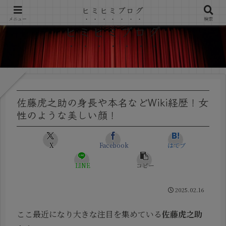
ヒミヒミブログ
メニュー
検索
ヒミヒミブログ
佐藤虎之助の身長や本名などWiki経歴！女
性のような美しい顔！
X
Facebook
はてブ
LINE
コピー
2025.02.16
ここ最近になり大きな注目を集めている
佐藤虎之助