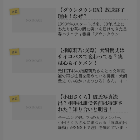
体、何が起きたのでしょうか？テレ朝
社員が経費不正使用＆パワハラで処分
【ダウンタウンDX】放送終了
話題
テレビ朝日は3月19日、社内のエグ
理由！なぜ？
ゼ...
1993年のスタート以来、30年以上に
わたりお茶の間に笑いを届けてきた長
寿バラエティ番組『ダウンタウン
DX』（読売テレビ制作・日本テレビ
系）。多くの視聴者に親しまれてきた
この番組が、2024年6月26日の放送を
【指原莉乃:交際】犬飼貴丈は
話題
もって幕を下ろすことが発表され...
サイコパスで変わってる？実
は心もイケメン！
元HKT48の指原莉乃さんとの交際報
道で再び注目を集めている俳優・犬飼
貴丈（いぬかいあつひろ）さん。イケ
メン俳優として人気を博す一方で、
「性格が変わってる」「サイコパスっ
ぽい」といった声もネットで散見され
【小田さくら】彼氏写真流
話題
るほど、不思議な魅力を持った人物で
出？相手は誰で名前は特定さ
す...
れた？知り合いと明言！
モーニング娘。’25の人気メンバー、
小田さくらさんにまつわる「写真流出
騒動」がSNS上で注目を集めていま
す。発端はネット上に拡散された、男
性と一緒に映るツーショット写真。当