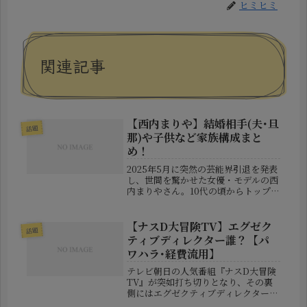
ヒミヒミ
関連記事
【西内まりや】結婚相手(夫･旦
話題
那)や子供など家族構成まと
め！
2025年5月に突然の芸能界引退を発表
し、世間を驚かせた女優・モデルの西
内まりやさん。10代の頃からトップモ
デルとして注目され、女優や歌手とし
ても高く評価された彼女ですが、その
華やかな表舞台の裏で、常に話題を集
【ナスD大冒険TV】エグゼク
話題
めてきたのが「恋愛」や「結婚」...
ティブディレクター誰？【パ
ワハラ･経費流用】
テレビ朝日の人気番組『ナスD大冒険
TV』が突如打ち切りとなり、その裏
側にはエグゼクティブディレクターの
不正があったことが判明しました。一