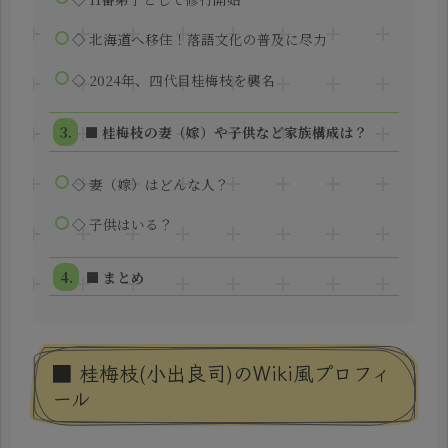
◇ 北海道へ移住！落語文化の普及に尽力
◇ 2024年、四代目桂梅枝を襲名
■ 桂梅枝の妻（嫁）や子供など家族構成は？
◇ 妻（嫁）はどんな人？
◇ 子供はいる？
■ まとめ
■ 桂梅枝(小出良司)のWiki風プロフィ
ール