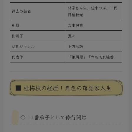
林家さん生、桂小つぶ、二代
過去の芸名
目桂枝光
所属
吉本興業
出囃子
猩々
活動ジャンル
上方落語
代表作
「紙屑屋」「立ち切れ線香」
■ 桂梅枝の経歴！異色の落語家人生
◇ 11番弟子として修行開始