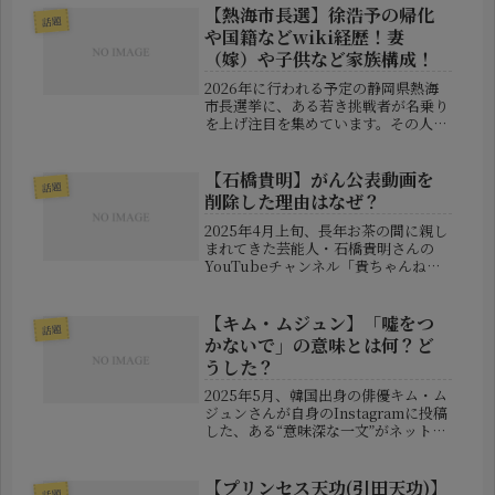
【熱海市長選】徐浩予の帰化
話題
や国籍などwiki経歴！妻
（嫁）や子供など家族構成！
2026年に行われる予定の静岡県熱海
市長選挙に、ある若き挑戦者が名乗り
を上げ注目を集めています。その人物
こそ、元中国出身の実業家、徐浩予
（じょ・こうよ）氏です。異国から来
た彼が、なぜ日本の地方自治に身を投
【石橋貴明】がん公表動画を
話題
じる決意をしたのか。そして、彼の素
削除した理由はなぜ？
顔...
2025年4月上旬、長年お茶の間に親し
まれてきた芸能人・石橋貴明さんの
YouTubeチャンネル「貴ちゃんねる
ず」に大きな動きがありました。彼が
食道がんを患っていることを明かした
動画が、突然チャンネル上から**削除
【キム・ムジュン】「嘘をつ
話題
（または非公開化）**された...
かないで」の意味とは何？ど
うした？
2025年5月、韓国出身の俳優キム・ム
ジュンさんが自身のInstagramに投稿
した、ある“意味深な一文”がネット上
で大きな話題となっています。その一
文とは――「嘘をつかないで もう半分終
わった ムジュン、お誕生日おめでと
【プリンセス天功(引田天功)】
話題