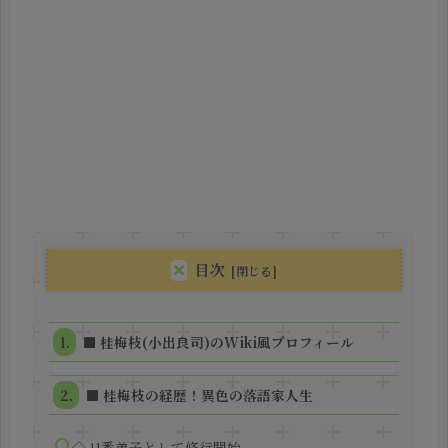
目次
■ 桂梅枝(小出良司)のWiki風プロフィール
■ 桂梅枝の経歴！異色の落語家人生
◇ 11番弟子として修行開始