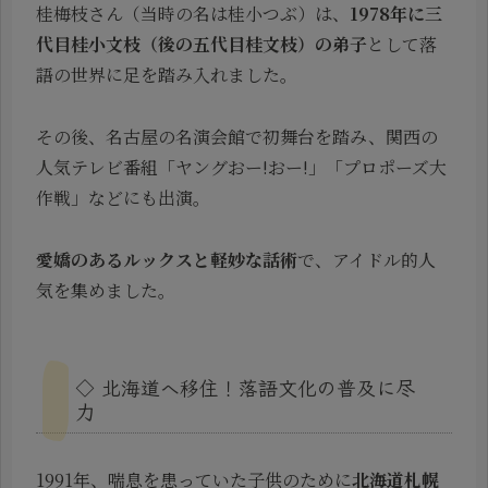
桂梅枝さん（当時の名は桂小つぶ）は、
1978年に三
代目桂小文枝（後の五代目桂文枝）の弟子
として落
語の世界に足を踏み入れました。
その後、名古屋の名演会館で初舞台を踏み、関西の
人気テレビ番組「ヤングおー!おー!」「プロポーズ大
作戦」などにも出演。
愛嬌のあるルックスと軽妙な話術
で、アイドル的人
気を集めました。
◇ 北海道へ移住！落語文化の普及に尽
力
1991年、喘息を患っていた子供のために
北海道札幌