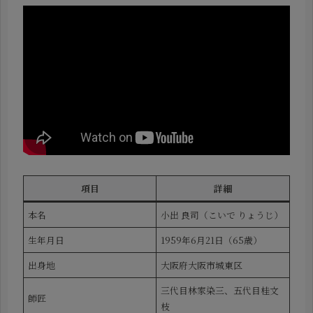
項目
詳細
本名
小出 良司（こいで りょうじ）
生年月日
1959年6月21日（65歳）
出身地
大阪府大阪市城東区
三代目林家染三、五代目桂文
師匠
枝