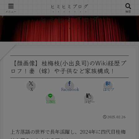
ヒミヒミブログ
メニュー
検索
ヒミヒミブログ
【顔画像】桂梅枝(小出良司)のWiki経歴プ
ロフ！妻（嫁）や子供など家族構成！
X
Facebook
はてブ
LINE
コピー
2025.02.26
上方落語の世界で長年活躍し、2024年に四代目桂梅