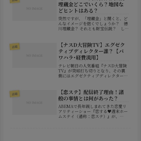
う」この投稿は、彼...
埋蔵金どこでいくら？地図な
どヒントはある？
突然ですが、「埋蔵金」と聞くと、ど
んなイメージを抱くでしょうか？ 徳
川埋蔵金？ それとも財宝伝説？ し
かし今、そんな"夢のような話"をリア
ルに提供してくれているのが、なんと
世界的イリュージョニスト・プリンセ
【ナスD大冒険TV】エグゼク
話題
ス天功（引田天功）さんなんです。2...
ティブディレクター誰？【パ
ワハラ･経費流用】
テレビ朝日の人気番組『ナスD大冒険
TV』が突如打ち切りとなり、その裏
側にはエグゼクティブディレクターの
不正があったことが判明しました。一
体、何が起きたのでしょうか？テレ朝
社員が経費不正使用＆パワハラで処分
【恋ステ】配信終了理由！諸
話題
テレビ朝日は3月19日、社内のエグ
般の事情とは何があった？
ゼ...
ABEMAで長年親しまれてきた恋愛リ
アリティーショー『恋する♥週末ホー
ムステイ（通称：恋ステ）』が、
2025年冬シーズンの放送途中で突如
として配信を終了することが発表され
ました。このニュースはファンの間に
衝撃を与え、「なぜ突然？」「“諸般