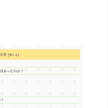
目次
気はあったのか？
誰？