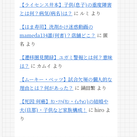
【ライセンス井本】子供(息子)の重度障害
とは何？病気(病名)は？
に
ルミ
より
【はま寿司】洗剤かけ迷惑動画の
mameda134誰(何者)？店舗どこ？
に
匿
名
より
【遷移圏見聞録】ユガミ警報とは何？意味
は？
に
カムイ
より
【ムーキー・ベッツ】試合欠場の個人的な
理由とは？何があった？
に
鍋田繁
より
【死因:何癌】ｶﾝ･ｿﾊ(ｶﾝ・ｲｪｳｫﾝ)の結婚や
夫(旦那)・子供など家族構成！
に
hiro
よ
り