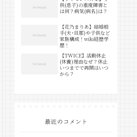
供(息子)の重度障害と
は何？病気(病名)は？
【花乃まりあ】結婚相
手(夫･旦那)や子供など
家族構成！wiki経歴学
歴！
【TWICE】活動休止
(休養)理由なぜ？休止
いつまでで再開はいつ
から？
最近のコメント