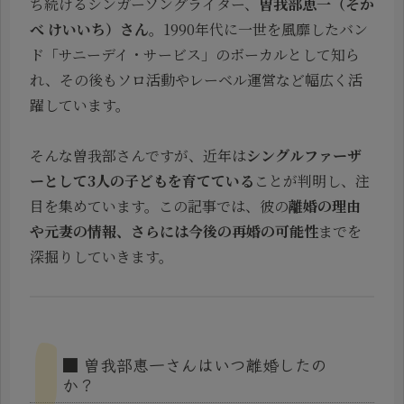
ち続けるシンガーソングライター、
曽我部恵一（そか
べ けいいち）さん
。1990年代に一世を風靡したバン
ド「サニーデイ・サービス」のボーカルとして知ら
れ、その後もソロ活動やレーベル運営など幅広く活
躍しています。
そんな曽我部さんですが、近年は
シングルファーザ
ーとして3人の子どもを育てている
ことが判明し、注
目を集めています。この記事では、彼の
離婚の理由
や元妻の情報、さらには今後の再婚の可能性
までを
深掘りしていきます。
■ 曽我部恵一さんはいつ離婚したの
か？