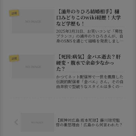
はパートナーと共に幸せな日々を過ご
していると言われています。では、現
在のパートナーとは結婚しているので
【浦井のりひろ結婚相手】樋
話題
しょうか？ そして、子供はいるので
口みどりこのwiki経歴！大学
し...
など学歴も！
2025年3月31日、お笑いコンビ「男性
ブランコ」の浦井のりひろさんが、自
身のSNSを通じて結婚を発表しまし
た。お相手は、かつて吉本興業のアイ
ドルグループ「つぼみ大革命」の中心
メンバーとして活躍していた樋口みど
【死因:病気】金バエ逝去？肝
話題
りこさん。お笑いとエンタメの世...
硬変・腹水で余命少なかっ
た？
かつてネット配信界で一世を風靡した
伝説的配信者「金バエ」さん。その自
由奔放で型破りなスタイルは多くのフ
ァンに愛される一方、度重なる炎上や
トラブルでも知られていました。そし
て2025年、一部SNSユーザーの投稿
から「金バエ逝去」の情報が駆け巡...
【阪神対広島:坂本死球】藤川球児監
督の激怒理由！広島から何言われた？