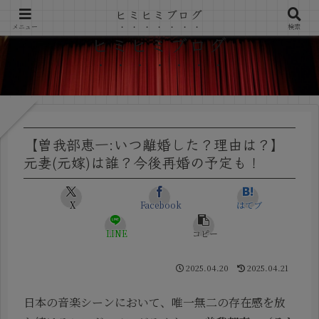
ヒミヒミブログ
メニュー
検索
ヒミヒミブログ
【曽我部恵一:いつ離婚した？理由は？】
元妻(元嫁)は誰？今後再婚の予定も！
X
Facebook
はてブ
LINE
コピー
2025.04.20
2025.04.21
日本の音楽シーンにおいて、唯一無二の存在感を放