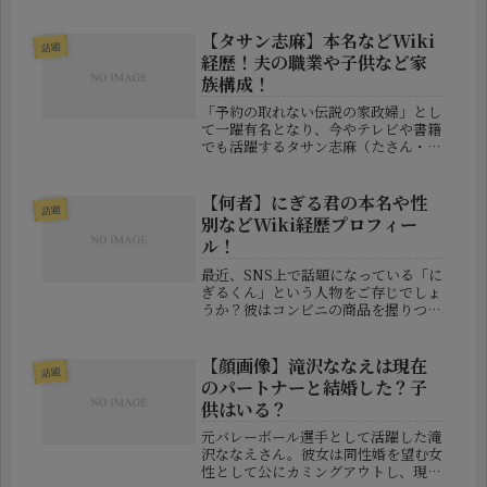
議会に名を連ねた彼女は、単なる「若
い議員」ではありません。看護師とし
ての経験、海外留学の体験、そして社
【タサン志麻】本名などWiki
話題
会へのまっすぐな眼差しが、政治の
経歴！夫の職業や子供など家
現...
族構成！
「予約の取れない伝説の家政婦」とし
て一躍有名となり、今やテレビや書籍
でも活躍するタサン志麻（たさん・し
ま）さん。彼女のレシピに助けられて
いるという方も多いのではないでしょ
うか？今回はそんな志麻さんについ
【何者】にぎる君の本名や性
話題
て、「本名や経歴」「夫の職業」「子
別などWiki経歴プロフィー
供を...
ル！
最近、SNS上で話題になっている「に
ぎるくん」という人物をご存じでしょ
うか？彼はコンビニの商品を握りつぶ
すという迷惑行為を動画に撮影し、自
身のSNSで公開。これにより、ネット
上では批判が殺到しています。一体、
【顔画像】滝沢ななえは現在
話題
「にぎるくん」とは何者なのか？ ...
のパートナーと結婚した？子
供はいる？
元バレーボール選手として活躍した滝
沢ななえさん。彼女は同性婚を望む女
性として公にカミングアウトし、現在