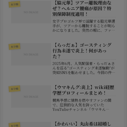
プル」「意外な組み合わせだけどお似
【脇元華】ツアー離脱理由な
未分類
合い！」と祝福の声が...
ぜ？ヘルニア腰痛が原因？特
別保障制度適用！
女子プロゴルフ界で活躍する脇元華選
手が、ツアーから離脱することが明ら
かになりました。突然の報に、ファン
からは驚きと心配の声が広がっていま
す。今回の離脱理由として報じられて
いるのは「腰の状態」。さらに、昨年
【らっだぁ】ゴースティング
未分類
末には椎間板ヘルニアの手術を受けて
行為未遂で炎上！何があっ
い...
た？
2025年6月、人気配信者・らっだぁさ
んを巡る“ゴースティング未遂騒動”が
突如SNSを賑わせました。今回の件
は、いわゆる「不正プレイ」を疑われ
たことが発端となり、その後の謝罪対
応やリスナー同士の意見対立によっ
【ウマキんグ:炎上】wiki経歴
未分類
て、一層注目される事態となってい...
学歴プロフィールまとめ！
競馬予想に情熱を燃やすファンの間
で、圧倒的な人気を誇っていた
YouTubeチャンネル「ウマキん
グ」。しかし、つい最近、この2人組
YouTuberが投稿したある動画をきっ
かけに、ネット上での信頼が大きく揺
【かわいい】丸山希は結婚し
未分類