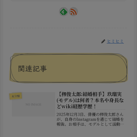
ヒミヒミ
関連記事
【栁俊太郎:結婚相手】玖瑠実
未分類
(モデル)は何者？本名や身長な
どwiki経歴学歴！
2025年12月3日、俳優の栁俊太郎さん
が、自身のInstagramを通じて結婚を
報告。お相手は、モデルとして活動す
る玖瑠実（くるみ）さんであることが
発表され、SNS上では「美男美女カッ