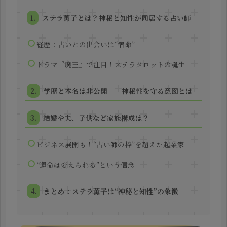
ステラ薫子とは？神秘と知性が同居する占い師
経歴：占いとの出会いは“宿命”
ドラマ『魔王』で注目！ステラタロットの誕生
学歴と本名は非公開──神秘性を守る意図とは
結婚や夫、子供など家族構成は？
ビジネス展開も！“占い師の枠”を超えた起業家
“運命は変えられる”という信念
まとめ：ステラ薫子は“神秘と知性”の象徴