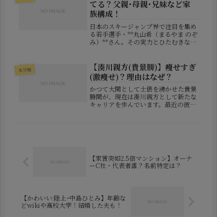
らぐ事態となりました。本記事では、
てる？父親･母親･兄妹など家
ウマ...
族構成！
日本のスキージャンプ界で注目を集め
る若手選手・**丸山希（まるやま のぞ
み）**さん。その実力とひたむきな姿
勢、そしてどこかあどけなさの残る笑
顔から「かわいい」との声も多く、フ
ァン層を拡大しています。そんな彼女
【湊川親方(貴景勝)】痩せすぎ
未分類
の競技成績はもちろんのこと、プ...
(激痩せ)？理由はなぜ？
かつて大関として土俵を沸かせた貴景
勝関が、現在は湊川親方として新たな
キャリアを歩んでいます。最近の彼の
姿に、多くの相撲ファンが驚きの声を
あげています。その理由は、かつての
力士時代からは想像もできないほどの
激やせぶり。今回は、なぜ湊川親方が
こ...
【家賃突如2.5倍マンション】オーナ
ーC社・代表者誰？名前特定は？
【かわいい:陸上･中島ひとみ】年齢な
どwikiや高校大学！結婚した夫も！