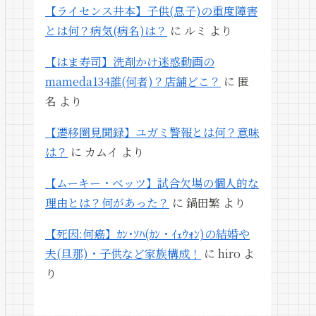
【ライセンス井本】子供(息子)の重度障害
とは何？病気(病名)は？
に
ルミ
より
【はま寿司】洗剤かけ迷惑動画の
mameda134誰(何者)？店舗どこ？
に
匿
名
より
【遷移圏見聞録】ユガミ警報とは何？意味
は？
に
カムイ
より
【ムーキー・ベッツ】試合欠場の個人的な
理由とは？何があった？
に
鍋田繁
より
【死因:何癌】ｶﾝ･ｿﾊ(ｶﾝ・ｲｪｳｫﾝ)の結婚や
夫(旦那)・子供など家族構成！
に
hiro
よ
り