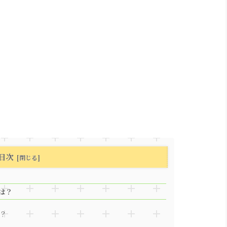
目次
は？
？