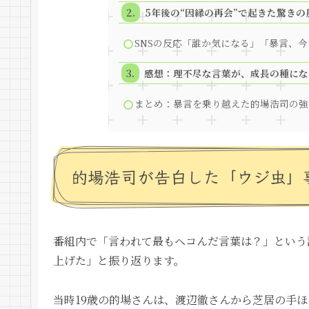
5年後の“因縁の再会”で起きた驚きの
SNSの反応「誰か気になる」「暴言、
感想：理不尽な言葉が、成長の種にな
まとめ：暴言を乗り越えた的場浩司の強
的場浩司が告白した「ウジ虫」
番組内で「言われて最もヘコんだ言葉は？」という
上げた」と振り返ります。
当時19歳の的場さんは、渡辺徹さんから芝居の手