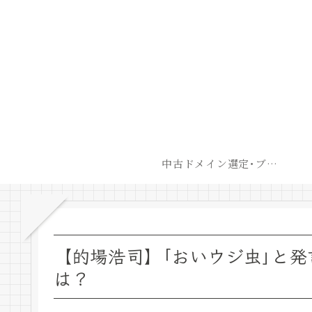
中古ドメイン選定･ブログ開設後最短での収益化戦略
【的場浩司】｢おいウジ虫｣と
は？