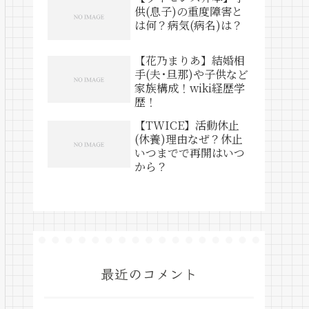
供(息子)の重度障害と
は何？病気(病名)は？
【花乃まりあ】結婚相
手(夫･旦那)や子供など
家族構成！wiki経歴学
歴！
【TWICE】活動休止
(休養)理由なぜ？休止
いつまでで再開はいつ
から？
最近のコメント