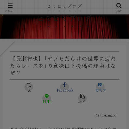
ヒミヒミブログ
メニュー
検索
ヒミヒミブログ
【長瀬智也】｢ヤラセだらけの世界に疲れ
たらレースを｣の意味は？投稿の理由はな
ぜ？
X
Facebook
はてブ
LINE
コピー
2025.06.22