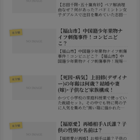
【志田千陽･五十嵐有紗】ペア解消理
由なぜ？何があった？バドミントン女
子ダブルスで注目を集めていた志田千
陽選手と五十嵐有紗選手が、ペアを解
消することが発表されました。2024
年パリオリンピック銅メダリストの志
【福山市】中国籍少年果物ナ
未分類
田選手と、混合ダブルスで長年トッ
イフ刺傷事件！コンビニど
プ...
こ？
【福山市】中国籍少年果物ナイフ刺傷
事件！コンビニどこ？ 【福山市】中
国籍少年果物ナイフ刺傷事件！現場は
どのコンビニ？社会に問われる共生の
視点 2025年12月、広島県福山市で起
きたある事件が、地域住民のみならず
【死因･病気】上田修(デザイナ
未分類
全国的に注目を集めています。1...
ー)の年齢は何歳？結婚や妻
(嫁)･子供など家族構成！
かつて小学校の家庭科授業で使ってい
た裁縫セット。その中でも特に男の子
に人気を集めた“黒い箱に描かれた燃
えるようなドラゴン”のデザインをご
記憶の方も多いのではないでしょう
か。その“家庭科のドラゴン”の生みの
【福原愛】再婚相手A氏誰？子
未分類
親であり、キャラクタービジネスの先
供の性別や名前は？
駆...
【福原愛が再婚】お相手は誰？子供の