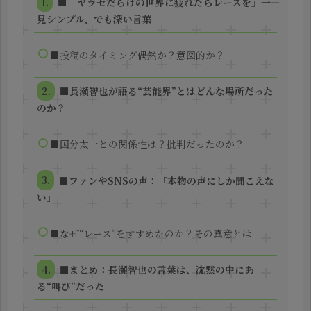
■「ヤラセだらけの世界に疲れたらレースを」――一
見シンプル、でも深い言葉
■投稿のタイミング――偶然か？意図的か？
■長瀬智也が語る“芸能界”とはどんな場所だった
のか？
■国分太一との関係性は？批判だったのか？
■ファンやSNSの声：「本物の声にしか聞こえな
い」
■なぜ“レース”をすすめたのか？その真意とは
■まとめ：長瀬智也の言葉は、沈黙の中にあ
る“叫び”だった