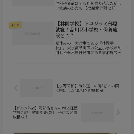
性別や名前は？波乱を乗り越えた新し
い家族のかたち 【福原愛 再婚と妊娠
を公表】お相手は誰？子どもの性別・
名前・現在の家族構成は？ 日本卓球
界のアイコンとして世界中から注目を
【林間学校】トコジラミ部屋
未分類
集めてきた福原愛さん（37歳）が、...
就寝！品川区小学校・保養施
設どこ？
夏休みの一大行事である「林間学
校」。東京都品川区の公立小学校が利
用した栃木県日光市にある宿泊施設
で、まさかの衛生問題が浮上しまし
た。参加した児童たちが宿泊した部屋
に「トコジラミ（南京虫）」が多数発
生していたにも関わらず、そのまま就
寝させられ...
【永野芽郁】海外逃亡の噂?どこの国
に脱出した?真相を徹底検証!
【ｻﾞﾉﾝﾌｨｸｼｮﾝ】阿部浩さんのwiki経歴
学歴ﾌﾟﾛﾌ！結婚や妻(嫁)・子供など家
族構成！