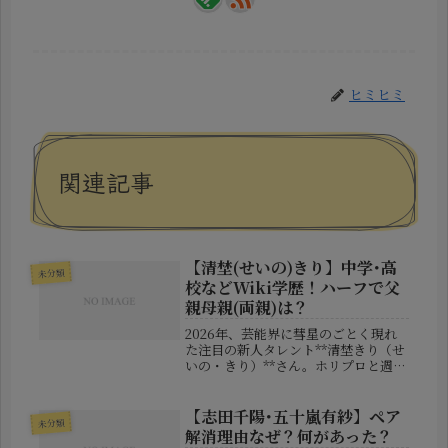
ヒミヒミ
関連記事
【清埜(せいの)きり】中学･高
未分類
校などWiki学歴！ハーフで父
親母親(両親)は？
2026年、芸能界に彗星のごとく現れ
た注目の新人タレント**清埜きり（せ
いの・きり）**さん。ホリプロと週刊
プレイボーイが主催する『ニューヒロ
インPROJECT』で見事グランプリを
獲得し、その瞬間から検索急上昇ワー
【志田千陽･五十嵐有紗】ペア
未分類
ドに躍り出ました。今回は、...
解消理由なぜ？何があった？