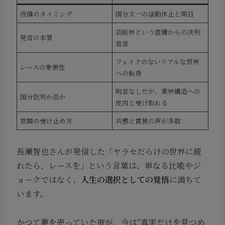
投稿のタイミング
国分太一の活動休止と同日
芸能界という虚構からの決別
発言の本質
宣言
フェイクのないリアルな世界
レースの象徴性
への転身
明言なしだが、業界構造への
国分批判か否か
皮肉と受け取れる
世間の受け止め方
共感と賞賛の声が多数
長瀬智也さんが発信した「ヤラセだらけの世界に疲
れたら、レースを」という言葉は、単なる比喩やジ
ョークではなく、
人生の選択としての覚悟
に満ちて
います。
かつて夢を売っていた彼が、今は“真実だけを見つめ