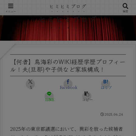
ヒミヒミブログ
メニュー
検索
ヒミヒミブログ
【何者】鳥海彩のWIKI経歴学歴プロフィー
ル！夫(旦那)や子供など家族構成！
X
Facebook
はてブ
LINE
コピー
2025.06.24
2025年の東京都議選において、異彩を放った候補者