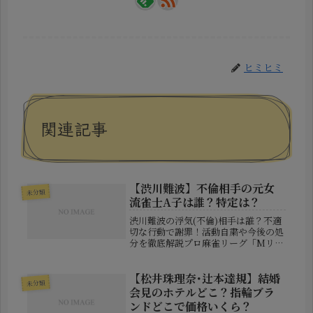
ヒミヒミ
関連記事
【渋川難波】不倫相手の元女
未分類
流雀士A子は誰？特定は？
渋川難波の浮気(不倫)相手は誰？不適
切な行動で謝罪！活動自粛や今後の処
分を徹底解説プロ麻雀リーグ「Mリー
グ」の人気選手として知られる渋川難
波さんが、自身の不適切な行動につい
て謝罪し、大きな話題となっていま
【松井珠理奈･辻本達規】結婚
未分類
す。突然の発表に驚いたファンも多
会見のホテルどこ？指輪ブラ
く、...
ンドどこで価格いくら？