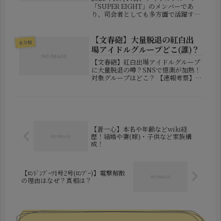
「SUPER EIGHT」のメンバーであ
り、司会者としても多方面で活躍する
村上信五さん（43）が、一般女性との
結婚を発表しました。ファンの間では
「ついにヒナちゃんが！」「信じられ
【文春砲】大量脱退の紅白出
未分類
ないけど嬉しい」と祝福...
場アイドルグループどこ(誰)？
【文春砲】紅白出場アイドルグループ
に大量脱退の噂？SNSで憶測が加熱！
対象グループはどこ？ 【速報考察】
文春砲で話題「紅白出場アイドルグル
ープ大量脱退」の噂、いったい誰が？
SNSで浮上するグループとは 2025年
12月22日、SNS上で突如...
【蒼一心】本名や年齢などwiki経
歴！結婚や妻(嫁)・子供など家族構
成！
【ﾛﾝﾄﾞﾝﾌﾞｰﾂ1号2号(ﾛﾝﾌﾞｰ)】電撃解散
の理由はなぜ？真相は？