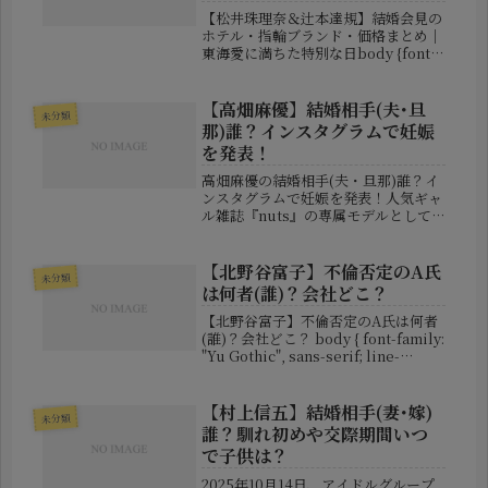
【松井珠理奈＆辻本達規】結婚会見の
ホテル・指輪ブランド・価格まとめ｜
東海愛に満ちた特別な日body {font-
family: "Hiragino Kaku Gothic
ProN", Meiryo, sans-serif; line-
he...
【高畑麻優】結婚相手(夫･旦
未分類
那)誰？インスタグラムで妊娠
を発表！
高畑麻優の結婚相手(夫・旦那)誰？イ
ンスタグラムで妊娠を発表！人気ギャ
ル雑誌『nuts』の専属モデルとして
活躍する高畑麻優（たかはた・まゆ）
さんが、自身のInstagramで第一子を
妊娠していることを発表し、大きな話
【北野谷富子】不倫否定のA氏
未分類
題となっています。ABE...
は何者(誰)？会社どこ？
【北野谷富子】不倫否定のA氏は何者
(誰)？会社どこ？ body { font-family:
"Yu Gothic", sans-serif; line-
height: 1.8; padding: 20px; color:
#222; } ...
【村上信五】結婚相手(妻･嫁)
未分類
誰？馴れ初めや交際期間いつ
で子供は？
2025年10月14日、アイドルグループ