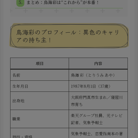
まとめ：鳥海彩は“これから”が本番！
鳥海彩のプロフィール：異色のキャリ
アの持ち主！
項目
内容
名前
鳥海 彩（とりうみ あや）
生年月日
1987年8月1日（37歳）
大阪府門真市生まれ／寝屋川
出身地
市育ち
楽天グループ社員、元テレビ
職業
記者、気象予報士
気象予報士、恋愛指南本の著
特技・資格