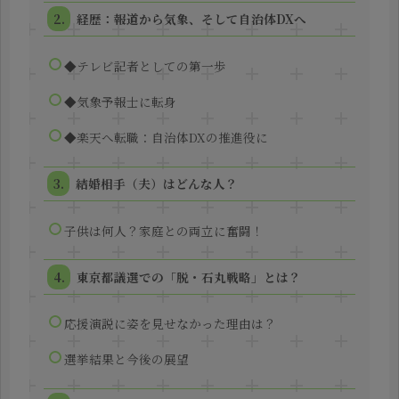
経歴：報道から気象、そして自治体DXへ
◆テレビ記者としての第一歩
◆気象予報士に転身
◆楽天へ転職：自治体DXの推進役に
結婚相手（夫）はどんな人？
子供は何人？家庭との両立に奮闘！
東京都議選での「脱・石丸戦略」とは？
応援演説に姿を見せなかった理由は？
選挙結果と今後の展望