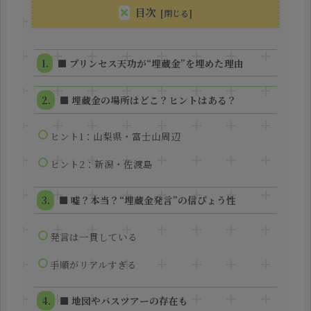
目次
■ プリンセス天功が“埋蔵金”を埋めた理由
■ 埋蔵金の場所はどこ？ヒントはある？
ヒント1：山梨県・富士山周辺
ヒント2：新潟・佐渡島
■ 嘘？本当？“埋蔵金発言”の信ぴょう性
発言は一貫している
手順がリアルすぎる
■ 地図やバスツアーの存在も