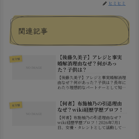
ヒミヒミ
関連記事
【後藤久美子】アレジと事実
未分類
婚解消理由なぜ？何があっ
た？子供は？
【後藤久美子】アレジと事実婚解消理
由なぜ？何があった？子供は？長年に
わたり理想的なパートナーとして知ら
れてきた女優・後藤久美子さんと、元
F1ドライバーのジャン・アレジ氏。そ
の二人がすでにパートナーシップを解
【何者】布施柚乃の引退理由
未分類
消していたことが明らかとなり、大
なぜ？wiki経歴学歴プロフ！
き...
【何者】布施柚乃の引退理由なぜ？
wiki経歴学歴プロフ！2026年7月1
日、女優・タレントとして活動してき
た布施柚乃（ふせ ゆの）さんが、自
身のInstagramを通じて2026年7月末