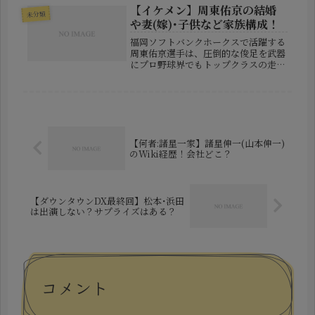
された」という衝撃的なニュースで
【イケメン】周東佑京の結婚
未分類
す。この記事では、実際に報道された
や妻(嫁)･子供など家族構成！
内容...
福岡ソフトバンクホークスで活躍する
周東佑京選手は、圧倒的な俊足を武器
にプロ野球界でもトップクラスの走力
を誇る選手です。2023年のWBCでは
驚異的な走塁で世界中の野球ファンを
沸かせ、「神の足」とまで称されるほ
どのインパクトを残しました。そん...
【何者:諸星一家】諸星伸一(山本伸一)
のWiki経歴！会社どこ？
【ダウンタウンDX最終回】松本･浜田
は出演しない？サプライズはある？
コメント