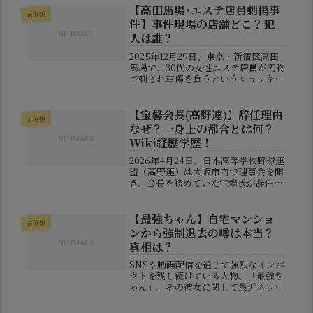
をもって芸能界を引退することを発表
【高田馬場･エステ店員刺傷事
未分類
しました。突然の報告...
件】事件現場の店舗どこ？犯
人は誰？
2025年12月29日、東京・新宿区高田
馬場で、30代の女性エステ店員が刃物
で刺され重傷を負うというショッキン
グな事件が発生しました。この事件
は、昼間の人通りの多い時間帯に起
き、現場はJR高田馬場駅から徒歩圏内
【宝馨会長(高野連)】辞任理由
未分類
の雑居ビルということもあり、地...
なぜ？一身上の都合とは何？
Wiki経歴学歴！
2026年4月24日、日本高等学校野球連
盟（高野連）は大阪市内で理事会を開
き、会長を務めていた宝馨氏が辞任し
たことを正式に発表した。辞任理由は
「一身上の都合」とされているが、そ
の背景には何があったのか。さらに後
【最強ちゃん】自宅マンショ
未分類
任人事や、宝氏のこれまでの経歴...
ンから強制退去の噂は本当？
真相は？
SNSや動画配信を通じて強烈なインパ
クトを残し続けている人物、「最強ち
ゃん」。その彼女に関して最近ネット
上で大きな話題となっているのが、
「自宅マンションから強制的に追い出