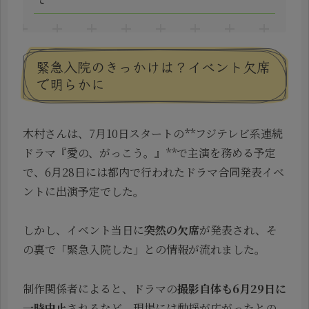
て
緊急入院のきっかけは？イベント欠席
で明らかに
木村さんは、7月10日スタートの**フジテレビ系連続
ドラマ『愛の、がっこう。』**で主演を務める予定
で、6月28日には都内で行われたドラマ合同発表イベ
ントに出演予定でした。
しかし、イベント当日に
突然の欠席
が発表され、そ
の裏で「緊急入院した」との情報が流れました。
制作関係者によると、ドラマの
撮影自体も6月29日に
一時中止
されるなど、現場には動揺が広がったとの