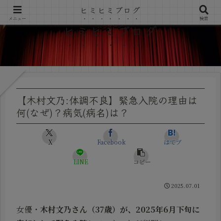
ヒミヒミブログ
メニュー
検索
ヒミヒミブログ
【木村文乃:体調不良】緊急入院の理由は
何(なぜ)？病気(病名)は？
X
Facebook
はてブ
LINE
コピー
2025.07.01
女優・
木村文乃さん（37歳）が、2025年6月下旬に