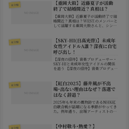
感を高めています。そんな彼の野球人
【重岡大毅】近藤夏子が活動
未分類
生を陰で支えるのが、妻と家族の存...
終了で結婚間近？真相は？
【重岡大毅】近藤夏子が活動終了で結
婚間近？真相は？WEST.のメンバーと
して活躍する重岡大毅さんと、シンガ
ーソングライターの近藤夏子さんをめ
ぐり、ネット上で再び「結婚するので
は？」という声が浮上しています。き
【SKY-HI(日高光啓)】未成年
未分類
っかけとなったのは、近藤夏子さん...
女性アイドルA誰？深夜に自宅
呼び出し！
【深夜の招待】音楽プロデューサー・
SKY-HIと未成年女性アイドルの関係
を追う 【深夜の招待】音楽プロデュ
ーサー・SKY-HIと未成年女性アイド
ルの関係を追う 人気アーティストグ
ループ「AAA」の元メンバーであり、
【紅白2025】藤井風が不出
未分類
現在は音楽プロデューサーお...
場･出ない理由はなぜ？落選で
はなく辞退？
2025年も年末の風物詩であるNHK紅
白歌合戦が話題になる季節がやってき
た。例年通り、出場アーティストの発
表には大きな注目が集まり、「あの人
は？」「今年は誰が初出場？」という
声がネットを賑わせている。しかし、
【中村敬斗･熱愛？】
未分類