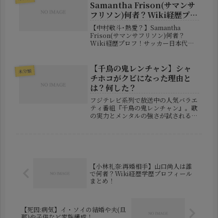
その中で異彩を放っているのが、藤...
Samantha Frison(サマンサ
フリソン)何者？Wiki経歴プロ
フ！
【中村敬斗･熱愛？】Samantha
Frison(サマンサフリソン)何者？
Wiki経歴プロフ！サッカー日本代表
の中村敬斗選手は、プレーだけでなく
端正なルックスでも高い人気を誇る選
手です。ヨーロッパで活躍する若きア
【千鳥の鬼レンチャン】シャ
未分類
タッカーということもあり、...
チホコがクビになった理由と
は？何した？
フジテレビ系列で放送中の人気バラエ
ティ番組『千鳥の鬼レンチャン』。歌
の実力とメンタルの強さが試されるこ
の番組では、芸人からアーティストま
で幅広い挑戦者が“鬼レンチャン”達成
を目指して挑戦を続けています。そん
な中、モノマネ芸人のMr.シャチホ...
【小林礼奈:再婚相手】山口尚人は誰
で何者？Wiki経歴学歴プロフィール
まとめ！
【死因:病気】イ・ソイの結婚や夫(旦
那)や子供など家族構成！