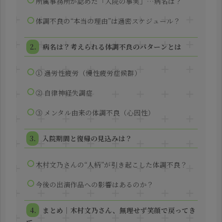
所属事務所が認めた「入院の事実」…病名は？
体調不良の“本当の理由”は過密スケジュール？
病名は？考えられる体調不良のパターンとは
① 過労性疲労（慢性疲労症候群）
② 自律神経失調症
③ メンタル由来の体調不良（心因性）
入院期間と復帰の見込みは？
木村文乃さんの“人柄”が引き起こした体調不良？
今後の出演作品への影響はあるのか？
まとめ｜木村文乃さん、無理せず笑顔で戻ってき