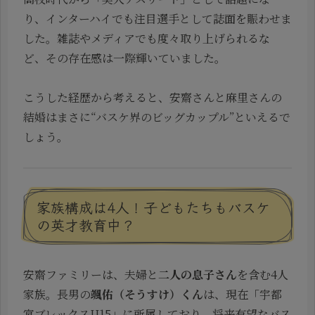
り、インターハイでも注目選手として誌面を賑わせま
した。雑誌やメディアでも度々取り上げられるな
ど、その存在感は一際輝いていました。
こうした経歴から考えると、安齋さんと麻里さんの
結婚はまさに“バスケ界のビッグカップル”といえるで
しょう。
家族構成は4人！子どもたちもバスケ
の英才教育中？
安齋ファミリーは、夫婦と
二人の息子さん
を含む4人
家族。長男の
颯佑（そうすけ）くん
は、現在「宇都
宮ブレックスU15」に所属しており、将来有望なバス