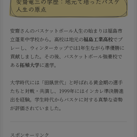
安齋竜三の学歴：地元で培ったバスケ
人生の原点
安齋さんのバスケットボール人生の始まりは福島市
立蓬萊中学校から。高校は地元の
福島工業高校
でプ
レーし、ウィンターカップでは1年生ながら準優勝に
貢献しました。その後、バスケットボール強豪校で
ある
拓殖大学
に進学。
大学時代には「田臥世代」と呼ばれる黄金期の選手
たちと対戦・共演し、1999年にはインカレ準決勝進
出を経験。学生時代からバスケに対する真摯な姿勢
が評価されていました。
スポンサーリンク