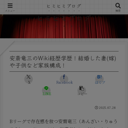
ヒミヒミブログ
メニュー
検索
ヒミヒミブログ
安斎竜三のWiki経歴学歴！結婚した妻(嫁)
や子供など家族構成！
X
Facebook
はてブ
LINE
コピー
2025.07.28
Bリーグで存在感を放つ安齋竜三（あんざい・りゅう