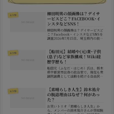
柳田明男の顔画像は？デイサ
未分類
ービスどこ？FACEBOOK･イ
ンスタなどSNS！
柳田明男の顔画像は？デイサービスど
こ？Facebook・インスタなどSNSを
調査2026年7月15日、埼玉県内の放課
後等デイサービス施設の送迎中に起き
たとされる事件が報じられ、大きな注
目を集めています。報道によると、施
【船田元】結婚や(元)妻･子供
未分類
設職員の柳田明男容疑者...
(息子)など家族構成！Wiki経
歴学歴も！
船田元（ふなだ・はじめ）氏は、栃木
県宇都宮市出身の政治家で、現在も衆
議院議員として活動を続ける自由民主
党所属のベテラン議員です。1979年に
わずか25歳という若さで衆議院に初当
選して以来、数々の重要ポストを歴任
【素晴らしき人生】鈴木祐介
未分類
してきました。そのルーツには、...
の脱退理由はなぜ？何があっ
た？
お笑いトリオ「素晴らしき人生」か
ら、メンバーの鈴木祐介さんが突如脱