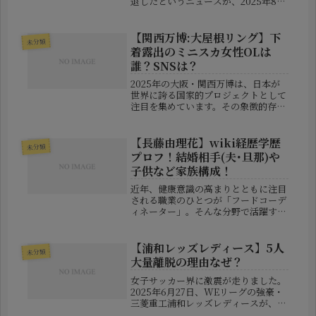
退したというニュースが、2025年8月
22日に発表され、芸人ファンや関係者
の間で大きな話題となっています。今
回は、松竹芸能が公式に発表した内容
【関西万博:大屋根リング】下
未分類
をもとに、鈴木祐介さんの脱退に関...
着露出のミニスカ女性OLは
誰？SNSは？
2025年の大阪・関西万博は、日本が
世界に誇る国家的プロジェクトとして
注目を集めています。その象徴的存在
でもある「大屋根リング」では、多く
の人々が未来技術やアートを体感し、
子どもから大人までが笑顔で過ごす空
【長藤由理花】wiki経歴学歴
未分類
間となるはずでした。しかし、そん
プロフ！結婚相手(夫･旦那)や
な...
子供など家族構成！
近年、健康意識の高まりとともに注目
される職業のひとつが「フードコーデ
ィネーター」。そんな分野で活躍する
長藤由理花（ながふじ・ゆりか）さん
は、30代前半という若さながら、食と
健康をテーマにした発信で多くの支持
【浦和レッズレディース】5人
未分類
を集めています。彼女の人生には、
大量離脱の理由なぜ？
誰...
女子サッカー界に激震が走りました。
2025年6月27日、WEリーグの強豪・
三菱重工浦和レッズレディースが、所
属する5名の主力選手の同時離脱を発