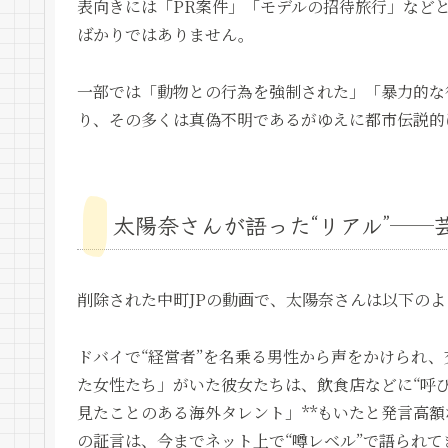
表向きには「PR案件」「モデルの招待旅行」など
ばかりではありません。
一部では「動物との行為を強制された」「暴力的な
り、その多くは真偽不明であるがゆえに都市伝説的
太陽奈さんが語った“リアル”──
削除された中町JPの動画で、太陽奈さんは以下のよ
ドバイで“経営者”を名乗る男性から声をかけられ
た女性たち」がいた彼女たちは、飲食店などに“呼び
見たことのある海外タレント」**もいたと発言高
の証言は、今までネット上で“噂レベル”で語られ