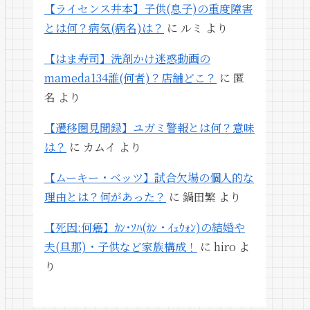
【ライセンス井本】子供(息子)の重度障害
とは何？病気(病名)は？
に
ルミ
より
【はま寿司】洗剤かけ迷惑動画の
mameda134誰(何者)？店舗どこ？
に
匿
名
より
【遷移圏見聞録】ユガミ警報とは何？意味
は？
に
カムイ
より
【ムーキー・ベッツ】試合欠場の個人的な
理由とは？何があった？
に
鍋田繁
より
【死因:何癌】ｶﾝ･ｿﾊ(ｶﾝ・ｲｪｳｫﾝ)の結婚や
夫(旦那)・子供など家族構成！
に
hiro
よ
り