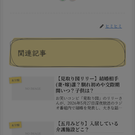
ヒミヒミ
関連記事
【見取り図リリー】結婚相手
未分類
(妻･嫁)誰？馴れ初めや交際期
間いつ？子供は？
お笑いコンビ「見取り図」のリリーさ
んが、2026年5月27日深夜放送のラジ
オ番組内で結婚を発表し、大きな話題
となっています。これまで独身キャラ
として親しまれてきたこともあり、突
然の“電撃報告”に驚いたファンも多か
【五月みどり】入居している
未分類
ったようです。しかも、発表の...
介護施設どこ？