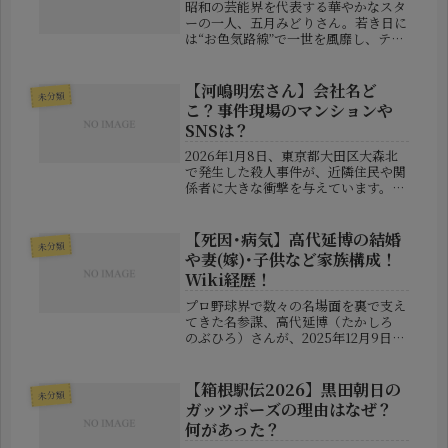
昭和の芸能界を代表する華やかなスタ
ーの一人、五月みどりさん。若き日に
は“お色気路線”で一世を風靡し、テレ
ビや映画にひっぱりだこの存在でし
た。そんな彼女も今では85歳。現在
は東京都内の介護施設で静かな生活を
【河嶋明宏さん】会社名ど
未分類
送っているという情報が明らかになり
こ？事件現場のマンションや
ま...
SNSは？
2026年1月8日、東京都大田区大森北
で発生した殺人事件が、近隣住民や関
係者に大きな衝撃を与えています。被
害にあったのは、同地のマンションに
住む44歳の男性、河嶋明宏（かわし
ま あきひろ）さん。▼関連記事山中
【死因･病気】高代延博の結婚
未分類
正裕の顔画像は？犯行動機やFAC...
や妻(嫁)･子供など家族構成！
Wiki経歴！
プロ野球界で数々の名場面を裏で支え
てきた名参謀、高代延博（たかしろ
のぶひろ）さんが、2025年12月9日、
71歳でこの世を去りました。彼の死因
は「食道胃接合部がん」で、長きにわ
たる闘病生活の末に静かに人生の幕を
【箱根駅伝2026】黒田朝日の
未分類
閉じました。この記事では、高...
ガッツポーズの理由はなぜ？
何があった？