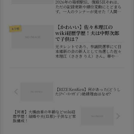
2026年の箱根駅伝、復路5区――それは、
ただの記録更新や順位変動にとどまら
ず、一人のランナーが見せた「人間味
溢れる表現」が話題を呼んだシーンだ
った。青山学院大学のエースであり主
将でもある黒田朝日選手が、早稲田大
【かわいい】佐々木理江の
未分類
学の監督車を追い抜く瞬間に見...
wiki経歴学歴！夫は中野次郎
で子供は？
元タレントであり、参議院選挙にて日
本維新の会の新人として当選した佐々
木理江（ささき りえ）さん。華やか
な芸能界から政治の世界へと転身し、
家庭では母親としても奮闘している彼
女の姿は、多くの人の心を打ちます。
本記事では、そんな佐々木理江さんの
経...
【RIZE:KenKen】何があった(どうし
た)?ﾍﾞｰｽ･ﾏｶﾞｼﾞﾝ絶縁理由はなぜ?
【何者】大橋由香の年齢などwiki経
歴学歴！結婚や夫(旦那)･子供など家
族構成！