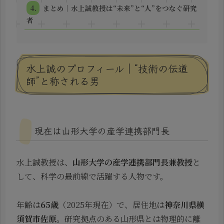
まとめ｜水上誠教授は“未来”と“人”をつなぐ研究
者
水上誠のプロフィール｜“技術の伝道
師”と称される男
現在は山形大学の産学連携部門長
水上誠教授は、
山形大学の産学連携部門長兼教授
と
して、科学の最前線で活躍する人物です。
年齢は
65歳
（2025年現在）で、居住地は
神奈川県横
須賀市佐原
。研究拠点のある山形県とは物理的に離