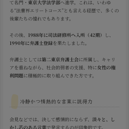
て名門・
東京大学法学部
へ進学。これは、いわゆ
る“法曹界エリートコース”とも言える経歴で、多くの
後輩たちの憧れでもあります。
その後、
1988年に司法研修所へ入所（42期）
し、
1990年に弁護士登録
を果たしました。
弁護士としては
第二東京弁護士会
に所属し、キャリ
アを重ねながら、社会的弱者の支援、特に
女性の権
利問題
に積極的に取り組んできた方です。
冷静かつ情熱的な言葉に説得力
会見などでは、決して感情的にならず、
淡々と、し
かし芯のある言葉
で発言するのが印象的です。