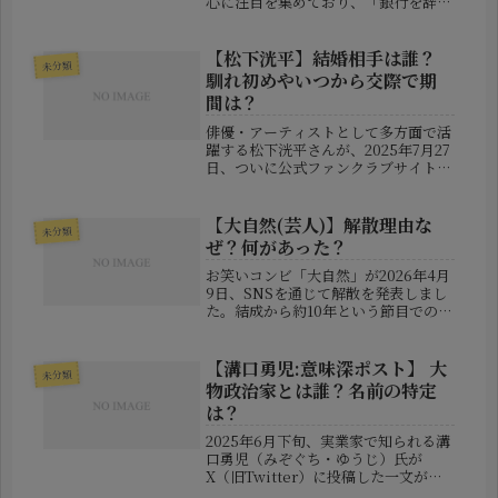
心に注目を集めており、「銀行を辞め
て芸能活動に専念する」という大胆な
決断が話題になりました。この記事で
は、彼女が退職した銀行の情報や、こ
【松下洸平】結婚相手は誰？
未分類
れまでの学歴、プロフィールについ
馴れ初めやいつから交際で期
て...
間は？
俳優・アーティストとして多方面で活
躍する松下洸平さんが、2025年7月27
日、ついに公式ファンクラブサイトを
通じて結婚を発表しました。38歳とい
う年齢で人生の大きな節目を迎えた松
下さんの幸せな報告に、ファンからは
【大自然(芸人)】解散理由な
未分類
祝福の声が相次いでいます。し...
ぜ？何があった？
お笑いコンビ「大自然」が2026年4月
9日、SNSを通じて解散を発表しまし
た。結成から約10年という節目での突
然の報告に、ファンの間では驚きと戸
惑いの声が広がっています。発表はロ
ジャーが自身のX（旧Twitter）や
【溝口勇児:意味深ポスト】 大
未分類
Instagramで行い...
物政治家とは誰？名前の特定
は？
2025年6月下旬、実業家で知られる溝
口勇児（みぞぐち・ゆうじ）氏が
X（旧Twitter）に投稿した一文が、
ネット上を騒然とさせました。その投