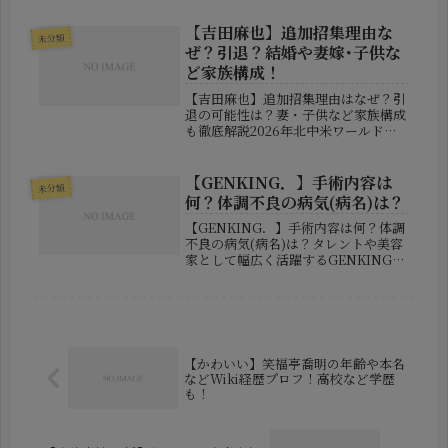
稿は短くも含蓄に富んだ内容で、あ
る“大物政治家”との会話を明かすもの
【吉田麻也】追加招集理由な
未分類
でした。「その件には絶対に触れ...
ぜ？引退？結婚や妻嫁･子供な
ど家族構成！
【吉田麻也】追加招集理由はなぜ？引
退の可能性は？妻・子供など家族構成
も徹底解説2026年北中米ワールドカ
ップ開幕を目前に控える日本代表。そ
の壮行試合となるキリンチャレンジカ
ップで、日本代表はアイスランド代表
【GENKING．】手術内容は
未分類
と対戦することになりました。そん
何？体調不良の病気(病名)は？
な...
【GENKING．】手術内容は何？体調
不良の病気(病名)は？タレントや美容
家として幅広く活躍するGENKING．
さんが、自身のInstagramを通じて手
術を受けていたことを公表しました。
投稿には、病院のベッドで点滴を受け
ながら横になってい...
【かわいい】笑福亭喬明の年齢や本名
などWiki経歴プロフ！高校など学歴
も！