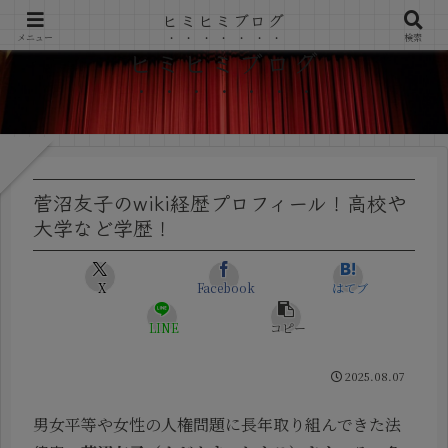
ヒミヒミブログ
メニュー
検索
ヒミヒミブログ
菅沼友子のwiki経歴プロフィール！高校や
大学など学歴！
X
Facebook
はてブ
LINE
コピー
2025.08.07
男女平等や女性の人権問題に長年取り組んできた法