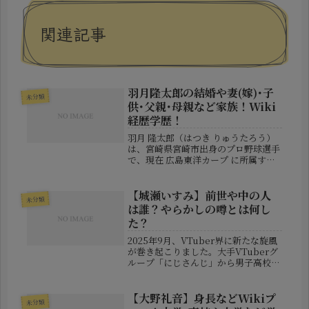
関連記事
羽月隆太郎の結婚や妻(嫁)･子
未分類
供･父親･母親など家族！Wiki
経歴学歴！
羽月 隆太郎（はつき りゅうたろう）
は、宮崎県宮崎市出身のプロ野球選手
で、現在 広島東洋カープ に所属する
内野手・外野手です。右投げ・左打ち
の俊足巧打型プレーヤーとして知ら
れ、身体能力の高さと機動力のあるプ
【城瀬いすみ】前世や中の人
未分類
レーが特徴です。1999年4月1...
は誰？やらかしの噂とは何し
た？
2025年9月、VTuber界に新たな旋風
が巻き起こりました。大手VTuberグ
ループ「にじさんじ」から男子高校生
アイドルユニット「すぷれあ」が華々
しくデビュー。そのなかでもひときわ
注目を集めているのが、城瀬いすみさ
【大野礼音】身長などWikiプ
未分類
んです。透明感のある歌声...