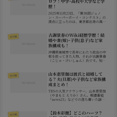
ロフ！中学･高校や大学など学
歴！
2025年11月23日、「第38回ジュノ
ン・スーパーボーイ・コンテスト」の
頂点に立ったのは、東京都出身の高校
3年生・**大野礼音（おおの れおん）
**さん。約1万3千人という応募者の中
から、激戦を勝ち抜いてグランプリに
古謝景春のWiki経歴学歴！結
未分類
輝いた彼は、将来が非常...
婚や妻(嫁)･子供(息子)など家
族構成も！
沖縄県南城市で長年にわたり政治の中
枢を担ってきた人物、それが古謝景春
（こじゃ・けいしゅん）氏です。知念
村役場からスタートし、村長、初代南
城市長、そして現在は4期目という長
い政治歴を持つ彼は、地元住民からの
山本恵里伽は彼氏と結婚して
未分類
信頼も厚く、まさに「沖縄を代表する
る？夫(旦那)や子供など家族構
地...
成まとめ！
TBSの人気アナウンサー、山本恵里伽
（やまもと えりか）さん。報道番組
「news23」などでの落ち着いた語り
口と、美しいルックスが多くの視聴者
に親しまれています。そんな山本さん
に関して、「結婚してるの？」「彼氏
【鈴木彩艶】どこのハーフ？
未分類
は誰？」「子供はいるの？」とい...