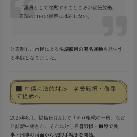
「議員として沈黙することこそが責任放棄。
表現の自由の侵害には屈しない。」
と表明し、市民による
決議撤回の署名運動
も発生す
る事態となりました。
■ 中傷に法的対応：名誉毀損・侮辱
で提訴へ
2025年8月、福島氏はX上で「テロ組織の一員」など
と誹謗中傷され、それに対し
名誉毀損・侮辱で民
事・刑事の両面から法的手続きを開始
。