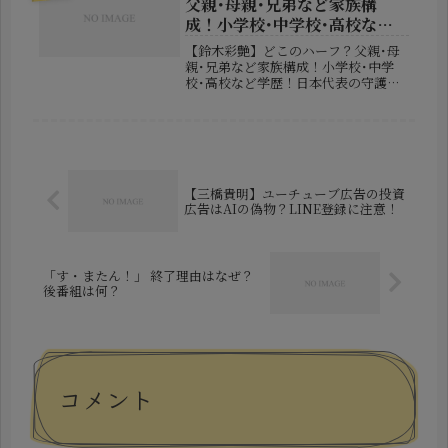
父親･母親･兄弟など家族構
成！小学校･中学校･高校など
学歴！
【鈴木彩艶】どこのハーフ？父親･母
親･兄弟など家族構成！小学校･中学
校･高校など学歴！日本代表の守護神
として活躍し、世界最高峰の舞台でも
存在感を放つ鈴木彩艶（すずき・ざい
おん）選手。恵まれた体格と抜群の反
射神経を武器に、多くのサッカーファ
ン...
【三橋貴明】ユーチューブ広告の投資
広告はAIの偽物？LINE登録に注意！
「す・またん！」 終了理由はなぜ？
後番組は何？
コメント