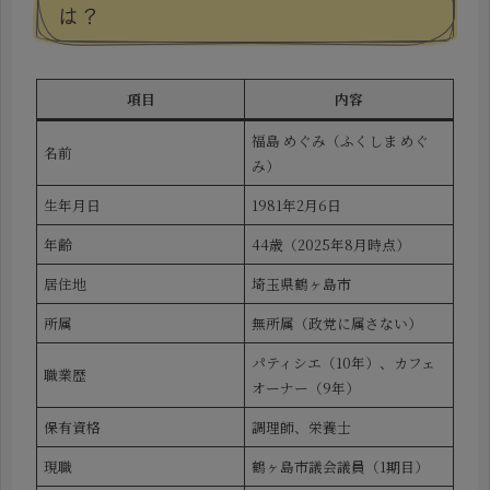
は？
項目
内容
福島 めぐみ（ふくしま めぐ
名前
み）
生年月日
1981年2月6日
年齢
44歳（2025年8月時点）
居住地
埼玉県鶴ヶ島市
所属
無所属（政党に属さない）
パティシエ（10年）、カフェ
職業歴
オーナー（9年）
保有資格
調理師、栄養士
現職
鶴ヶ島市議会議員（1期目）