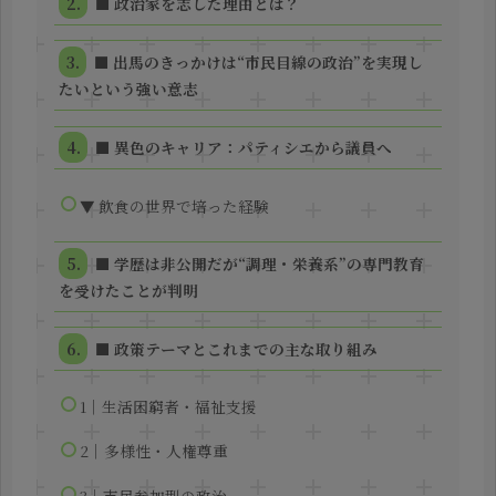
■ 政治家を志した理由とは？
■ 出馬のきっかけは“市民目線の政治”を実現し
たいという強い意志
■ 異色のキャリア：パティシエから議員へ
▼ 飲食の世界で培った経験
■ 学歴は非公開だが“調理・栄養系”の専門教育
を受けたことが判明
■ 政策テーマとこれまでの主な取り組み
1｜生活困窮者・福祉支援
2｜多様性・人権尊重
3｜市民参加型の政治