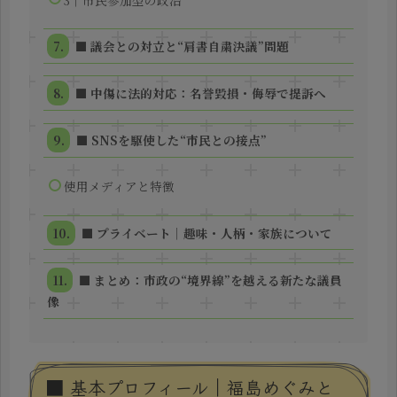
■ 議会との対立と“肩書自粛決議”問題
■ 中傷に法的対応：名誉毀損・侮辱で提訴へ
■ SNSを駆使した“市民との接点”
使用メディアと特徴
■ プライベート｜趣味・人柄・家族について
■ まとめ：市政の“境界線”を越える新たな議員
像
■ 基本プロフィール｜福島めぐみと