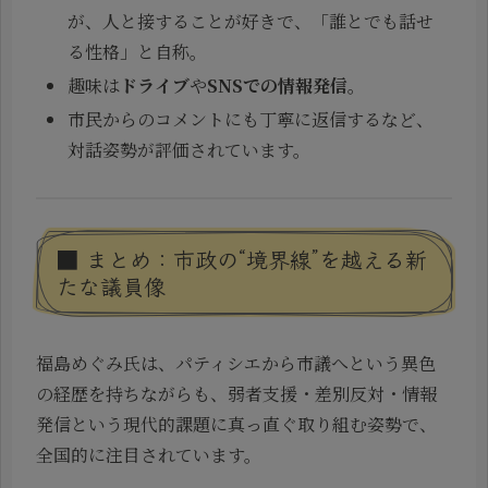
が、人と接することが好きで、「誰とでも話せ
る性格」と自称。
趣味は
ドライブ
や
SNSでの情報発信
。
市民からのコメントにも丁寧に返信するなど、
対話姿勢が評価されています。
■ まとめ：市政の“境界線”を越える新
たな議員像
福島めぐみ氏は、パティシエから市議へという異色
の経歴を持ちながらも、弱者支援・差別反対・情報
発信という現代的課題に真っ直ぐ取り組む姿勢で、
全国的に注目されています。