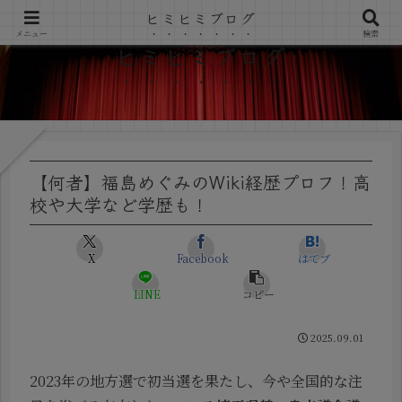
ヒミヒミブログ
メニュー
検索
ヒミヒミブログ
【何者】福島めぐみのWiki経歴プロフ！高
校や大学など学歴も！
X
Facebook
はてブ
LINE
コピー
2025.09.01
2023年の地方選で初当選を果たし、今や全国的な注