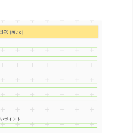
目次
いポイント