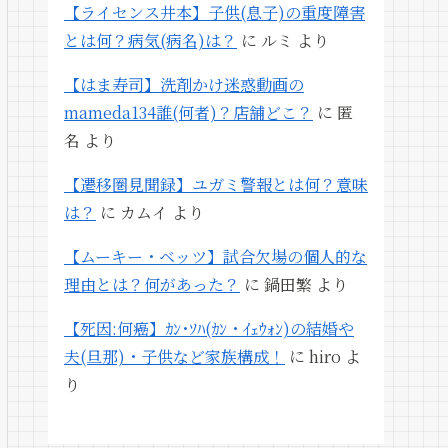
【ライセンス井本】子供(息子)の重度障害
とは何？病気(病名)は？
に
ルミ
より
【はま寿司】洗剤かけ迷惑動画の
mameda134誰(何者)？店舗どこ？
に
匿
名
より
【遷移圏見聞録】ユガミ警報とは何？意味
は？
に
カムイ
より
【ムーキー・ベッツ】試合欠場の個人的な
理由とは？何があった？
に
鍋田繁
より
【死因:何癌】ｶﾝ･ｿﾊ(ｶﾝ・ｲｪｳｫﾝ)の結婚や
夫(旦那)・子供など家族構成！
に
hiro
よ
り