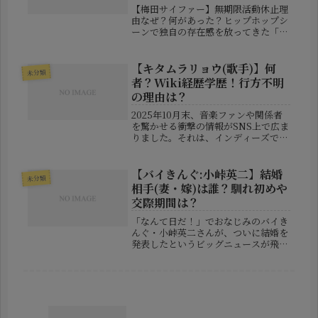
【梅田サイファー】無期限活動休止理
由なぜ？何があった？ヒップホップシ
ーンで独自の存在感を放ってきた「梅
田サイファー」が、2027年夏頃のラ
イブをもって無期限で活動を休止する
と発表し、多くのファンに衝撃が広が
【キタムラリョウ(歌手)】何
未分類
っています。大阪・梅田の路上から
者？Wiki経歴学歴！行方不明
ス...
の理由は？
2025年10月末、音楽ファンや関係者
を驚かせる衝撃の情報がSNS上で広ま
りました。それは、インディーズで活
動するシンガーソングライターのキタ
ムラリョウさんが突然姿を消したとい
うもの。最初に情報を発信したのは、
【バイきんぐ:小峠英二】結婚
未分類
彼の妻で同じく音楽活動を行って...
相手(妻・嫁)は誰？馴れ初めや
交際期間は？
「なんて日だ！」でおなじみのバイき
んぐ・小峠英二さんが、ついに結婚を
発表したというビッグニュースが飛び
込んできました。独身芸人として知ら
れてきた小峠さんだけに、この発表に
は驚きを隠せない人も多いのではない
でしょうか。今回の記事では、小峠さ
ん...