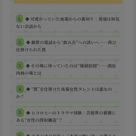
◆ 可愛がっていた後輩からの裏切り：発端は何気
ない会話から
◆ 謝罪の電話から“飲み会”への誘いへ──再び
仕掛けられた罠
◆ その場に待っていたのは“地獄絵図”──酒池
肉林の場とは
◆ “罠”を仕掛けた後輩女性タレントは誰なの
か？
◆ ヒコロヒーのトラウマ体験：芸能界の裏側に
ある“女性の搾取構造”？
◆ スタジオの反応：「本当に怖い話」と震え上