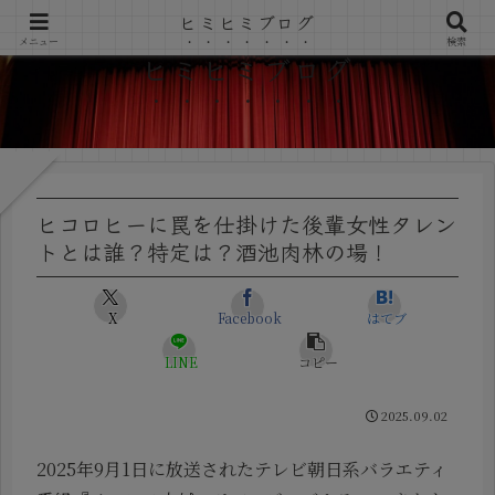
ヒミヒミブログ
メニュー
検索
ヒミヒミブログ
ヒコロヒーに罠を仕掛けた後輩女性タレン
トとは誰？特定は？酒池肉林の場！
X
Facebook
はてブ
LINE
コピー
2025.09.02
2025年9月1日に放送されたテレビ朝日系バラエティ