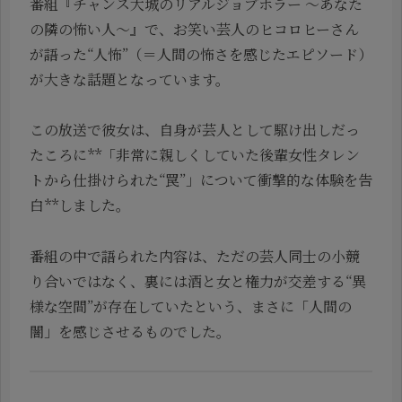
番組『チャンス大城のリアルジョブホラー ～あなた
の隣の怖い人～』で、お笑い芸人のヒコロヒーさん
が語った“人怖”（＝人間の怖さを感じたエピソード）
が大きな話題となっています。
この放送で彼女は、自身が芸人として駆け出しだっ
たころに**「非常に親しくしていた後輩女性タレン
トから仕掛けられた“罠”」について衝撃的な体験を告
白**しました。
番組の中で語られた内容は、ただの芸人同士の小競
り合いではなく、裏には酒と女と権力が交差する“異
様な空間”が存在していたという、まさに「人間の
闇」を感じさせるものでした。