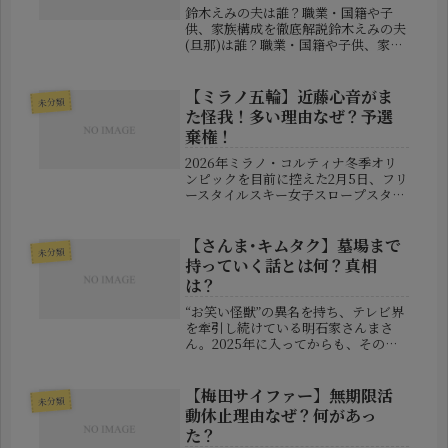
鈴木えみの夫は誰？職業・国籍や子
供、家族構成を徹底解説鈴木えみの夫
(旦那)は誰？職業・国籍や子供、家族
構成を詳しく解説モデル・女優として
長年にわたり活躍し続けている鈴木え
みさん。ファッション誌やテレビで見
【ミラノ五輪】近藤心音がま
未分類
かける機会も多く、その透明感あふれ
た怪我！多い理由なぜ？予選
る...
棄権！
2026年ミラノ・コルティナ冬季オリ
ンピックを目前に控えた2月5日、フリ
ースタイルスキー女子スロープスタイ
ルに出場予定だった近藤心音（こんど
う ここね）選手が、練習中に膝を負
傷するという痛ましいニュースが報じ
【さんま･キムタク】墓場まで
未分類
られました。彼女にとっては、北京...
持っていく話とは何？真相
は？
“お笑い怪獣”の異名を持ち、テレビ界
を牽引し続けている明石家さんまさ
ん。2025年に入ってからも、その圧
倒的なトーク力とサービス精神でメデ
ィア出演が続く中、とある発言が注目
を集めました。それは、木村拓哉さん
【梅田サイファー】無期限活
未分類
との関係をめぐるトーク中に飛び出
動休止理由なぜ？何があっ
し...
た？