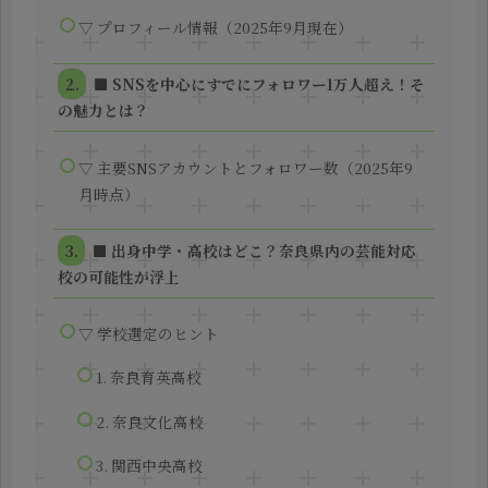
▽ プロフィール情報（2025年9月現在）
■ SNSを中心にすでにフォロワー1万人超え！そ
の魅力とは？
▽ 主要SNSアカウントとフォロワー数（2025年9
月時点）
■ 出身中学・高校はどこ？奈良県内の芸能対応
校の可能性が浮上
▽ 学校選定のヒント
1. 奈良育英高校
2. 奈良文化高校
3. 関西中央高校