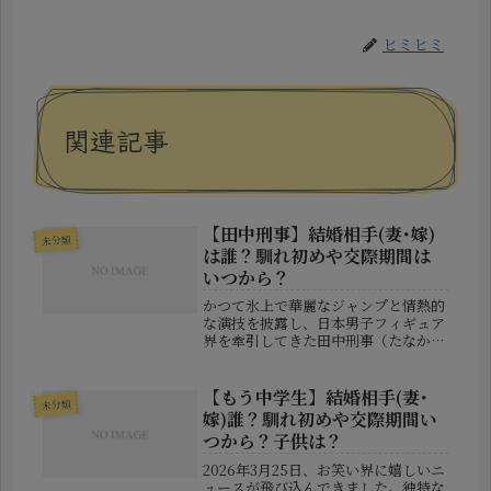
ヒミヒミ
関連記事
【田中刑事】結婚相手(妻･嫁)
未分類
は誰？馴れ初めや交際期間は
いつから？
かつて氷上で華麗なジャンプと情熱的
な演技を披露し、日本男子フィギュア
界を牽引してきた田中刑事（たなか
けいじ）さん。2022年に現役を退い
た後も、プロスケーターやコーチ、ア
ンバサダーとして活動を続ける彼が、
【もう中学生】結婚相手(妻･
未分類
2025年11月22日、自身の誕生...
嫁)誰？馴れ初めや交際期間い
つから？子供は？
2026年3月25日、お笑い界に嬉しいニ
ュースが飛び込んできました。独特な