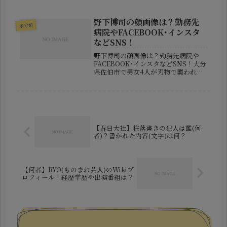
てきた一方で、プライベートについて
はあまり多くを語らない人物でもあり
ました。しかし、今回の訃報に関連し
野下博司の顔画像は？勤務先
未分類
て、家族についての情報も少しずつ明
病院やFACEBOOK･インスタ
ら...
などSNS！
野下博司の顔画像は？勤務先病院や
FACEBOOK･インスタなどSNS！大分
県佐伯市で男女4人が刃物で襲われた
事件が大きな衝撃を与えています。事
件では、高校生を含む4人が負傷し、
そのうち84歳と63歳の男性が重傷を
負いました。警察は現場近くで...
【春日大社】柱落書きの犯人は誰(何
者)？書かれた内容(文字)は何？
【何者】RYO(ものまね芸人)のWikiプ
ロフィール！経歴学歴や出演番組は？