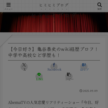
ヒミヒミブログ
メニュー
検索
ヒミヒミブログ
【今日好き】亀谷泰史のwiki経歴プロフ！
中学や高校など学歴も！
X
Facebook
はてブ
LINE
コピー
2025.09.09
AbemaTVの人気恋愛リアリティーショー『今日、好