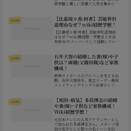
世界観と優しい芸風で人気を集めてい
るお笑いタレント・もう中学生さん
が、バラエティ番組の生放送中に結婚
を発表し、多くの視聴者を驚かせまし
【比嘉琉々香:何者】芸能界引
未分類
た。突然の発表ということもあり、...
退理由なぜ？wiki経歴学歴！
【比嘉琉々香:何者】芸能界引退理由
はなぜ？wiki風経歴・学歴まとめ吉
本坂46のメンバーとして活動してい
た比嘉琉々香さんが、芸能界からの引
退を発表し注目を集めています。突然
の決断に驚いた人も多いのではないで
石井大智の結婚した妻(嫁)や子
未分類
しょうか。この記事では、「比嘉
供は？両親(父親母親)など家族
琉々...
構成！
阪神タイガースのブルペンを支える右
腕、石井大智投手。独立リーグ・高知
ファイティングドッグス出身という異
色の経歴を持ちながら、2021年のプロ
入り後は安定感ある投球で着実に存在
感を高めています。そんな彼の野球人
【死因･病気】多昌博志の結婚
未分類
生を陰で支えるのが、妻と家族の存...
や妻(嫁)･子供など家族構成！
Wiki経歴学歴！
元日本テレビの人気アナウンサーとし
て知られた多昌博志さん。スポーツ実
況の名手として数々の名シーンを伝え