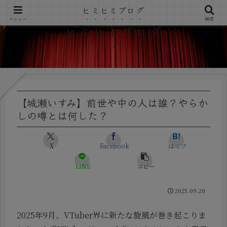
ヒミヒミブログ
メニュー
検索
ヒミヒミブログ
【城瀬いすみ】前世や中の人は誰？やらか
しの噂とは何した？
X
Facebook
はてブ
LINE
コピー
2025.09.20
2025年9月、VTuber界に新たな旋風が巻き起こりま