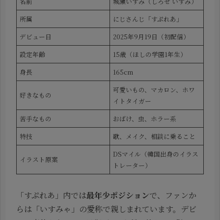
名前
城瀬いすみ（しろせ いすみ）
所属
にじさんじ「すぷれあ」
デビュー日
2025年9月19日（初配信）
設定年齢
15歳（ほしの学園1年生）
身長
165cm
可愛いもの、マカロン、ホワ
好きなもの
イトタイガー
苦手なもの
おばけ、虫、ホラー系
特技
歌、メイク、相談に乗ること
DSマイル（韓国出身のイラス
イラスト原案
トレーター）
「すぷれあ」内では
最年少ポジション
で、ファンか
らは「いすみゃ」の愛称で親しまれています。デビ