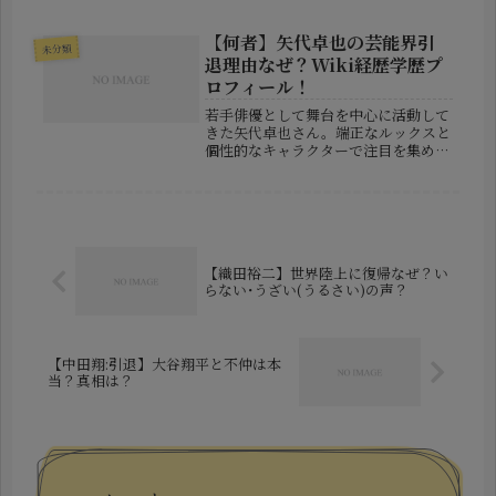
て・ゆりな）さんが結婚を発表し、芸
能界に大きな驚きと祝福が広がりまし
た。これまでに特に熱愛報道もなかっ
【何者】矢代卓也の芸能界引
未分類
た2人だけに、「いつから付き合っ
退理由なぜ？Wiki経歴学歴プ
て...
ロフィール！
若手俳優として舞台を中心に活動して
きた矢代卓也さん。端正なルックスと
個性的なキャラクターで注目を集めて
いましたが、近年「芸能界引退」が話
題となり、多くのファンに衝撃を与え
ました。この記事では、「矢代卓也と
は何者なのか？」という基本情報か
ら、...
【織田裕二】世界陸上に復帰なぜ？い
らない･うざい(うるさい)の声？
【中田翔:引退】大谷翔平と不仲は本
当？真相は？