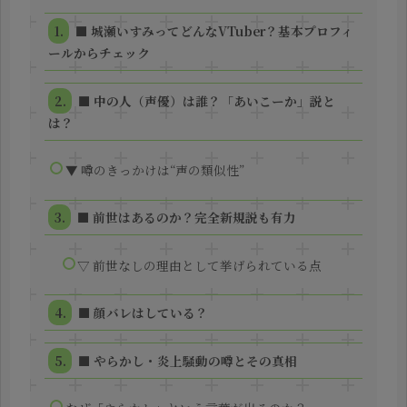
■ 城瀬いすみってどんなVTuber？基本プロフィ
ールからチェック
■ 中の人（声優）は誰？「あいこーか」説と
は？
▼ 噂のきっかけは“声の類似性”
■ 前世はあるのか？完全新規説も有力
▽ 前世なしの理由として挙げられている点
■ 顔バレはしている？
■ やらかし・炎上騒動の噂とその真相