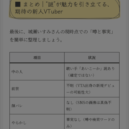
■ まとめ｜“謎”が魅力を引き立てる、
期待の新人VTuber
最後に、城瀬いすみさんの現時点での「噂と事実」
を簡単に整理しましょう。
項目
状況
歌い手「あいこーか」説あり
中の人
（確定ではない）
不明（VTA出身の新規デビュ
前世
ーの可能性大）
なし（SNSの画像は真偽不
顔バレ
明）
事実なし（噂や検索ワードの
やらかし
み）