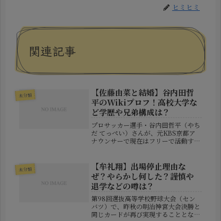
ヒミヒミ
関連記事
【佐藤由菜と結婚】谷内田哲
未分類
平のWikiプロフ！高校大学な
ど学歴や兄弟構成は？
プロサッカー選手・谷内田哲平（やち
だ てっぺい）さんが、元KBS京都ア
ナウンサーで現在はフリーで活動する
佐藤由菜さんと結婚したというニュー
スが話題を呼んでいます。プレーで魅
せる“テクニシャン”として知られる一
【牟礼翔】出場停止理由な
未分類
方で、プライベートは比較的知られ...
ぜ？やらかし何した？謹慎や
退学などの噂は？
第98回選抜高等学校野球大会（セン
バツ）で、昨秋の明治神宮大会決勝と
同じカードが再び実現することとなり