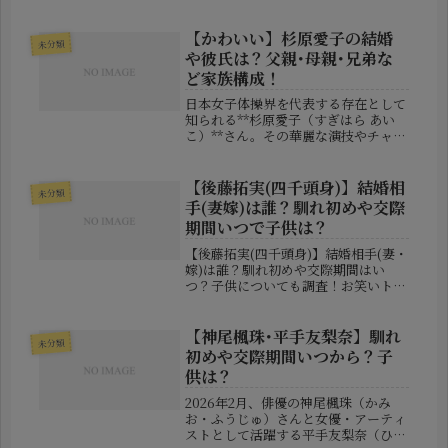
ました。王者・九州国際大付属高校
と、準優勝の神戸国際大付属高校が激
突する注目の一戦です。しかし、この
【かわいい】杉原愛子の結婚
未分類
試合において大きな話題となっている
や彼氏は？父親･母親･兄弟な
のが...
ど家族構成！
日本女子体操界を代表する存在として
知られる**杉原愛子（すぎはら あい
こ）**さん。その華麗な演技やチャー
ミングな笑顔に魅了されるファンは多
く、競技面だけでなく私生活や家族構
成についても注目が集まっています。
【後藤拓実(四千頭身)】結婚相
未分類
本記事では、彼女の恋愛事情（結婚...
手(妻嫁)は誰？馴れ初めや交際
期間いつで子供は？
【後藤拓実(四千頭身)】結婚相手(妻・
嫁)は誰？馴れ初めや交際期間はい
つ？子供についても調査！お笑いトリ
オ「四千頭身」の後藤拓実さんが、
2026年7月29日放送の『有吉の壁』で
結婚していたことをサプライズ発表
【神尾楓珠･平手友梨奈】馴れ
未分類
し、大きな話題となりました。番組...
初めや交際期間いつから？子
供は？
2026年2月、俳優の神尾楓珠（かみ
お・ふうじゅ）さんと女優・アーティ
ストとして活躍する平手友梨奈（ひら