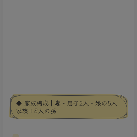
◆ 家族構成｜妻・息子2人・娘の5人
家族＋8人の孫