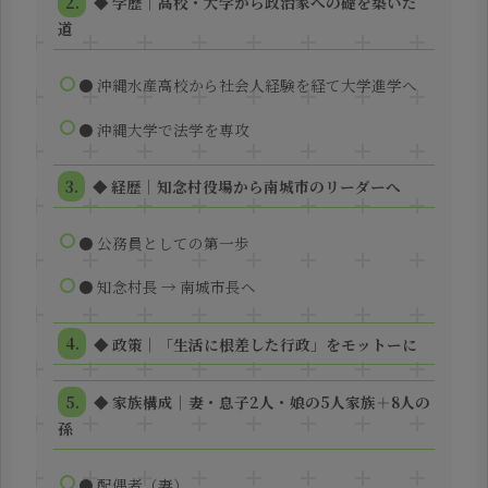
◆ 学歴｜高校・大学から政治家への礎を築いた
道
● 沖縄水産高校から社会人経験を経て大学進学へ
● 沖縄大学で法学を専攻
◆ 経歴｜知念村役場から南城市のリーダーへ
● 公務員としての第一歩
● 知念村長 → 南城市長へ
◆ 政策｜「生活に根差した行政」をモットーに
◆ 家族構成｜妻・息子2人・娘の5人家族＋8人の
孫
● 配偶者（妻）