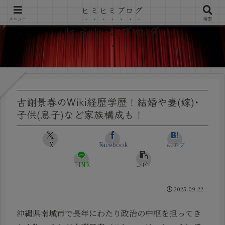
ヒミヒミブログ
メニュー
検索
ヒミヒミブログ
古謝景春のWiki経歴学歴！結婚や妻(嫁)･
子供(息子)など家族構成も！
X
Facebook
はてブ
LINE
コピー
2025.09.22
沖縄県南城市で長年にわたり政治の中枢を担ってき