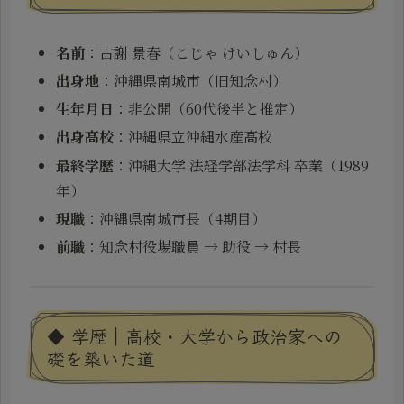
名前
：古謝 景春（こじゃ けいしゅん）
出身地
：沖縄県南城市（旧知念村）
生年月日
：非公開（60代後半と推定）
出身高校
：沖縄県立沖縄水産高校
最終学歴
：沖縄大学 法経学部法学科 卒業（1989
年）
現職
：沖縄県南城市長（4期目）
前職
：知念村役場職員 → 助役 → 村長
◆ 学歴｜高校・大学から政治家への
礎を築いた道