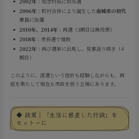
2002年
：知念村長に初当選
2006年
：町村合併により誕生した
南城市の初代
市長
に抜擢
2010年、2014年
：再選（3期目は無投票）
2018年
：市長選で惜敗
2022年
：再び選挙に出馬し、見事返り咲き（4
期目）
このように、落選という挫折も経験しながらも、再
起を果たして現在も市政を担う立場にあります。
◆ 政策｜「生活に根差した行政」を
モットーに