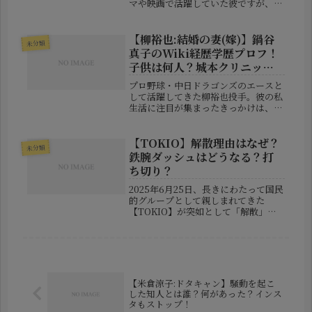
マや映画で活躍していた彼ですが、あ
る時期を境に表舞台から姿を消し、
「引退したのでは？」と話題になりま
した。本記事では、柏原崇さんがなぜ
【柳裕也:結婚の妻(嫁)】鍋谷
未分類
芸能活動をセーブしたのか、その背景
真子のWiki経歴学歴プロフ！
にあ...
子供は何人？城本クリニック
CM出演！
プロ野球・中日ドラゴンズのエースと
して活躍してきた柳裕也投手。彼の私
生活に注目が集まったきっかけは、思
いがけない報道でした。しかし、その
裏で話題となったのが、彼の妻である
鍋谷真子（なべたに まこ）さん。一
【TOKIO】解散理由はなぜ？
未分類
部SNSでは「あのCMに出てた美女
鉄腕ダッシュはどうなる？打
っ...
ち切り？
2025年6月25日、長きにわたって国民
的グループとして親しまれてきた
【TOKIO】が突如として「解散」を
発表し、世間に大きな衝撃が走りまし
た。テレビでもネットでも、「なぜ
今？」という声が飛び交い、関連ワー
ドは急上昇。なかでも注目が集まっ
て...
【米倉涼子:ドタキャン】騒動を起こ
した知人とは誰？何があった？インス
タもストップ！