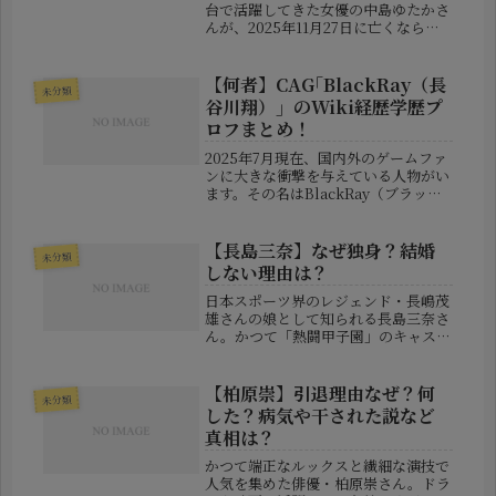
台で活躍してきた女優の中島ゆたかさ
んが、2025年11月27日に亡くなられ
たという報道が入りました。享年71
歳。彼女の死去は、多くのファンや業
界関係者に深い悲しみを与えていま
【何者】CAG｢BlackRay（長
未分類
す。本記事では、彼女の死因や闘病...
谷川翔）」のWiki経歴学歴プ
ロフまとめ！
2025年7月現在、国内外のゲームファ
ンに大きな衝撃を与えている人物がい
ます。その名はBlackRay（ブラック
レイ）。CYCLOPS athlete
gaming（通称CAG）に所属していた
プロゲーマーで、本名は**長谷川翔
【長島三奈】なぜ独身？結婚
未分類
（はせがわ し...
しない理由は？
日本スポーツ界のレジェンド・長嶋茂
雄さんの娘として知られる長島三奈さ
ん。かつて「熱闘甲子園」のキャスタ
ーとして多くの高校球児と視聴者の心
をつかみ、現在は父の事務所「オフィ
スエヌ」の代表も務める実力派女性で
【柏原崇】引退理由なぜ？何
未分類
す。▼関連記事【死因:病気】長嶋茂
した？病気や干された説など
雄...
真相は？
かつて端正なルックスと繊細な演技で
人気を集めた俳優・柏原崇さん。ドラ