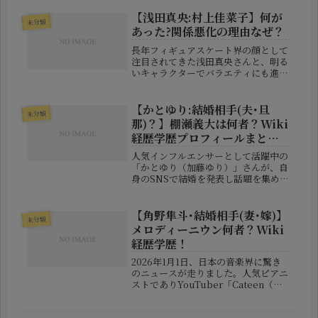
年9月に逝去していたことが公式発表
されたのです。ファンや業界関係者か
【浅田真央:村上佳菜子】何が
未分類
らは惜しむ声が相次ぎ、改めて...
あった?関係悪化の理由なぜ？
長年フィギュアスケート界の顔として
注目されてきた浅田真央さんと、明る
いキャラクターでバラエティにも進出
している村上佳菜子さん。かつては
「本当の姉妹のようだ」と称されるほ
ど仲睦まじい関係が話題でした。しか
【かとゆり:結婚相手(夫･旦
未分類
し、近年ネット上では「最近、この二
那)？】棚瀬義大は何者？Wiki
人あ...
経歴学歴プロフィールまと
め！
人気インフルエンサーとして活躍中の
「かとゆり（加藤ゆり）」さんが、自
身のSNSで結婚を発表し話題を集めて
います。突如として報じられたおめで
たいニュースに、驚きと祝福の声が飛
び交う中、「お相手はいったい誰なの
【角野隼斗･結婚相手(妻･嫁)】
未分類
か？」という点に注目が集まってい
メロディーニウン何者？Wiki
ま...
経歴学歴！
2026年1月1日、日本の音楽界に驚き
のニュースが走りました。人気ピアニ
ストでありYouTuber「Cateen（か
てぃん）」としても活動する角野隼斗
（すみのはやと）さんが、自身のSNS