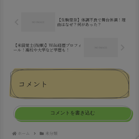
で結婚を発表。瞬く間にネットは祝福
と驚きの声で溢れまし...
【生駒里奈】体調不良で舞台休演！理
由はなぜ？何があった？
【米田覚士(指揮)】Wiki経歴プロフィ
ール！高校や大学など学歴も！
コメント
コメントを書き込む
ホーム
未分類