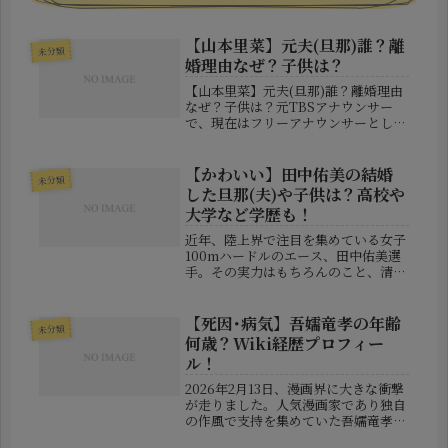
【山本里菜】元夫(旦那)誰？離
未分類
婚理由なぜ？子供は？
【山本里菜】元夫(旦那)誰？離婚理由
なぜ？子供は？元TBSアナウンサー
で、現在はフリーアナウンサーとして
活動する山本里菜さんが、離婚したこ
とを自身のSNSで発表しました。
2022年3月に一般男性との結婚を報告
【かわいい】田中佑美の結婚
未分類
してから約4年。夫婦として過ごし...
した旦那(夫)や子供は？高校や
大学など学歴も！
近年、陸上界で注目を集めている女子
100mハードルのエース、田中佑美選
手。その実力はもちろんのこと、清楚
で可愛らしいルックスからも人気を集
めており、「モデルでも通用しそ
う！」との声も多く聞かれます。そん
【死因･病気】吾嬬竜孝の年齢
未分類
な田中選手が結婚を発表し、さらに話
何歳？Wiki経歴プロフィー
題と...
ル！
2026年2月13日、漫画界に大きな衝撃
が走りました。人気漫画家であり独自
の作風で支持を集めていた吾嬬竜孝
（あづま りゅうこう）さんが、2025