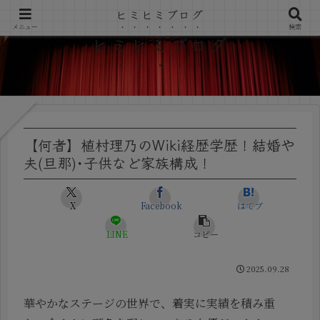
ヒミヒミブログ
メニュー
検索
ヒミヒミブログ
【何者】植村理乃のWiki経歴学歴！結婚や
夫(旦那)･子供など家族構成！
X
Facebook
はてブ
LINE
コピー
2025.09.28
華やかなステージの世界で、着実に実績を積み重