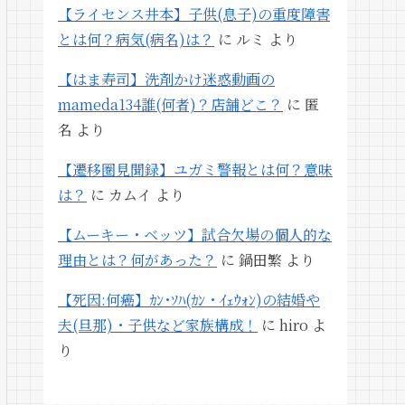
【ライセンス井本】子供(息子)の重度障害
とは何？病気(病名)は？
に
ルミ
より
【はま寿司】洗剤かけ迷惑動画の
mameda134誰(何者)？店舗どこ？
に
匿
名
より
【遷移圏見聞録】ユガミ警報とは何？意味
は？
に
カムイ
より
【ムーキー・ベッツ】試合欠場の個人的な
理由とは？何があった？
に
鍋田繁
より
【死因:何癌】ｶﾝ･ｿﾊ(ｶﾝ・ｲｪｳｫﾝ)の結婚や
夫(旦那)・子供など家族構成！
に
hiro
よ
り