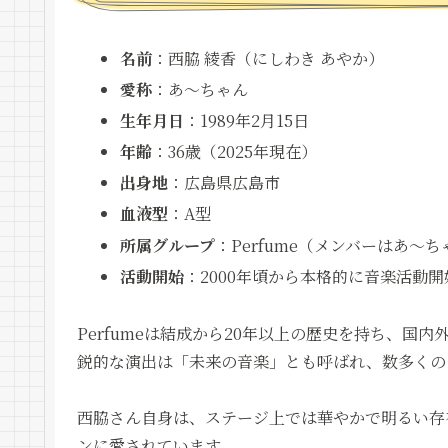
名前
：西脇 綾香（にしわき あやか）
愛称
：あ～ちゃん
生年月日
：1989年2月15日
年齢
：36歳（2025年現在）
出身地
：広島県広島市
血液型
：A型
所属グループ
：Perfume（メンバーはあ～
活動開始
：2000年頃から本格的に音楽活動開
Perfumeは結成から20年以上の歴史を持ち、国
鋭的な演出は「未来の音楽」とも呼ばれ、数多くの
西脇さん自身は、ステージ上では華やかで明るい存
ンに愛されています。