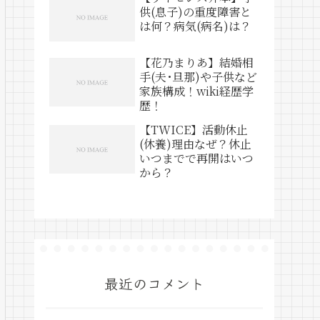
供(息子)の重度障害と
は何？病気(病名)は？
【花乃まりあ】結婚相
手(夫･旦那)や子供など
家族構成！wiki経歴学
歴！
【TWICE】活動休止
(休養)理由なぜ？休止
いつまでで再開はいつ
から？
最近のコメント