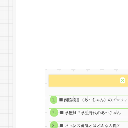
■ 西脇綾香（あ～ちゃん）のプロフ
■ 学歴は？学生時代のあ～ちゃん
■ バーンズ勇気とはどんな人物？