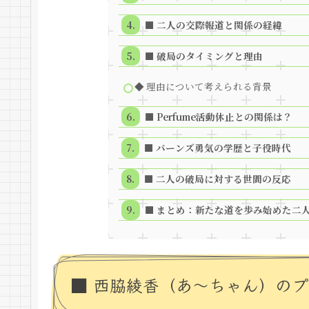
■ 二人の交際報道と関係の経緯
■ 破局のタイミングと理由
◆ 理由について考えられる背景
■ Perfume活動休止との関係は？
■ バーンズ勇気の学歴と子役時代
■ 二人の破局に対する世間の反応
■ まとめ：新たな道を歩み始めた二
■ 西脇綾香（あ～ちゃん）の