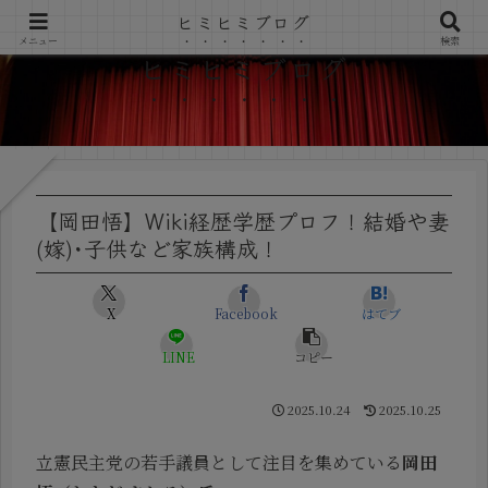
ヒミヒミブログ
メニュー
検索
ヒミヒミブログ
【岡田悟】Wiki経歴学歴プロフ！結婚や妻
(嫁)･子供など家族構成！
X
Facebook
はてブ
LINE
コピー
2025.10.24
2025.10.25
立憲民主党の若手議員として注目を集めている
岡田