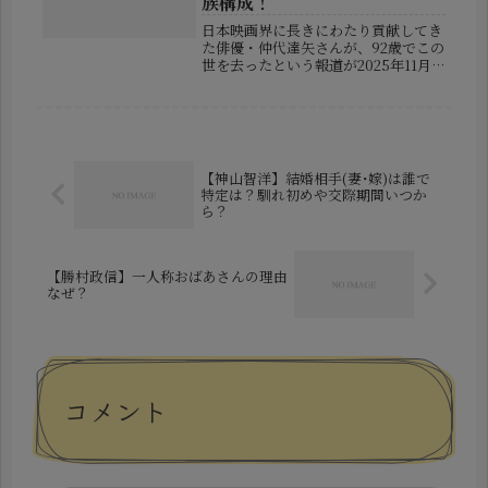
族構成！
日本映画界に長きにわたり貢献してき
た俳優・仲代達矢さんが、92歳でこの
世を去ったという報道が2025年11月11
日に伝えられ、多くの人々がその喪失
に深い悲しみを覚えました。数々の名
作に出演し、演技力のみならず人間性
にも厚い評価を受けた名優の...
【神山智洋】結婚相手(妻･嫁)は誰で
特定は？馴れ初めや交際期間いつか
ら？
【勝村政信】一人称おばあさんの理由
なぜ？
コメント