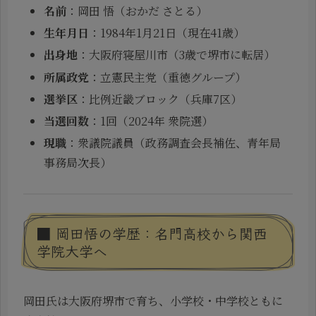
名前
：岡田 悟（おかだ さとる）
生年月日
：1984年1月21日（現在41歳）
出身地
：大阪府寝屋川市（3歳で堺市に転居）
所属政党
：立憲民主党（重徳グループ）
選挙区
：比例近畿ブロック（兵庫7区）
当選回数
：1回（2024年 衆院選）
現職
：衆議院議員（政務調査会長補佐、青年局
事務局次長）
■ 岡田悟の学歴：名門高校から関西
学院大学へ
岡田氏は大阪府堺市で育ち、小学校・中学校ともに