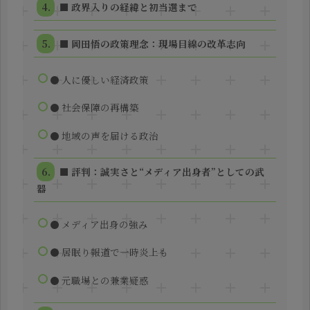
■ 政界入りの経緯と初当選まで
■ 岡田悟の政策理念：現場目線の改革志向
● 人に優しい経済政策
● 社会保障の再構築
● 地域の声を届ける政治
■ 評判：誠実さと“メディア出身者”としての武
器
● メディア出身の強み
● 居眠り報道で一時炎上も
● 元職場との兼業疑惑