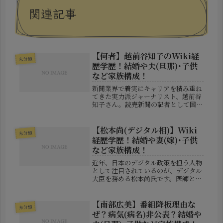
関連記事
【何者】越前谷知子のWiki経
未分類
歴学歴！結婚や夫(旦那)･子供
など家族構成！
新聞業界で着実にキャリアを積み重ね
てきた実力派ジャーナリスト、越前谷
知子さん。読売新聞の記者として国内
外で活躍し、現在は新しいメディア領
域にも携わるなど、その活動は多岐に
わたります。この記事では、越前谷知
【松本尚(デジタル相)】Wiki
未分類
子さんの人物像をはじめ、これまでの
経歴学歴！結婚や妻(嫁)･子供
経...
など家族構成！
近年、日本のデジタル政策を担う人物
として注目されているのが、デジタル
大臣を務める松本尚氏です。医師とし
て長年救急医療に携わってきた異色の
経歴を持ち、その経験を政治の世界に
持ち込んだことで知られています。本
【南部広美】番組降板理由な
未分類
記事では、松本尚氏のこれまでの歩み
ぜ？病気(病名)非公表？結婚や
や...