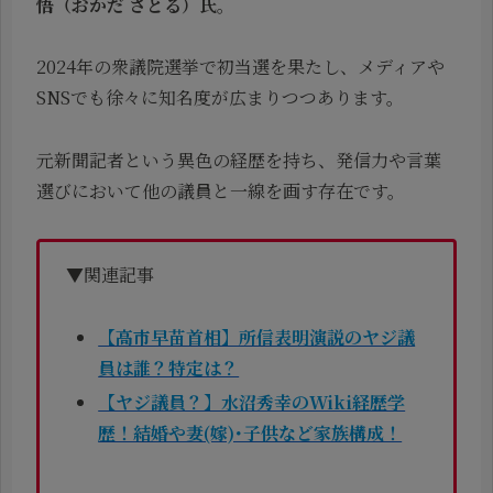
悟（おかだ さとる）氏
。
2024年の衆議院選挙で初当選を果たし、メディアや
SNSでも徐々に知名度が広まりつつあります。
元新聞記者という異色の経歴を持ち、発信力や言葉
選びにおいて他の議員と一線を画す存在です。
▼関連記事
【高市早苗首相】所信表明演説のヤジ議
員は誰？特定は？
【ヤジ議員？】水沼秀幸のWiki経歴学
歴！結婚や妻(嫁)･子供など家族構成！