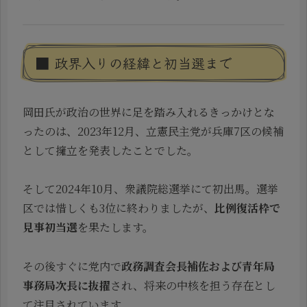
■ 政界入りの経緯と初当選まで
岡田氏が政治の世界に足を踏み入れるきっかけとな
ったのは、2023年12月、立憲民主党が兵庫7区の候補
として擁立を発表したことでした。
そして2024年10月、衆議院総選挙にて初出馬。選挙
区では惜しくも3位に終わりましたが、
比例復活枠で
見事初当選
を果たします。
その後すぐに党内で
政務調査会長補佐および青年局
事務局次長に抜擢
され、将来の中核を担う存在とし
て注目されています。