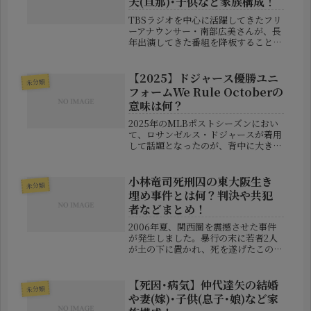
夫(旦那)･子供など家族構成！
TBSラジオを中心に活躍してきたフリ
ーアナウンサー・南部広美さんが、長
年出演してきた番組を降板することが
発表され、大きな関心を集めていま
す。突然の知らせに対し、リスナーの
間では「どうして降板したのか？」
【2025】ドジャース優勝ユニ
未分類
「体調不良の詳細は？」「私生活はど
フォームWe Rule Octoberの
んな...
意味は何？
2025年のMLBポストシーズンにおい
て、ロサンゼルス・ドジャースが着用
して話題となったのが、背中に大きく
「We Rule October（ウィー・ルー
ル・オクトーバー）」と書かれた特別
ユニフォームです。この言葉は単なる
小林竜司死刑囚の東大阪生き
未分類
ファッション的な演出...
埋め事件とは何？判決や共犯
者などまとめ！
2006年夏、関西圏を震撼させた事件
が発生しました。暴行の末に若者2人
が土の下に置かれ、死を遂げたこの事
件は、日本の司法や社会でも大きな議
論を呼びました。中心人物として死刑
が確定していた小林竜司（こばやし・
【死因･病気】仲代達矢の結婚
未分類
りゅうじ）死刑囚。彼が主導したと
や妻(嫁)･子供(息子･娘)など家
さ...