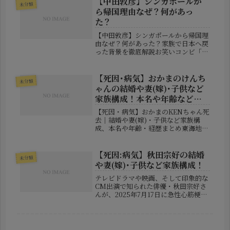
【中田敦彦】シンガポールか
未分類
存在は非常に大きなものでした。今...
ら帰国理由なぜ？何があっ
た？
【中田敦彦】シンガポールから帰国理
由なぜ？何があった？家族で日本へ戻
った背景を徹底解説お笑いコンビ「オ
リエンタルラジオ」の中田敦彦さん一
家が、約5年間生活したシンガポール
を離れ、日本へ帰国したことが話題に
【死因･病気】おかまのけんち
未分類
なっています。2021年に海外移住を...
ゃんの結婚や妻(嫁)･子供など
家族構成！本名や年齢など
wiki経歴！
【死因・病気】おかまのKENちゃん死
去｜結婚や妻(嫁)・子供など家族構
成、本名や年齢・経歴まとめ東海地方
を中心に活動し、多くの視聴者から親
しまれてきたタレント「おかまのKEN
ちゃん」が亡くなったことが明らかに
【死因:病気】秋田宗好の結婚
未分類
なりました。名古屋市のFMラジオ...
や妻(嫁)･子供など家族構成！
テレビドラマや映画、そして印象的な
CM出演で知られた俳優・秋田宗好さ
んが、2025年7月17日に急性心筋梗塞
のため54歳という若さで急逝しまし
た。事務所を通じて発表された訃報
に、多くのファンや関係者から驚きと
悲しみの声が寄せられています。こ...