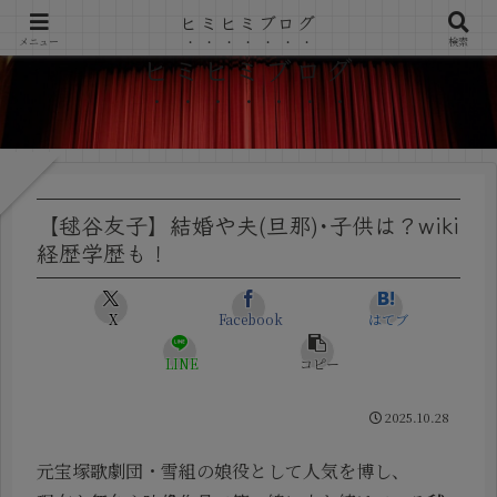
ヒミヒミブログ
メニュー
検索
ヒミヒミブログ
【毬谷友子】結婚や夫(旦那)･子供は？wiki
経歴学歴も！
X
Facebook
はてブ
LINE
コピー
2025.10.28
元宝塚歌劇団・雪組の娘役として人気を博し、