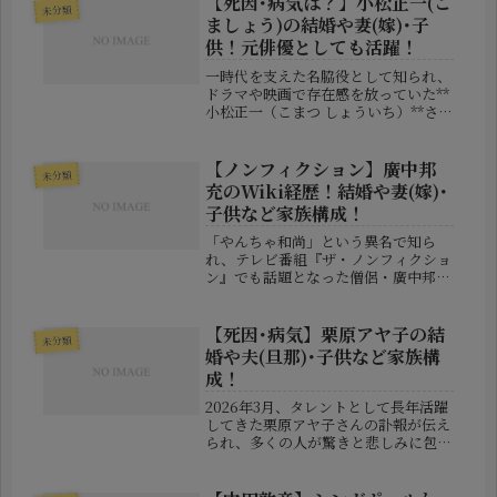
【死因･病気は？】小松正一(こ
未分類
ましょう)の結婚や妻(嫁)･子
供！元俳優としても活躍！
一時代を支えた名脇役として知られ、
ドラマや映画で存在感を放っていた**
小松正一（こまつ しょういち）**さ
ん。芸能界を引退後は飲食業に転身
し、「中華そば こましょう」の店主
としても愛される存在となりました。
【ノンフィクション】廣中邦
未分類
2025年9月20日、61歳という...
充のWiki経歴！結婚や妻(嫁)･
子供など家族構成！
「やんちゃ和尚」という異名で知ら
れ、テレビ番組『ザ・ノンフィクショ
ン』でも話題となった僧侶・廣中邦充
（ひろなか くにみつ）氏。非行や引
きこもりといった問題を抱える若者た
ちを支援し、1000人以上を社会へと
【死因･病気】栗原アヤ子の結
未分類
送り出した“平成の駆け込み寺”の創
婚や夫(旦那)･子供など家族構
設...
成！
2026年3月、タレントとして長年活躍
してきた栗原アヤ子さんの訃報が伝え
られ、多くの人が驚きと悲しみに包ま
れました。85歳という年齢を迎えて
いたとはいえ、テレビやラジオで活躍
していた姿を知る世代にとって、その