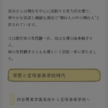
毬谷さんは舞台を中心に活動する実力派女優で、
華やかな容姿と繊細な演技で“舞台人の中の舞台人”と
評されています。
父は劇作家の
矢代静一
氏、母は女優の
山本和子
さ
ん、
姉の
矢代朝子
さんも女優という芸能一家に育ちまし
た。
学歴と宝塚音楽学校時代
四谷雙葉学園高校から宝塚音楽学校へ