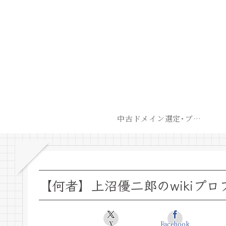
中古ドメイン選定･ブログ開設後最短での収益化戦略
【何者】上沼優二郎のwikiプ
X
Facebook