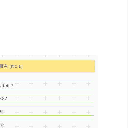
目次
消すまで
つ？
い
い