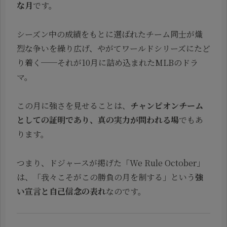
な月
です。
シーズン中の成績をもとに選ばれたチーム同士が熾
烈な争いを繰り広げ、やがてワールドシリーズにたど
り着く──それが10月に詰め込まれたMLBのドラ
マ。
この月に強さを見せることは、
チャンピオンチーム
としての証明であり、真の実力が問われる場
でもあ
ります。
つまり、ドジャースが掲げた「We Rule October」
は、「我々こそがこの勝負の月を制する」という
強
い宣言と自己信念の表れ
なのです。