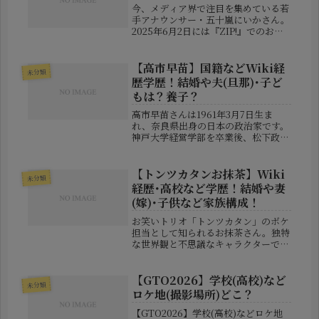
今、メディア界で注目を集めている若
手アナウンサー・五十嵐にいかさん。
2025年6月2日には『ZIP!』でのお披
露目も話題になりました。その親しみ
やすい笑顔と芯のある語り口に、今後
の活躍を期待しているファンも多いの
【高市早苗】国籍などWiki経
未分類
ではないでしょうか。この記事...
歴学歴！結婚や夫(旦那)･子ど
もは？養子？
高市早苗さんは1961年3月7日生ま
れ、奈良県出身の日本の政治家です。
神戸大学経営学部を卒業後、松下政経
塾で研修を積み、その後アメリカ連邦
議会フェローとして米国議員の下で実
務経験を積んだ経歴を持ちます。帰国
【トンツカタンお抹茶】Wiki
未分類
後はテレビキャスターを務めたの
経歴･高校など学歴！結婚や妻
ち、...
(嫁)･子供など家族構成！
お笑いトリオ「トンツカタン」のボケ
担当として知られるお抹茶さん。独特
な世界観と不思議なキャラクターで人
気を集め、近年では「R-1グランプ
リ」決勝進出でも大きな注目を浴びま
した。この記事では、お抹茶さんのプ
【GTO2026】学校(高校)など
未分類
ロフィールやこれまでの経歴、出身校
ロケ地(撮影場所)どこ？
な...
【GTO2026】学校(高校)などロケ地