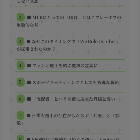
こない真意
■ MLBにとっての「10月」とは？プレーオフの
象徴的な月
■ なぜこのタイミングで「We Rule October」
が採用されたのか？
■ ファンと選手を結ぶ魔法の言葉に
■ スポーツマーケティングとしても秀逸な戦略
■ 「支配者」という言葉に込めた覚悟と誓い
■ 日本人選手の存在がもたらす「共感」と「拡
散」
■ SNS時代に最適な「短くて強い」メッセージ