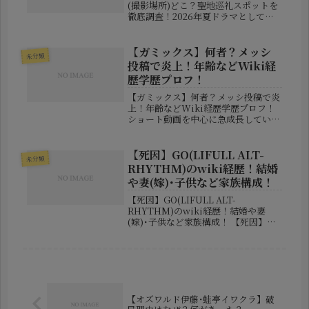
(撮影場所)どこ？聖地巡礼スポットを
徹底調査！2026年夏ドラマとして放
送がスタートした話題作
「GTO2026」。1998年版で社会現象
を巻き起こした反町隆史さん演じる鬼
【ガミックス】何者？メッシ
未分類
塚英吉が、約30年の時を経て令...
投稿で炎上！年齢などWiki経
歴学歴プロフ！
【ガミックス】何者？メッシ投稿で炎
上！年齢などWiki経歴学歴プロフ！
ショート動画を中心に急成長している
若手クリエイター・ガミックスさん
が、大きな注目を集めています。
2026年のサッカーW杯では、観客席
【死因】GO(LIFULL ALT-
未分類
で見せた強烈なリアクションが国際映
RHYTHM)のwiki経歴！結婚
像に...
や妻(嫁)･子供など家族構成！
【死因】GO(LIFULL ALT-
RHYTHM)のwiki経歴！結婚や妻
(嫁)･子供など家族構成！ 【死因】
GO(LIFULL ALT-RHYTHM)のwiki
経歴！結婚や妻(嫁)･子供など家族構
成！ プロダンスチーム「LIFULL AL...
【オズワルド伊藤･蛙亭イワクラ】破