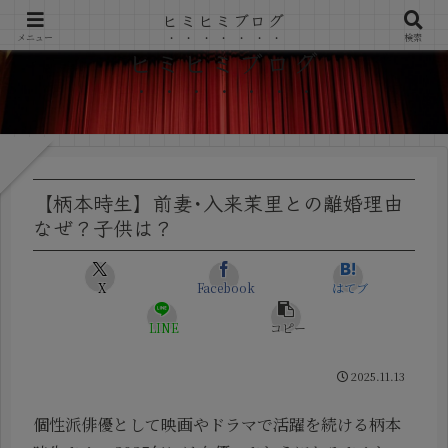
ヒミヒミブログ
メニュー
検索
ヒミヒミブログ
【柄本時生】前妻･入来茉里との離婚理由
なぜ？子供は？
X
Facebook
はてブ
LINE
コピー
2025.11.13
個性派俳優として映画やドラマで活躍を続ける柄本