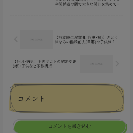
や関係者の間で大きな関心を集めてい
ます。投稿では「本日をもって俳優活
動を無期限休止する」と明言し、これ
まで支えてきた人々への感謝の言葉を
丁寧に綴っていました。芸能界にお
い...
【柄本時生:結婚相手(妻･嫁)】さとう
ほなみの離婚前夫(旦那)や子供は？
【死因･病気】肥後マコトの結婚や妻
(嫁)･子供など家族構成！
コメント
コメントを書き込む