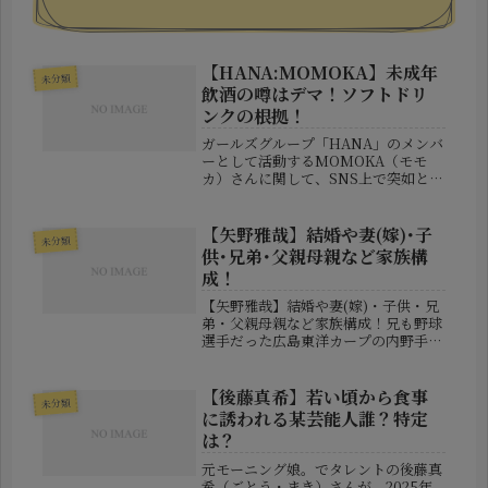
【HANA:MOMOKA】未成年
未分類
飲酒の噂はデマ！ソフトドリ
ンクの根拠！
ガールズグループ「HANA」のメンバ
ーとして活動するMOMOKA（モモ
カ）さんに関して、SNS上で突如とし
て浮上した“未成年飲酒疑惑”。投稿さ
れたインスタグラムのストーリーズら
しき画像に、ジョッキを手にする姿が
【矢野雅哉】結婚や妻(嫁)･子
未分類
写っていたことから「飲酒してい...
供･兄弟･父親母親など家族構
成！
【矢野雅哉】結婚や妻(嫁)・子供・兄
弟・父親母親など家族構成！兄も野球
選手だった広島東洋カープの内野手と
して着実に評価を高めている矢野雅哉
選手。堅実な守備力と高い野球センス
を武器にレギュラーへ定着し、ゴール
【後藤真希】若い頃から食事
未分類
デングラブ賞を受賞するなど、球界
に誘われる某芸能人誰？特定
を...
は？
元モーニング娘。でタレントの後藤真
希（ごとう・まき）さんが、2025年