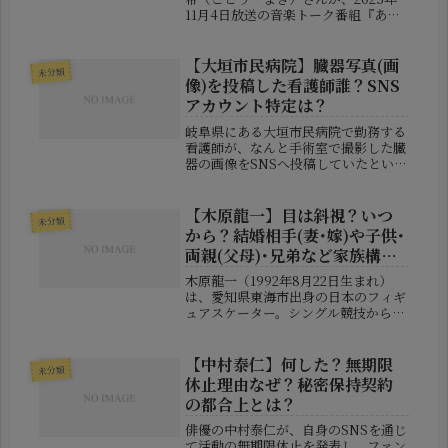
11月4日放送の音楽トーク番組『あの
ちゃんの電電電波♪』（テレビ東京
系）に出演。その中で明かした「ある
芸能人から若い頃から何度も食事に誘
【大垣市民病院】臓器写真(画
未分類
われている」という発言が、大きな
像)を投稿した看護師誰？SNS
話...
アカウント特定は？
岐阜県にある大垣市民病院で勤務する
看護師が、なんと手術室で撮影した臓
器の画像をSNSへ投稿していたという
衝撃的な事件が明るみに出ました。こ
のニュースは医療関係者や一般市民の
間で大きな波紋を呼び、情報モラルや
【木原龍一】目は斜視？いつ
未分類
医療現場のセキュリティ管理のあり
から？結婚相手(妻･嫁)や子供･
方...
両親(父母)･兄弟など家族構
成！
木原龍一（1992年8月22日生まれ）
は、愛知県東海市出身の日本のフィギ
ュアスケーター。シングル競技からペ
ア競技へ転向し、現在は三浦璃来（み
うら りく）選手とのペア「りくりゅ
う」として世界トップレベルの実績を
【中村泰仁】何した？無期限
未分類
誇ります。▼関連記事【かわいい】...
休止理由なぜ？秘密保持契約
の都合上とは？
俳優の中村泰仁が、自身のSNSを通じ
て活動の無期限休止を発表し、ファン