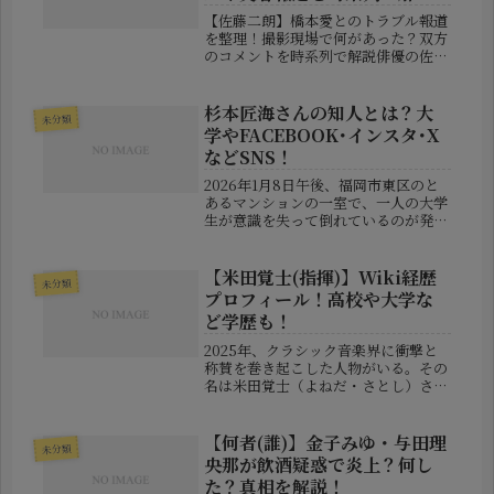
説！
【佐藤二朗】橋本愛とのトラブル報道
を整理！撮影現場で何があった？双方
のコメントを時系列で解説俳優の佐藤
二朗さんと橋本愛さんが共演したドラ
マ「夫婦別姓刑事」をめぐり、撮影現
場での出来事に関する報道が注目を集
杉本匠海さんの知人とは？大
未分類
めています。週刊誌の報道では、撮影
学やFACEBOOK･インスタ･X
中...
などSNS！
2026年1月8日午後、福岡市東区のと
あるマンションの一室で、一人の大学
生が意識を失って倒れているのが発見
された。すぐさま救急搬送されたが、
残念ながらその命は助からなかった。
その人物こそ、22歳の大学生・杉本匠
【米田覚士(指揮)】Wiki経歴
未分類
海さんだった。通報者は杉本さん...
プロフィール！高校や大学な
ど学歴も！
2025年、クラシック音楽界に衝撃と
称賛を巻き起こした人物がいる。その
名は米田覚士（よねだ・さとし）さ
ん。フランス・ブザンソンで開催され
た第59回国際若手指揮者コンクール
で、見事優勝という快挙を成し遂げた
【何者(誰)】金子みゆ・与田理
未分類
注目の音楽家です。過去には小澤征爾
央那が飲酒疑惑で炎上？何し
さ...
た？真相を解説！