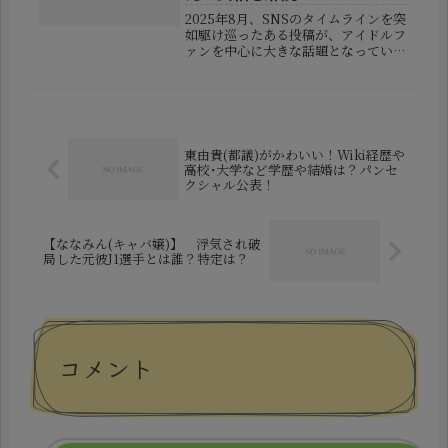
2025年8月、SNSのタイムラインを突
如駆け巡ったある投稿が、アイドルフ
ァンを中心に大きな話題となっていま
す。渦中にいるのは、インフルエンサ
ーで元「LinQ」メンバーの金子みゆ
さんと、現役アイドルグループ
「FES☆TIVE」のメンバーであ...
東由貴(都議)がかわいい！Wiki経歴や
高校･大学など学歴や結婚は？パンセ
クシャル公表！
【ななみん(キャバ嬢)】 浮気され破
局した元彼J1選手とは誰？特定は？
コメント