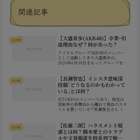
関連記事
【大盛真歩(AKB48)】卒業･引
未分類
退理由なぜ？何があった？
アイドルグループAKB48のメンバー
として活動してきた大盛真歩が、
2026年6月30日をもってグループを卒
業し、さらに芸能界からも退く決断を
下したことが発表され、大きな注目を
集めています。約8年間にわたる活動
【長瀬智也】インスタ意味深
未分類
の節目となる今回の発表は、多くの...
投稿｢どうなるのかもわかって
いる｣とは何？
元TOKIOのメンバーであり、現在は
芸能界の表舞台から離れて独自のスタ
イルを貫いている**長瀬智也さん（47
歳）**が、2025年11月下旬、自身のイ
ンスタグラムにて相次いで「意味深」
とも取れる投稿を行い、大きな話題と
【佐藤二朗】ハラスメント疑
未分類
なりました。なかでも注...
惑とは何？橋本愛とのトラブ
ルや文春報道を時系列で解