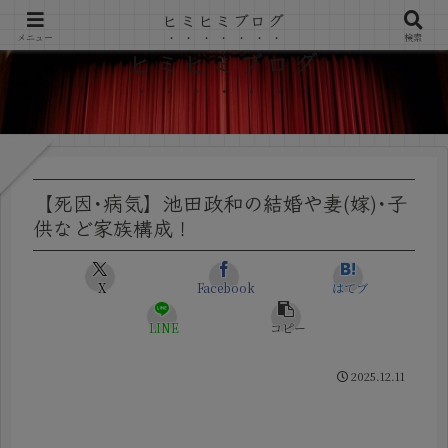
ヒミヒミブログ
メニュー
検索
ヒミヒミブログ
【死因･病気】池田政和の結婚や妻(嫁)･子
供など家族構成！
X
Facebook
はてブ
LINE
コピー
2025.12.11