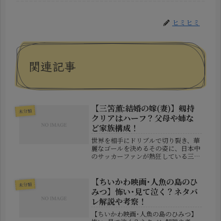
ヒミヒミ
関連記事
【三笘薫:結婚の嫁(妻)】剱持
未分類
クリアはハーフ？父母や姉な
ど家族構成！
世界を相手にドリブルで切り裂き、華
麗なゴールを決めるその姿に、日本中
のサッカーファンが熱狂している三笘
薫（みとま かおる）選手。2022年に
は晴れて結婚を発表し、そのお相手が
「剱持クリア（けんもち くりあ）」
【ちいかわ映画･人魚の島のひ
未分類
さんであることも大きな話題を呼び...
みつ】怖い･見て泣く？ネタバ
レ解説や考察！
【ちいかわ映画･人魚の島のひみつ】