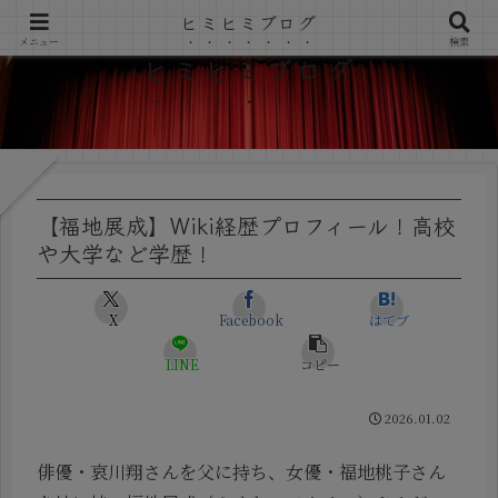
ヒミヒミブログ
メニュー
検索
ヒミヒミブログ
【福地展成】Wiki経歴プロフィール！高校
や大学など学歴！
X
Facebook
はてブ
LINE
コピー
2026.01.02
俳優・哀川翔さんを父に持ち、女優・福地桃子さん