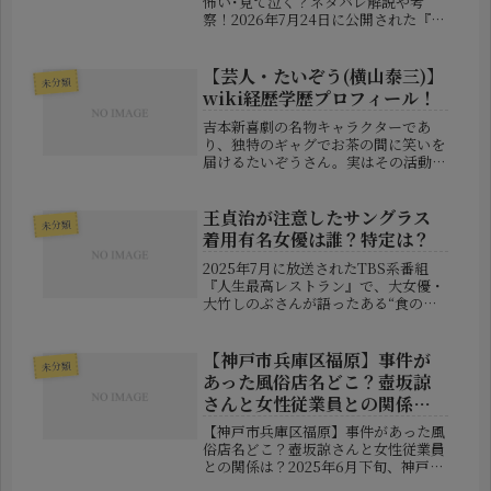
怖い･見て泣く？ネタバレ解説や考
察！2026年7月24日に公開された『映
画ちいかわ 人魚の島のひみつ』は、
かわいらしいキャラクターたちの冒険
を楽しめる一方、思わず背筋が寒くな
【芸人・たいぞう(横山泰三)】
未分類
る場面や、割り切れない余韻を残す...
wiki経歴学歴プロフィール！
吉本新喜劇の名物キャラクターであ
り、独特のギャグでお茶の間に笑いを
届けるたいぞうさん。実はその活動は
芸人にとどまらず、画家としても高い
評価を得ている多才な人物です。この
記事では、そんなたいぞうさんの経歴
王貞治が注意したサングラス
未分類
や学歴、そして知られざる一面までを
着用有名女優は誰？特定は？
深掘...
2025年7月に放送されたTBS系番組
『人生最高レストラン』で、大女優・
大竹しのぶさんが語ったある“食の場
面”が、思わぬ形で注目を集めていま
す。それは、伝説の野球人・王貞治さ
んが、ある有名女優に対して放ったひ
【神戸市兵庫区福原】事件が
未分類
と言がきっかけでした。本記事では...
あった風俗店名どこ？壺坂諒
さんと女性従業員との関係
は？
【神戸市兵庫区福原】事件があった風
俗店名どこ？壺坂諒さんと女性従業員
との関係は？2025年6月下旬、神戸市
兵庫区福原町の風俗店で男女2人が血