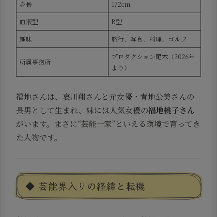
身長
172cm
血液型
B型
趣味
旅行、写真、料理、ゴルフ
プロダクション尾木（2026年
所属事務所
より）
福地さんは、哀川翔さんと元女優・青地公美さんの
長男として生まれ、妹には人気女優の
福地桃子さん
がいます。まさに“芸能一家”といえる環境で育ってき
た人物です。
◆ 芸能界入りの経緯と転機