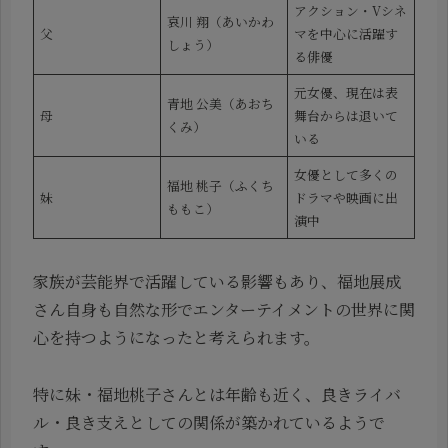
アクション・Vシネ
哀川 翔（あいかわ
父
マを中心に活躍す
しょう）
る俳優
元女優、現在は表
青地 公美（あおち
母
舞台からは退いて
くみ）
いる
女優として多くの
福地 桃子（ふくち
妹
ドラマや映画に出
ももこ）
演中
家族が芸能界で活躍している影響もあり、福地展成
さん自身も自然な形でエンターテイメントの世界に関
心を持つようになったと考えられます。
特に妹・福地桃子さんとは年齢も近く、良きライバ
ル・良き支えとしての関係が築かれているようで