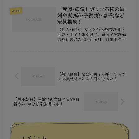
を流して倒れている状態で発見され、
その後死亡が確認された事件が大きな
【死因･病気】ガッツ石松の結
未分類
注目を集めています。兵庫県警によ...
婚や妻(嫁)･子供(娘･息子)など
家族構成！
【死因･病気】ガッツ石松の結婚相手
は妻・正子！娘や息子、孫まで家族構
成を総まとめ2026年6月、日本ボクシ
ング界と芸能界に大きな悲報が伝えら
れました。元WBC世界ライト級王者
であり、タレントとしても国民的人気
を誇ったガッツ石松さんが76歳で...
【菊池風磨】なにわ男子が嫌い？カウ
コン演出炎上とは？何があった？
【黒田朝日】指輪と彼女は？父親･母
親や妹･弟など家族構成も！
コメント