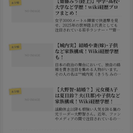
【齋藤みう(陸上)】中学･高校･
未分類
ー・エプスタイン事件をテーマに、権
大学など学歴！wiki経歴プロ
力...
フまとめ！
女子3000メートル障害で快進撃を見
せ、2025年の世界陸上代表としても
注目されている若手ランナー・**齋藤
みう（さいとう みう）**さん。静岡
県出身の彼女は、これまでの学生時代
を通して地道に競技力を磨き、今や国
【城内実】結婚や妻(嫁)･子供
未分類
内有数の実力者として知られる...
など家族構成！Wiki経歴学歴
も！
日本の政治の舞台において、独自の路
線を貫き注目を集める人物がいます。
その人の名は**城内実（きうち みの
る）**氏。元外交官という異色の経歴
を持ちつつ、時に主流派に逆らい、自
らの信念を貫く姿勢で知られていま
【大野智･結婚？】元女優A子
未分類
す。しかし、彼の人物像をより深く
は夏目鈴？夫(旦那)や子供など
理...
家族構成！Wiki経歴学歴！
活動休止以降も根強い人気を誇る嵐の
元リーダー大野智さん。近年、ファン
やメディアの間で注目されているのが
「結婚しているのでは？」という話題
です。その中で浮上しているの
が、“元女優A子”と呼ばれる女性の存