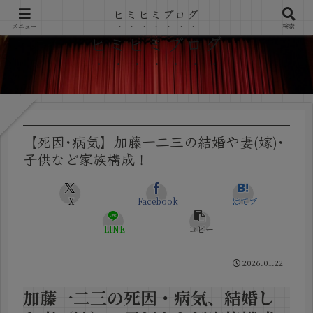
ヒミヒミブログ
メニュー
検索
ヒミヒミブログ
【死因･病気】加藤一二三の結婚や妻(嫁)･
子供など家族構成！
X
Facebook
はてブ
LINE
コピー
2026.01.22
加藤一二三の死因・病気、結婚し