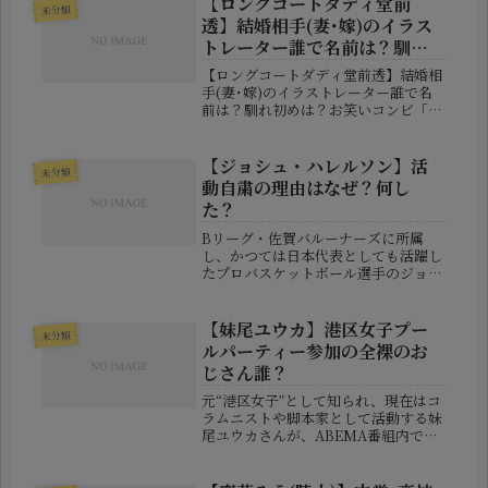
【ロングコートダディ堂前
未分類
透】結婚相手(妻･嫁)のイラス
トレーター誰で名前は？馴れ
初めは？
【ロングコートダディ堂前透】結婚相
手(妻･嫁)のイラストレーター誰で名
前は？馴れ初めは？お笑いコンビ「ロ
ングコートダディ」の堂前透さんが結
婚したことを発表し、多くのファンか
ら祝福の声が寄せられています。独特
【ジョシュ・ハレルソン】活
未分類
の世界観とセンスあふれるネタで人
動自粛の理由はなぜ？何し
気...
た？
Bリーグ・佐賀バルーナーズに所属
し、かつては日本代表としても活躍し
たプロバスケットボール選手のジョシ
ュ・ハレルソンさんが、突如としてチ
ーム活動を自粛する事態となり、ファ
ンや関係者の間で波紋を呼んでいま
【妹尾ユウカ】港区女子プー
未分類
す。身長208cm、体重125kgという...
ルパーティー参加の全裸のお
じさん誰？
元“港区女子”として知られ、現在はコ
ラムニストや脚本家として活動する妹
尾ユウカさんが、ABEMA番組内で語
った“港区のプールパーティー体験
談”が大きな話題となっています。番
組では、アメリカの大富豪ジェフリ