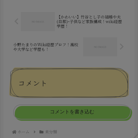
在。そして、このA子こそが夏目鈴さ
んでは...
【かわいい】竹谷とし子の結婚や夫
(旦那)･子供など家族構成！wiki経歴
学歴！
小野たまりのWiki経歴プロフ！高校
や大学など学歴も！
コメント
コメントを書き込む
ホーム
未分類