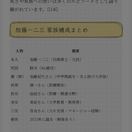
実さや家族への思いは多くのエピソードとして語り
継がれています。14
加藤一二三 家族構成まとめ
人物
概要
本人
加藤一二三（将棋棋士・九段）
死因
肺炎（86歳没）
妻（嫁）
加藤紀代さん（中学同級生・支え続けた伴侶）
長男
順一さん（医療関係）
長女
由紀さん（医療・関連分野）
次女
美紀さん（大学教育・教授等）
三女
百合さん（父の支援・マネージャー経験）
曾孫
2021年に誕生（報告あり）