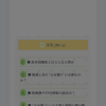
目次
■ 眞栄田郷敦とはどんな人物か
■ 報道に出た“元女優A”とは誰なの
か？
■ 顔画像やSNS情報の流出は？
■ “元女優”という立場と情報公開の難