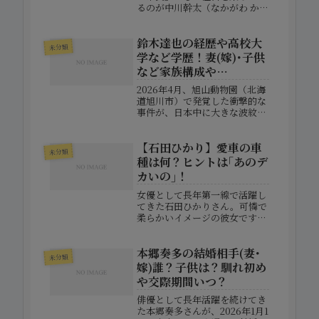
るのが中川幹太（なかがわ かん
た）氏です。エリート官僚でも
元政治家でもない——まさに“地
鈴木達也の経歴や高校大
域と共に育った政治家”と評さ
未分類
れる彼のプロフィールや経歴、
学など学歴！妻(嫁)･子供
プライベートな一面までを徹底
など家族構成や
的にまとめま...
FACEBOOK･インスタな
2026年4月、旭山動物園（北海
どSNS！
道旭川市）で発覚した衝撃的な
事件が、日本中に大きな波紋を
広げています。動物園職員であ
る鈴木達也容疑者が、妻とみら
【石田ひかり】愛車の車
れる女性の遺体を施設内で損壊
未分類
した疑いで逮捕されたこの事件
種は何？ヒントは｢あのデ
は、その異常性と計画性から強
カいの｣！
い関心を集め...
女優として長年第一線で活躍し
てきた石田ひかりさん。可憐で
柔らかいイメージの彼女です
が、実は大の運転好きという意
外な一面を持っています。2025
本郷奏多の結婚相手(妻･
年6月21日放送のTBS『人生最
未分類
高レストラン』に出演した際、
嫁)誰？子供は？馴れ初め
「人生で一番好きな行為は運
や交際期間いつ？
転」と語り、...
俳優として長年活躍を続けてき
た本郷奏多さんが、2026年1月1