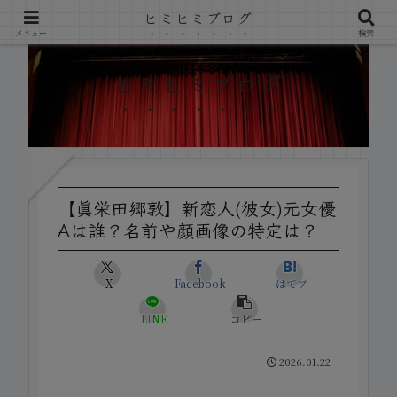
ヒミヒミブログ
メニュー
検索
ヒミヒミブログ
【眞栄田郷敦】新恋人(彼女)元女優
Aは誰？名前や顔画像の特定は？
X
Facebook
はてブ
LINE
コピー
2026.01.22