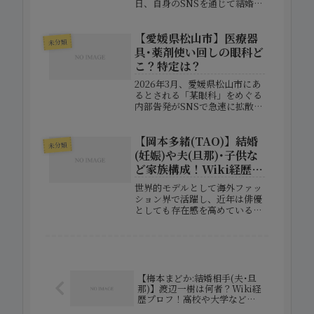
日、自身のSNSを通じて結婚を
発表しました。元旦のタイミン
グでの報告は、彼の誠実さとフ
【愛媛県松山市】医療器
ァンへの感謝を感じさせるもの
未分類
であり、多くの祝福の声が寄せ
具･薬剤使い回しの眼科ど
られています。今回の発表によ
こ？特定は？
り注目が...
2026年3月、愛媛県松山市にあ
るとされる「某眼科」をめぐる
内部告発がSNSで急速に拡散
し、ネット上で大きな話題とな
りました。投稿では、注射器や
【岡本多緒(TAO)】結婚
薬剤などの医療器具を使い回し
未分類
ていた可能性があるという内容
(妊娠)や夫(旦那)･子供な
が指摘されており、医療安全の
ど家族構成！Wiki経歴学
観点から不安...
歴！
世界的モデルとして海外ファッ
ション界で活躍し、近年は俳優
としても存在感を高めている岡
本多緒さん。かつては「TAO」
名義で活動し、日本人モデルと
して世界のトップブランドから
高い評価を受けてきました。そ
んな岡本多緒さんが、カンヌ国
際映画祭で妊娠...
【梅本まどか:結婚相手(夫･旦
那)】渡辺一樹は何者？Wiki経
歴プロフ！高校や大学など学
歴！