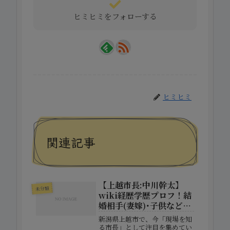
ヒミヒミをフォローする
ヒミヒミ
関連記事
【上越市長:中川幹太】
未分類
wiki経歴学歴プロフ！結
婚相手(妻嫁)･子供など家
族構成！
新潟県上越市で、今「現場を知
る市長」として注目を集めてい