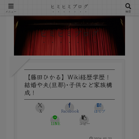
ヒミヒミブログ
メニュー
検索
ヒミヒミブログ
【藤田ひかる】Wiki経歴学歴！
結婚や夫(旦那)･子供など家族構
成！
X
Facebook
はてブ
LINE
コピー
2026.01.23