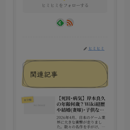
ヒミヒミをフォローする
ヒミヒミ
関連記事
【死因･病気】岸本良久
未分類
の年齢何歳？Wiki経歴
や結婚(妻嫁)･子供など
家族構成！
2026年4月、日本のゲーム業
界に大きな衝撃が走りまし
た。数々の名作を手がけ、ア