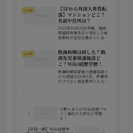
が、土俵の外ではどんな家庭
【5Fから外国人男性転
を築いているのでしょうか。
未分類
この記事では、結婚相手や子
落】マンションどこ？
供、さらに両親や兄弟といっ
名前や住所は？
た家族について、できるだけ
自然な...
2025年10月20日早朝、福岡
県福岡市博多区で発生した転
落事故が注目を集めていま
す。現場となったのは市内の
ホテルで、外国籍と思われる
熱海和輝は何した？勤
30代の男性が5階の窓から飛
未分類
び降り、通行人の女性を巻き
務先児童保護施設ど
込むという衝撃的な展開とな
こ？Wiki経歴学歴！
りました。この事故で2名
が...
熱海和輝容疑者の逮捕容疑と
その経緯2026年5月、声優界
だけでなく福祉業界にも大き
な衝撃を与える事件が明らか
になりました。かつて声優事
務所に所属し、同時に子ども
たちの安全を守るべき立場に
あった熱海（あつみ）和輝容
小野たまりのWiki経歴プロ
疑者（31）が、15歳の少女...
フ！高校や大学など学歴
も！
【武田一顕】Wiki経歴学