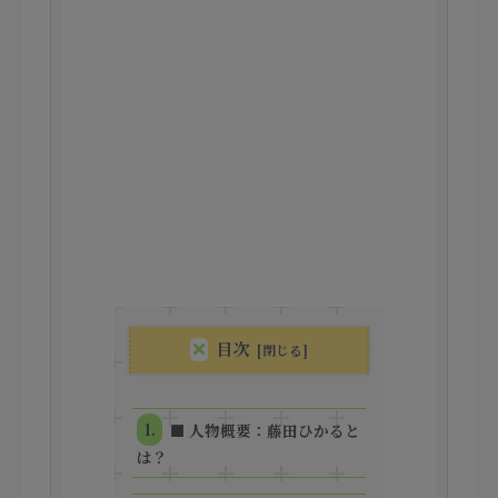
目次
■ 人物概要：藤田ひかると
は？