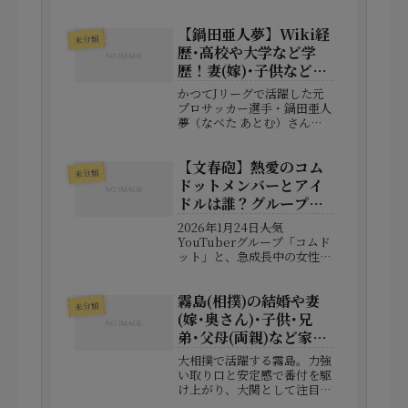
クションゲームの歴史を築い
たゲームデザイナー・岸本良
【鍋田亜人夢】Wiki経
久さんが逝去されたのです。
未分類
本記事では、岸本良久さんの
歴･高校や大学など学
死因や年齢、これまでの経
歴！妻(嫁)･子供など家
歴、そして結婚や家族構成に
族構成！
ついて...
かつてJリーグで活躍した元
プロサッカー選手・鍋田亜人
夢（なべた あとむ）さん。
独特な名前と清水エスパルス
出身という経歴から、スポー
【文春砲】熱愛のコム
ツファンを中心に注目を集め
未分類
てきました。本記事では、鍋
ドットメンバーとアイ
田さんのサッカー人生はもち
ドルは誰？グループど
ろん、その後の進路やプライ
こ？特定は？
ベート...
2026年1月24日――人気
YouTuberグループ「コムド
ット」と、急成長中の女性ア
イドルグループ「FRUITS
ZIPPER（フルーツジッパ
霧島(相撲)の結婚や妻
ー）」に関する熱愛報道の予
未分類
告が文春オンラインによって
(嫁･奥さん)･子供･兄
なされ、ネット上は一気に騒
弟･父母(両親)など家族
然となっています。...
構成！
大相撲で活躍する霧島。力強
い取り口と安定感で番付を駆
け上がり、大関として注目を
集めています。そんな彼です