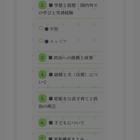
■ 学歴と経歴：国内外で
の学びと実務経験
● 学歴
● キャリア
■ 政治への挑戦と成果
■ 結婚と夫（旦那）につ
いて
■ 妊娠を公表――子育てと政
治の両立
■ 子どもについて
■ 家族構成まとめ