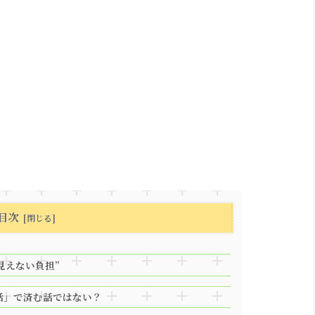
目次
“見えない負担”
笑い話」で済む話ではない？