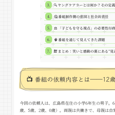
🔍 ヤングケアラーとは何か？その定
🤔 番組制作側の意図と社会的責任
⚖ 「子どもを守る視点」の必要性――
🧠 番組を通じて見えてきた課題
🔚 まとめ：笑いと感動の裏にある“見
📺 番組の依頼内容とは――12
今回の依頼人は、広島県在住の小学6年生の男子。6
歳、5歳、2歳、0歳）。両親は共働きで、母親は