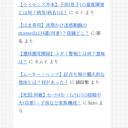
【ライセンス井本】子供(息子)の重度障害
とは何？病気(病名)は？
に
ルミ
より
【はま寿司】洗剤かけ迷惑動画の
mameda134誰(何者)？店舗どこ？
に
匿
名
より
【遷移圏見聞録】ユガミ警報とは何？意味
は？
に
カムイ
より
【ムーキー・ベッツ】試合欠場の個人的な
理由とは？何があった？
に
鍋田繁
より
【死因:何癌】ｶﾝ･ｿﾊ(ｶﾝ・ｲｪｳｫﾝ)の結婚や
夫(旦那)・子供など家族構成！
に
hiro
よ
り