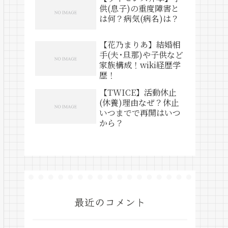
供(息子)の重度障害と
は何？病気(病名)は？
【花乃まりあ】結婚相
手(夫･旦那)や子供など
家族構成！wiki経歴学
歴！
【TWICE】活動休止
(休養)理由なぜ？休止
いつまでで再開はいつ
から？
最近のコメント