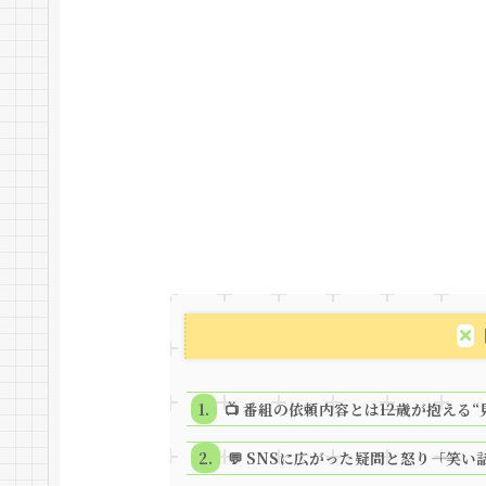
📺 番組の依頼内容とは――12歳が抱える
💬 SNSに広がった疑問と怒り――「