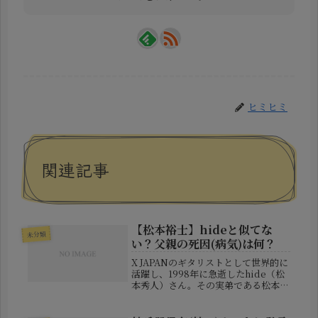
ヒミヒミ
関連記事
【松本裕士】hideと似てな
未分類
い？父親の死因(病気)は何？
X JAPANのギタリストとして世界的に
活躍し、1998年に急逝したhide（松
本秀人）さん。その実弟である松本裕
士（まつもと ひろし）さんは、兄の
遺志を守り続け、現在もhide関連の