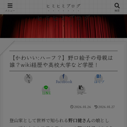
ヒミヒミブログ
メニュー
検索
ヒミヒミブログ
【かわいい:ハーフ？】野口絵子の母親は
誰？wiki経歴や高校大学など学歴！
X
Facebook
はてブ
LINE
コピー
2026.01.26
2026.01.27
登山家として世界で知られる
野口健さん
の娘とし