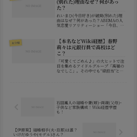
(別れた)理由なぜ？何があっ
の女...
た？
れいまひ(今日好き)が破局(別れた)理
由はなぜ？何があった？ABEMAの人
気恋愛リアリティーショー「今日、好
きになりました。」から誕生した人気
カップル「れいまひ」が、約7年にわ
たる交際に終止符を打ったことを報告
【本名などWiki経歴】春野
未分類
しました。長年にわたり交際を続...
莉々は元銀行員で高校はど
こ？
「可愛くてごめん♪」の大ヒットで注
目を集めるアイドルグループ「高嶺の
なでしこ」。その中でも“緑担当”とし
て親しまれていたのが春野莉々（はる
の りり）さんです。▼関連記事【高嶺
のなでしこ:春野莉々】無期限活動休
止理由は彼氏画像流出？実は彼女、...
石田嵩人の結婚や妻(嫁)･両親(父母)･
子供など家族構成！Wiki経歴学歴
も！
【伊原葵】結婚相手(夫･旦那)は誰？
いけだゆうや(モデル)さん？