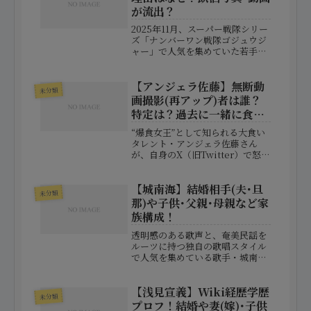
あり、さらには国政へと進出。
が流出？
ま...
2025年11月、スーパー戦隊シリー
ズ「ナンバーワン戦隊ゴジュウジ
ャー」で人気を集めていた若手女
優・**今森茉耶さん（19歳）**の
未成年飲酒が発覚し、事務所との
契約解除・番組降板という異例の
【アンジェラ佐藤】無断動
未分類
展開が大きな話題を呼びました。
画撮影(再アップ)者は誰？
SNS上では、「な...
特定は？過去に一緒に食
事！
“爆食女王”として知られる大食い
タレント・アンジェラ佐藤さん
が、自身のX（旧Twitter）で怒り
を露わにした出来事が、ネット上
で大きな波紋を広げています。き
っかけとなったのは、過去に食事
【城南海】結婚相手(夫･旦
未分類
を共にした知人によって、無断で
那)や子供･父親･母親など家
撮影された動画がYou...
族構成！
透明感のある歌声と、奄美民謡を
ルーツに持つ独自の歌唱スタイル
で人気を集めている歌手・城南海
（きずきみなみ）さん。テレビ番
組での活躍をきっかけに注目を浴
び、「実力派シンガー」として確
【浅見宣義】Wiki経歴学歴
未分類
固たる地位を築いています。そん
プロフ！結婚や妻(嫁)･子供