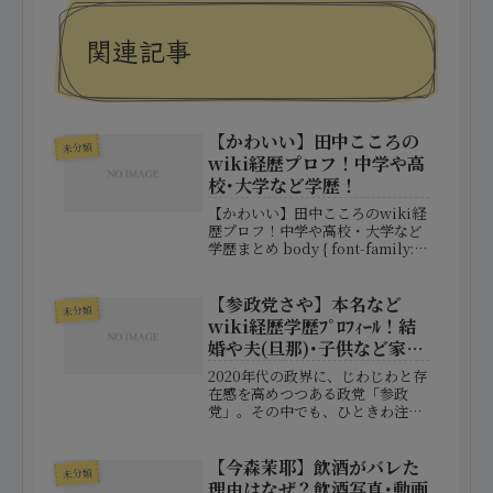
関連記事
【かわいい】田中こころの
未分類
wiki経歴プロフ！中学や高
校･大学など学歴！
【かわいい】田中こころのwiki経
歴プロフ！中学や高校・大学など
学歴まとめ body { font-family: -
apple-system,
BlinkMacSystemFont,
"Hiragino Kaku Gothic ProN"...
【参政党さや】本名など
未分類
wiki経歴学歴ﾌﾟﾛﾌｨｰﾙ！結
婚や夫(旦那)･子供など家族
構成！
2020年代の政界に、じわじわと存
在感を高めつつある政党「参政
党」。その中でも、ひときわ注目
を集めている女性政治家がいま
す。その人物こそ、「さや」さん
です。音楽家としてのキャリアを
【今森茉耶】飲酒がバレた
未分類
持ち、テレビ報道にも出演経験が
理由はなぜ？飲酒写真･動画