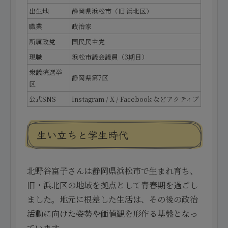
出生地
静岡県浜松市（旧 浜北区）
職業
政治家
所属政党
国民民主党
現職
浜松市議会議員（3期目）
衆議院選挙
静岡県第7区
区
公式SNS
Instagram / X / Facebook などアクティブ
生い立ちと学生時代
北野谷富子さんは静岡県浜松市で生まれ育ち、
旧・浜北区の地域を拠点として青春期を過ごし
ました。地元に根差した生活は、その後の政治
活動に向けた姿勢や価値観を形作る基盤となっ
ています。