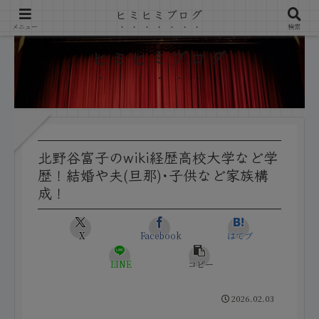
ヒミヒミブログ
メニュー
検索
ヒミヒミブログ
北野谷富子のwiki経歴高校大学など学
歴！結婚や夫(旦那)･子供など家族構
成！
X
Facebook
はてブ
LINE
コピー
2026.02.03