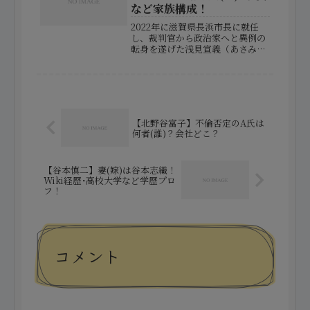
な彼女について、結婚や家族に
など家族構成！
関...
2022年に滋賀県長浜市長に就任
し、裁判官から政治家へと異例の
転身を遂げた浅見宣義（あさみ・
のぶよし）氏。これまでの歩みや
人物像、さらに家庭やプライベー
トな一面まで、幅広くご紹介しま
す。法曹界で長年のキャリアを積
み、今では市民の声に耳を傾け...
【北野谷富子】不倫否定のA氏は
何者(誰)？会社どこ？
【谷本慎二】妻(嫁)は谷本志織！
Wiki経歴･高校大学など学歴プロ
フ！
コメント