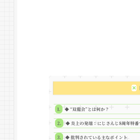
◆ “双龍会”とは何か？
◆ 炎上の発端：にじさんじ8周年特番
◆ 批判されている主なポイント