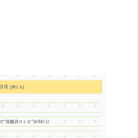
目次
で“双龍会コンビ”がMCに