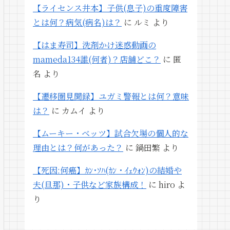
【ライセンス井本】子供(息子)の重度障害
とは何？病気(病名)は？
に
ルミ
より
【はま寿司】洗剤かけ迷惑動画の
mameda134誰(何者)？店舗どこ？
に
匿
名
より
【遷移圏見聞録】ユガミ警報とは何？意味
は？
に
カムイ
より
【ムーキー・ベッツ】試合欠場の個人的な
理由とは？何があった？
に
鍋田繁
より
【死因:何癌】ｶﾝ･ｿﾊ(ｶﾝ・ｲｪｳｫﾝ)の結婚や
夫(旦那)・子供など家族構成！
に
hiro
よ
り