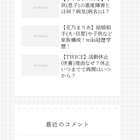
供(息子)の重度障害と
は何？病気(病名)は？
【花乃まりあ】結婚相
手(夫･旦那)や子供など
家族構成！wiki経歴学
歴！
【TWICE】活動休止
(休養)理由なぜ？休止
いつまでで再開はいつ
から？
最近のコメント