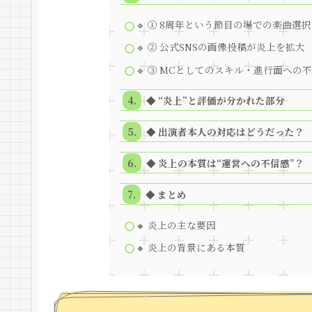
🔹 ① 8周年という節目の場での楽曲選択
🔹 ② 公式SNSの画像投稿が炎上を拡大
🔹 ③ MCとしてのスキル・進行面への
◆ “炎上”と評価が分かれた部分
◆ 出演者本人の対応はどうだった？
◆ 炎上の本質は“運営への不信感”？
◆ まとめ
🔸 炎上の主な要因
🔸 炎上の背景にある本質