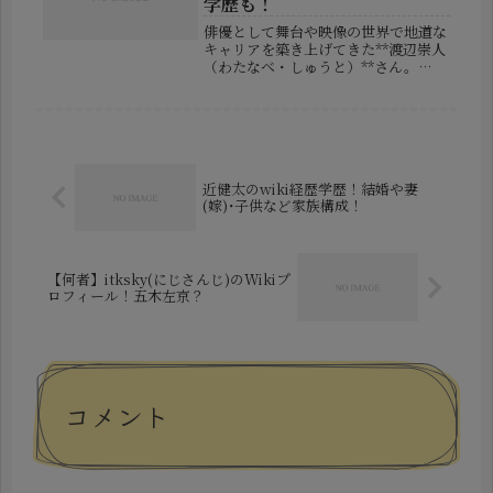
学歴も！
俳優として舞台や映像の世界で地道な
キャリアを築き上げてきた**渡辺崇人
（わたなべ・しゅうと）**さん。
2025年7月には、女優・石田彩夏さん
との結婚も発表され、プライベートで
も注目が集まりました。これまでの活
動は派手ではないものの、確実に実...
近健太のwiki経歴学歴！結婚や妻
(嫁)･子供など家族構成！
【何者】itksky(にじさんじ)のWikiプ
ロフィール！五木左京？
コメント