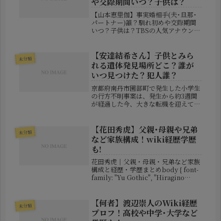
や交際期間いつ？子供は？
【山本恵里伽】事実婚相手(夫･旦那･
パートナー)誰？馴れ初めや交際期間
いつ？子供は？TBSの人気アナウンサ
ー・山本恵里伽さんが、自身のラジオ
番組内で事実婚をしていたことを公表
し、大きな話題となっています。報道
【安達結希さん】子供とみら
未分類
番組でも活躍する山本アナの突然の...
れる遺体発見場所どこ？誰が
いつ見つけた？犯人誰？
京都府南丹市園部町で発生した小学生
の行方不明事案は、発生から約3週間
が経過した今、大きな転機を迎えてい
ます。3月下旬に姿を消した小学6年生
の安達結希（ゆき）さん（11）とみら
れる子どもの遺体が、4月13日、同市
【花田秀虎】父親･母親や兄弟
未分類
内の山林で発見されました。本稿...
など家族構成！wiki経歴学歴
も!
花田秀虎｜父親・母親・兄弟など家族
構成と経歴・学歴まとめbody { font-
family: "Yu Gothic", "Hiragino
Kaku Gothic Pro", sans-serif; line-
height: 1.6; }...
【何者】渡辺崇人のWiki経歴
未分類
プロフ！高校や中学･大学など