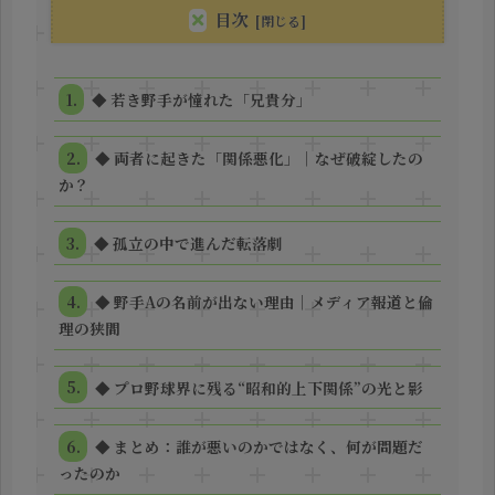
目次
◆ 若き野手が憧れた「兄貴分」
◆ 両者に起きた「関係悪化」｜なぜ破綻したの
か？
◆ 孤立の中で進んだ転落劇
◆ 野手Aの名前が出ない理由｜メディア報道と倫
理の狭間
◆ プロ野球界に残る“昭和的上下関係”の光と影
◆ まとめ：誰が悪いのかではなく、何が問題だ
ったのか