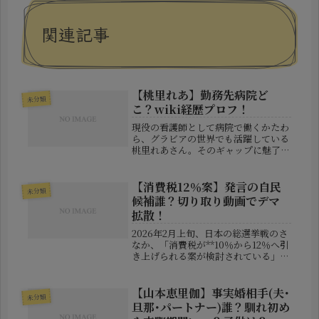
関連記事
【桃里れあ】勤務先病院ど
未分類
こ？wiki経歴プロフ！
現役の看護師として病院で働くかたわ
ら、グラビアの世界でも活躍している
桃里れあさん。そのギャップに魅了さ
れているファンも多いのではないでし
ょうか。本記事では、彼女のプロフィ
ールや活動歴、気になる勤務先病院の
【消費税12％案】発言の自民
未分類
情報について、わかりやすくご紹介し
候補誰？切り取り動画でデマ
て...
拡散！
2026年2月上旬、日本の総選挙戦のさ
なか、「消費税が**10％から12％へ引
き上げられる案が検討されている」と
の内容がSNS上で拡散し、大きな話題
となりました。この情報は一部で根拠
なく受け止められ、不安や批判が急
【山本恵里伽】事実婚相手(夫･
未分類
増。発端には、ある自民党公...
旦那･パートナー)誰？馴れ初め