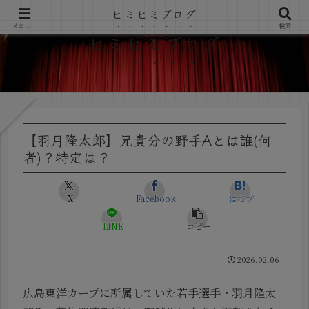
ヒミヒミブログ
メニュー
検索
ヒミヒミブログ
【羽月隆太郎】兄貴分の野手Aとは誰(何
者)？特定は？
X
Facebook
はてブ
LINE
コピー
2026.02.06
広島東洋カープに所属していた若手選手・羽月隆太