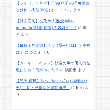
【ライセンス井本】子供(息子)の重度障害
とは何？病気(病名)は？
に
ルミ
より
【はま寿司】洗剤かけ迷惑動画の
mameda134誰(何者)？店舗どこ？
に
匿
名
より
【遷移圏見聞録】ユガミ警報とは何？意味
は？
に
カムイ
より
【ムーキー・ベッツ】試合欠場の個人的な
理由とは？何があった？
に
鍋田繁
より
【死因:何癌】ｶﾝ･ｿﾊ(ｶﾝ・ｲｪｳｫﾝ)の結婚や
夫(旦那)・子供など家族構成！
に
hiro
よ
り