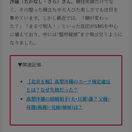
沙羅（たかなし・さら）さん
。競技実績だけでな
く、その整った顔立ちや大人びた美しさでも注目を
集めています。しかし最近では、「顔が変わっ
た？」「まるで別人！」といった反応がSNSを中心
に増えており、中には“整形疑惑”まで飛び交うように
なりました。
▼関連記事
【北京五輪】高梨沙羅のスーツ規定違反
とは？なぜ失格だった？
高梨沙羅の結婚相手(夫･旦那)誰？父親･
母親(両親)･兄妹(姉妹)は？