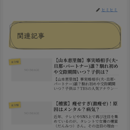
ヒミヒミ
関連記事
【山本恵里伽】事実婚相手(夫･
未分類
旦那･パートナー)誰？馴れ初め
や交際期間いつ？子供は？
【山本恵里伽】事実婚相手(夫･旦那･
パートナー)誰？馴れ初めや交際期間
いつ？子供は？TBSの人気アナウンサ
ー・山本恵里伽さんが、自身のラジオ
番組内で事実婚をしていたことを公表
し、大きな話題となっています。報道
【檀蜜】痩せすぎ(激痩せ)！原
未分類
番組でも活躍する山本アナの突然の...
因はメンタル？病気？
近年、テレビやSNS上で再び注目を集
めているのが、タレントで女優の檀蜜
（だんみつ）さん。その注目の理由