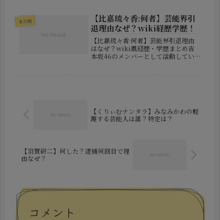
みう（さいとう みう）**さん。静岡
県出身の彼女は、これまでの学生時代
を通して地道に競技力を磨き、今や国
【比嘉琉々香:何者】芸能界引
未分類
内有数の実力者として知られる...
退理由なぜ？wiki経歴学歴！
【比嘉琉々香:何者】芸能界引退理由
はなぜ？wiki風経歴・学歴まとめ吉
本坂46のメンバーとして活動してい
た比嘉琉々香さんが、芸能界からの引
退を発表し注目を集めています。突然
の決断に驚いた人も多いのではないで
しょうか。この記事では、「比嘉
琉々...
【くりぃむナンタラ】みなみかわの軽
蔑する芸能人は誰？特定は？
【羽賀研二】何した？逮捕何回目で理
由なぜ？
コメント