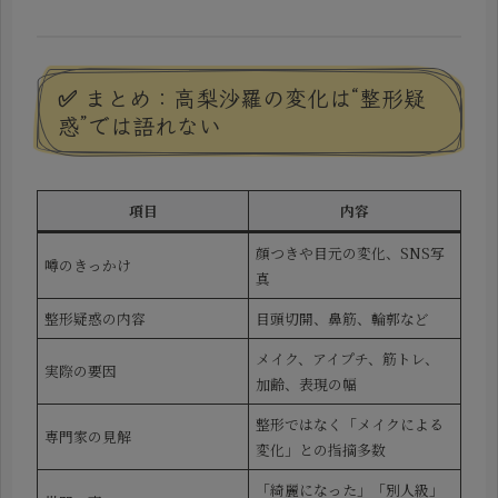
✅ まとめ：高梨沙羅の変化は“整形疑
惑”では語れない
項目
内容
顔つきや目元の変化、SNS写
噂のきっかけ
真
整形疑惑の内容
目頭切開、鼻筋、輪郭など
メイク、アイプチ、筋トレ、
実際の要因
加齢、表現の幅
整形ではなく「メイクによる
専門家の見解
変化」との指摘多数
「綺麗になった」「別人級」