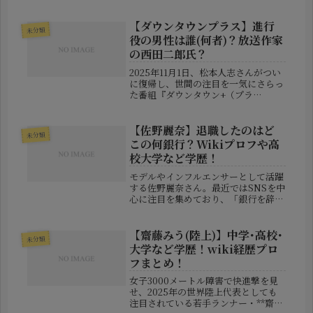
は、女優としての演技力でもバラエテ
ィでの艶っぽさでもなく、彼女の“激
痩せ”した姿です。2025年5月にNHK
【ダウンタウンプラス】進行
未分類
の情報番組「あさイチ」に出演し...
役の男性は誰(何者)？放送作家
の西田二郎氏？
2025年11月1日、松本人志さんがつい
に復帰し、世間の注目を一気にさらっ
た番組『ダウンタウン+（プラ
ス）』。その初回配信で、視聴者の間
で特に話題を呼んだのが、**松本さん
の隣で淡々と進行を務めていた“白髪
【佐野麗奈】退職したのはど
未分類
の男性”**の存在です。「声は聞い...
この何銀行？Wikiプロフや高
校大学など学歴！
モデルやインフルエンサーとして活躍
する佐野麗奈さん。最近ではSNSを中
心に注目を集めており、「銀行を辞め
て芸能活動に専念する」という大胆な
決断が話題になりました。この記事で
は、彼女が退職した銀行の情報や、こ
【齋藤みう(陸上)】中学･高校･
未分類
れまでの学歴、プロフィールについ
大学など学歴！wiki経歴プロ
て...
フまとめ！
女子3000メートル障害で快進撃を見
せ、2025年の世界陸上代表としても
注目されている若手ランナー・**齋藤