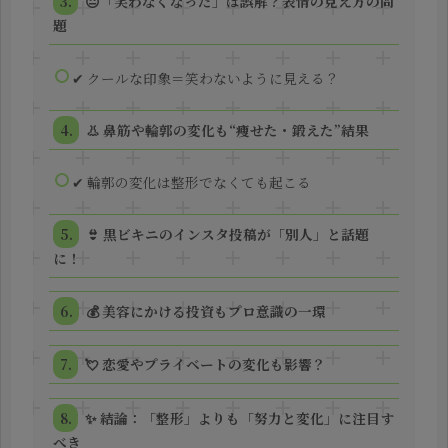
😐「笑わなくなった」は誤解？表情の見え方の問
題
✔ クールな印象＝笑わないように見える？
👃 鼻筋や輪郭の変化も“痩せた・鍛えた”結果
✔ 輪郭の変化は整形でなくても起こる
👙 黒ビキニのインスタ投稿が「別人」と話題
に！
💰 美容にかける投資もプロ意識の一環
💘 恋愛やプライベートの変化も影響？
✨ 結論：「整形」よりも「努力と変化」に注目す
べき