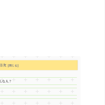
目次
んな人？