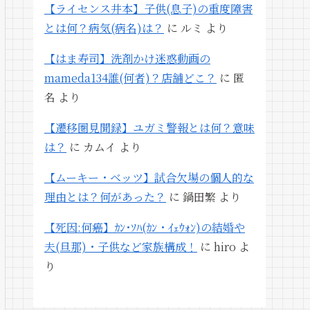
【ライセンス井本】子供(息子)の重度障害
とは何？病気(病名)は？
に
ルミ
より
【はま寿司】洗剤かけ迷惑動画の
mameda134誰(何者)？店舗どこ？
に
匿
名
より
【遷移圏見聞録】ユガミ警報とは何？意味
は？
に
カムイ
より
【ムーキー・ベッツ】試合欠場の個人的な
理由とは？何があった？
に
鍋田繁
より
【死因:何癌】ｶﾝ･ｿﾊ(ｶﾝ・ｲｪｳｫﾝ)の結婚や
夫(旦那)・子供など家族構成！
に
hiro
よ
り