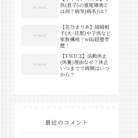
供(息子)の重度障害と
は何？病気(病名)は？
【花乃まりあ】結婚相
手(夫･旦那)や子供など
家族構成！wiki経歴学
歴！
【TWICE】活動休止
(休養)理由なぜ？休止
いつまでで再開はいつ
から？
最近のコメント