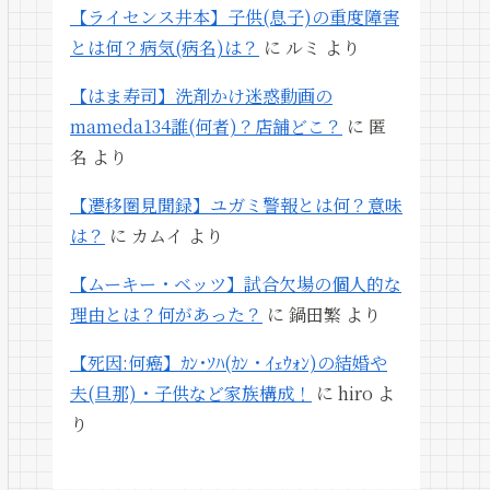
【ライセンス井本】子供(息子)の重度障害
とは何？病気(病名)は？
に
ルミ
より
【はま寿司】洗剤かけ迷惑動画の
mameda134誰(何者)？店舗どこ？
に
匿
名
より
【遷移圏見聞録】ユガミ警報とは何？意味
は？
に
カムイ
より
【ムーキー・ベッツ】試合欠場の個人的な
理由とは？何があった？
に
鍋田繁
より
【死因:何癌】ｶﾝ･ｿﾊ(ｶﾝ・ｲｪｳｫﾝ)の結婚や
夫(旦那)・子供など家族構成！
に
hiro
よ
り