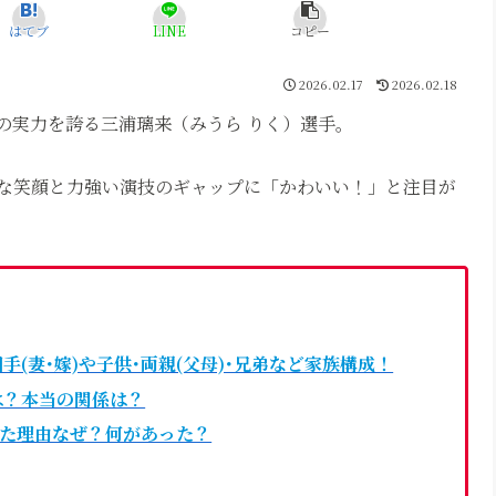
はてブ
LINE
コピー
2026.02.17
2026.02.18
の実力を誇る三浦璃来（みうら りく）選手。
憐な笑顔と力強い演技のギャップに「かわいい！」と注目が
(妻･嫁)や子供･両親(父母)･兄弟など家族構成！
は？本当の関係は？
した理由なぜ？何があった？