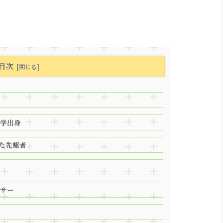
目次
学出身
た先駆者
サー