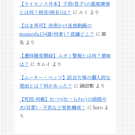
【ライセンス井本】子供(息子)の重度障害
とは何？病気(病名)は？
に
ルミ
より
【はま寿司】洗剤かけ迷惑動画の
mameda134誰(何者)？店舗どこ？
に
匿
名
より
【遷移圏見聞録】ユガミ警報とは何？意味
は？
に
カムイ
より
【ムーキー・ベッツ】試合欠場の個人的な
理由とは？何があった？
に
鍋田繁
より
【死因:何癌】ｶﾝ･ｿﾊ(ｶﾝ・ｲｪｳｫﾝ)の結婚や
夫(旦那)・子供など家族構成！
に
hiro
よ
り