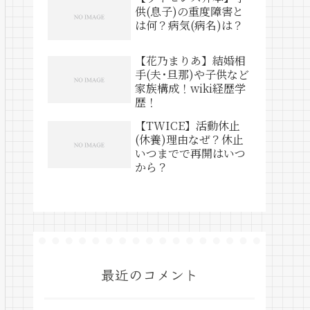
供(息子)の重度障害と
は何？病気(病名)は？
【花乃まりあ】結婚相
手(夫･旦那)や子供など
家族構成！wiki経歴学
歴！
【TWICE】活動休止
(休養)理由なぜ？休止
いつまでで再開はいつ
から？
最近のコメント