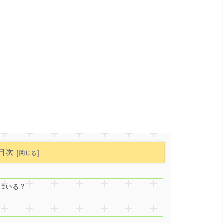
目次
はいる？