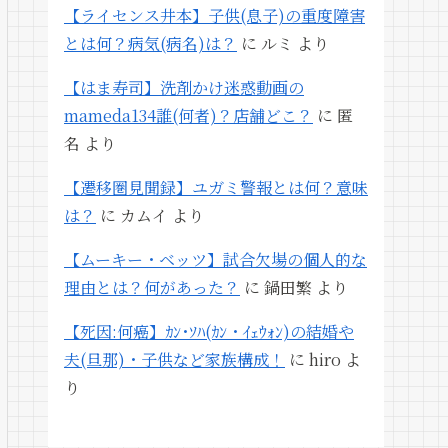
【ライセンス井本】子供(息子)の重度障害
とは何？病気(病名)は？
に
ルミ
より
【はま寿司】洗剤かけ迷惑動画の
mameda134誰(何者)？店舗どこ？
に
匿
名
より
【遷移圏見聞録】ユガミ警報とは何？意味
は？
に
カムイ
より
【ムーキー・ベッツ】試合欠場の個人的な
理由とは？何があった？
に
鍋田繁
より
【死因:何癌】ｶﾝ･ｿﾊ(ｶﾝ・ｲｪｳｫﾝ)の結婚や
夫(旦那)・子供など家族構成！
に
hiro
よ
り