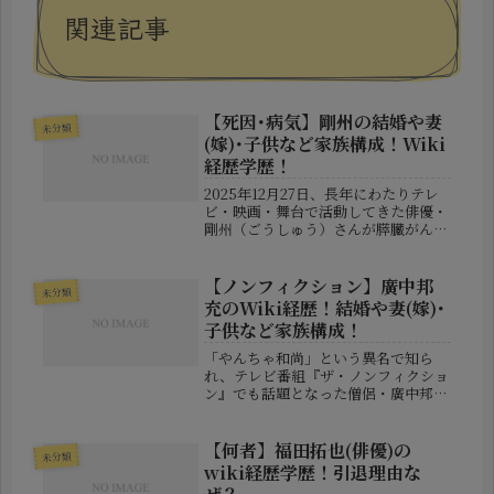
関連記事
【死因･病気】剛州の結婚や妻
未分類
(嫁)･子供など家族構成！Wiki
経歴学歴！
2025年12月27日、長年にわたりテレ
ビ・映画・舞台で活動してきた俳優・
剛州（ごうしゅう）さんが膵臓がんの
ためこの世を去りました。享年69
歳。所属事務所「浅井企画」が2026
年1月5日に訃報を公表したことで、こ
【ノンフィクション】廣中邦
未分類
のニュースは多くのファンや芸...
充のWiki経歴！結婚や妻(嫁)･
子供など家族構成！
「やんちゃ和尚」という異名で知ら
れ、テレビ番組『ザ・ノンフィクショ
ン』でも話題となった僧侶・廣中邦充
（ひろなか くにみつ）氏。非行や引
きこもりといった問題を抱える若者た
ちを支援し、1000人以上を社会へと
【何者】福田拓也(俳優)の
未分類
送り出した“平成の駆け込み寺”の創
wiki経歴学歴！引退理由な
設...