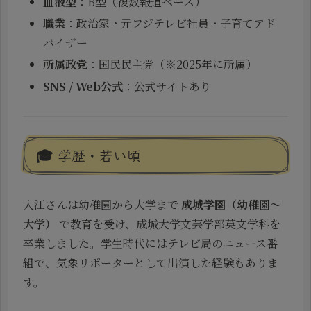
血液型
：B型（複数報道ベース）
職業
：政治家・元フジテレビ社員・子育てアド
バイザー
所属政党
：国民民主党（※2025年に所属）
SNS / Web公式
：公式サイトあり
🎓 学歴・若い頃
入江さんは幼稚園から大学まで
成城学園（幼稚園〜
大学）
で教育を受け、成城大学文芸学部英文学科を
卒業しました。学生時代にはテレビ局のニュース番
組で、気象リポーターとして出演した経験もありま
す。