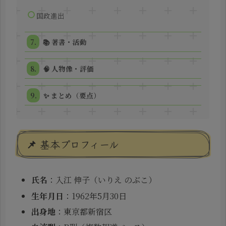
国政進出
📚 著書・活動
🧠 人物像・評価
✨ まとめ（要点）
📌 基本プロフィール
氏名
：入江 伸子（いりえ のぶこ）
生年月日
：1962年5月30日
出身地
：東京都新宿区