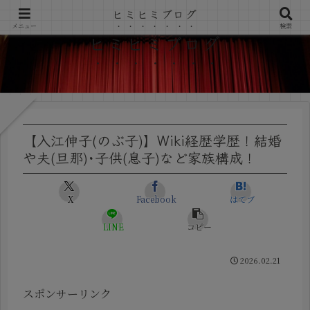
ヒミヒミブログ
メニュー
検索
ヒミヒミブログ
【入江伸子(のぶ子)】Wiki経歴学歴！結婚
や夫(旦那)･子供(息子)など家族構成！
X
Facebook
はてブ
LINE
コピー
2026.02.21
スポンサーリンク