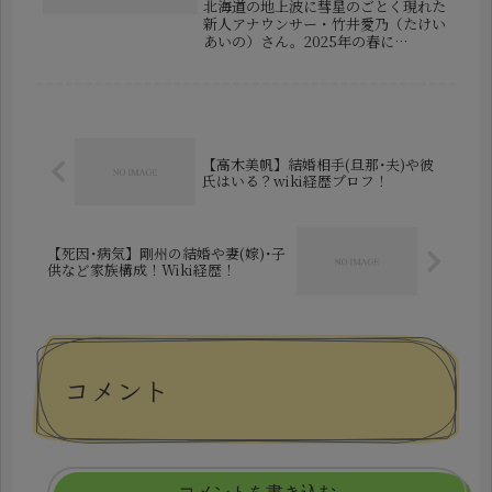
北海道の地上波に彗星のごとく現れた
新人アナウンサー・竹井愛乃（たけい
あいの）さん。2025年の春に
STV（札幌テレビ）に入社したばかり
ですが、すでに多くの視聴者から熱い
注目を集めています。明るくハキハキ
とした話しぶりと愛くるしい笑顔に魅
了...
【高木美帆】結婚相手(旦那･夫)や彼
氏はいる？wiki経歴プロフ！
【死因･病気】剛州の結婚や妻(嫁)･子
供など家族構成！Wiki経歴！
コメント