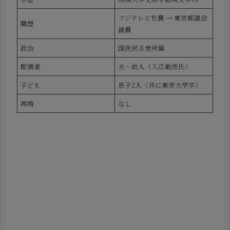
フジテレビ社員 → 東京都議会
職歴
議員
政治
国民民主党所属
配偶者
夫・故人（入江敏彦氏）
子ども
息子2人（共に東京大学卒）
再婚
なし