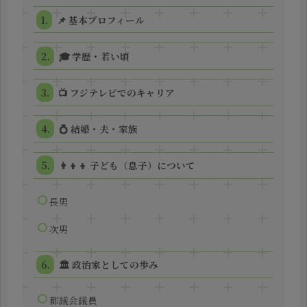
📌 基本プロフィール
🎓 学歴・若い頃
📺 フジテレビでのキャリア
💍 結婚・夫・家族
👨‍👦‍👦 子ども（息子）について
長男
次男
🏛️ 政治家としての歩み
都議会議員