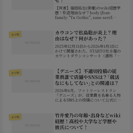
ぜ？
【何者】福田拓也(俳優)のwiki経歴学
歴！引退理由なぜ？body {font-
family: "Yu Gothic", sans-serif;
line-height: 1.8; padding: 20px;
color: #222;}h...
カウコンで松島聡が炎上？理
未分類
由はなぜ？何があった？
2025年12月31日から2026年1月1日に
かけて開催された、STARTO社主催の
カウントダウンコンサート（通称「カ
ウコン」）は、例年通り豪華なステー
ジとともに年越しを彩るイベントとし
て大きな注目を集めました。しかし、
【デニーズ】不適切投稿の従
未分類
その華やかなステージ...
業員誰で店舗やSNSは？｢就活
なにもしてない｣との関連は？
2026年6月、ファミリーレストラン
「デニーズ」が、従業員を名乗る人物
によるSNS上の投稿について公式に謝
罪し、大きな話題となりました。飲食
店ではこれまでも、いわゆる「バイト
テロ」と呼ばれる不適切投稿が社会問
竹井愛乃の年齢･出身などwiki
未分類
題となってきましたが、今回は企業...
経歴！高校や大学など学歴や
彼氏について！