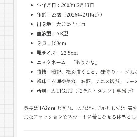
生年月日
：2003年2月13日
年齢
：23歳（2026年2月時点）
出身地
：大分県佐伯市
血液型
：AB型
身長
：163cm
靴サイズ
：22.5cm
ニックネーム
：「ありかな」
特技
：暗記、絵を描くこと、独特のトーク力
趣味
：料理や美容、お酒、アニメ観賞、ラー
所属
：A-LIGHT（モデル・タレント事務所）
身長は
163cm
とされ、これはモデルとしては“高
まなファッションをスマートに着こなせる体型とし