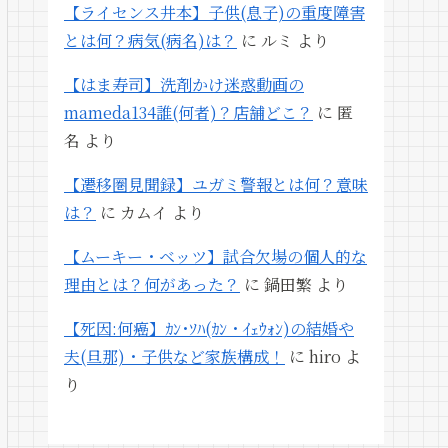
【ライセンス井本】子供(息子)の重度障害
とは何？病気(病名)は？
に
ルミ
より
【はま寿司】洗剤かけ迷惑動画の
mameda134誰(何者)？店舗どこ？
に
匿
名
より
【遷移圏見聞録】ユガミ警報とは何？意味
は？
に
カムイ
より
【ムーキー・ベッツ】試合欠場の個人的な
理由とは？何があった？
に
鍋田繁
より
【死因:何癌】ｶﾝ･ｿﾊ(ｶﾝ・ｲｪｳｫﾝ)の結婚や
夫(旦那)・子供など家族構成！
に
hiro
よ
り