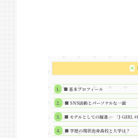
■ 基本プロフィール
■ SNS活動とパーソナルな一面
■ モデルとしての躍進 ─ 「J-GIR
■ 学歴の現状――出身高校と大学は？