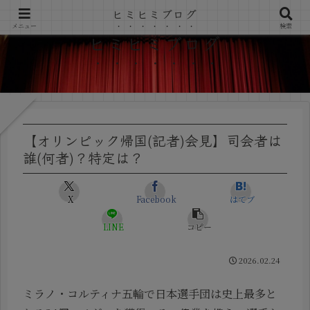
ヒミヒミブログ
メニュー
検索
ヒミヒミブログ
【オリンピック帰国(記者)会見】司会者は
誰(何者)？特定は？
X
Facebook
はてブ
LINE
コピー
2026.02.24
ミラノ・コルティナ五輪で日本選手団は史上最多と