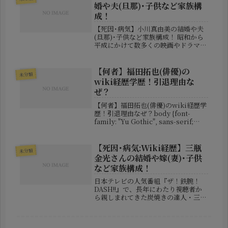
在に見えますが、実は彼女自身も地...
婚や夫(旦那)･子供など家族構
成！
【死因･病気】小川真由美の結婚や夫
(旦那)･子供など家族構成！ 昭和から
平成にかけて数多くの映画やドラマ、
舞台で活躍した女優・小川真由美さん
が、2026年3月26日に86歳で亡くな
っていたことが明らかになりました。
【何者】福田拓也(俳優)の
未分類
強い眼差しと圧倒的な存在...
wiki経歴学歴！引退理由な
ぜ？
【何者】福田拓也(俳優)のwiki経歴学
歴！引退理由なぜ？body {font-
family: "Yu Gothic", sans-serif;
line-height: 1.8; padding: 20px;
color: #222;}h...
【死因･病気:Wiki経歴】三瓶
未分類
金光さんの結婚や嫁(妻)･子供
など家族構成！
日本テレビの人気番組『ザ！鉄腕！
DASH!!』で、長年にわたり視聴者か
ら親しまれてきた炭焼きの達人・三瓶
金光（さんぺい かねみつ）さん。福
島県浪江町の山中に築かれた「DASH
村」において、その知識と技術を惜し