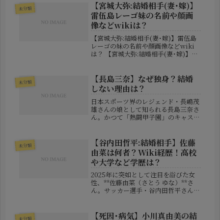
【宮城大弥:結婚相手(妻･嫁)】
未分類
雷伍島レーゴ妹の名前や顔画
像などwikiは？
【宮城大弥:結婚相手(妻･嫁)】雷伍島
レーゴの妹の名前や顔画像などwiki
は？ 【宮城大弥:結婚相手(妻･嫁)】雷
伍島レーゴの妹の名前や顔画像など
wikiは？ オリックス・宮城大弥が結
婚を発表！ プロ野球・オリックス・
【長島三奈】なぜ独身？結婚
未分類
バファローズのエースと...
しない理由は？
日本スポーツ界のレジェンド・長嶋茂
雄さんの娘として知られる長島三奈さ
ん。かつて「熱闘甲子園」のキャスタ
ーとして多くの高校球児と視聴者の心
をつかみ、現在は父の事務所「オフィ
スエヌ」の代表も務める実力派女性で
【谷内田哲平:結婚相手】佐藤
未分類
す。▼関連記事【死因:病気】長嶋茂
由菜は何者？Wiki経歴！高校
雄...
や大学など学歴は？
2025年に突如として注目を浴びた女
性、**佐藤由菜（さとう ゆな）**さ
ん。サッカー選手・谷内田哲平さんと
の結婚発表によって一躍話題の的とな
りました。一見すると「芸能人の奥
様」としてスポットライトを浴びる存
【死因･病気】小川真由美の結
未分類