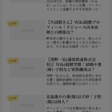
2026年2月、俳優の神尾楓珠（かみ
お・ふうじゅ）さんと女優・アーティ
ストとして活躍する平手友梨奈（ひら
て・ゆりな）さんが結婚を発表し、芸
能界に大きな驚きと祝福が広がりまし
た。これまでに特に熱愛報道もなかっ
【矢田修さん】Wiki経歴プロ
未分類
た2人だけに、「いつから付き合っ
フィール！ドジャース山本由
て...
伸との関係は？
野球界の裏方でありながら、数々のス
ター選手に影響を与えてきた人物がい
ます。その名は――矢田修（やた・おさ
む）さん。一見すると「治療家」や
「接骨院の先生」といった肩書に見え
ますが、その実態はプロスポーツ選手
【茂野一弘(蒲原鉄道株式会
未分類
の成長を陰で支える“身体知”の伝道
社)】Wiki経歴学歴！結婚や妻
師...
(嫁)･子供など家族構成は？
茂野一弘さんは、新潟県五泉市に本社
を置く蒲原鉄道株式会社の代表取締役
社長です。蒲原鉄道の公式サイトで
は、代表者として「代表取締役社長
茂野一弘」と記載されています。会社
所在地は新潟県五泉市村松甲1364番
北島康介の妻(嫁)は千紗！子供
未分類
地で、資本金は7,200万円です。蒲...
(娘)は何人？
オリンピックで日本競泳史に残る金メ