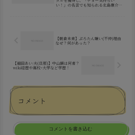
ダルを獲得し、「チョー気持ちい
い！」の名言でも知られる北島康介さ
ん。現役引退後は、水泳クラブの運営
やメディア出演など、多方面で活躍し
ています。そんな北島さんを支えるの
が、妻であり元歌手の千紗さん。この
記事で...
【朝倉未来】ぷろたん嫌い(不仲)理由
なぜ？何があった？
【細田あい:夫(旦那)】中山顕は何者？
wiki経歴や高校･大学など学歴！
コメント
コメントを書き込む