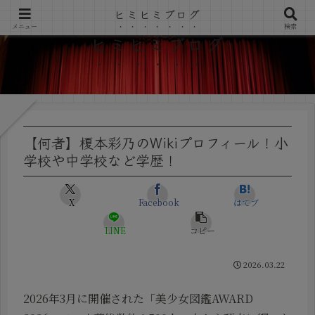
ヒミヒミブログ
メニュー
検索
ヒミヒミブログ
【何者】榎本彩乃のWikiプロフィール！小
学校や中学校など学歴！
X
Facebook
はてブ
LINE
コピー
2026.03.22
2026年3月に開催された「美少女図鑑AWARD