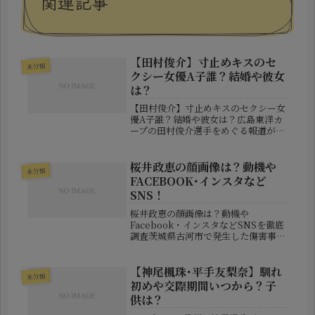
関連記事
【田村俊介】寸止めキスのセ
未分類
クシー女優A子誰？結婚や彼女
は？
【田村俊介】寸止めキスのセクシー女
優A子誰？結婚や彼女は？広島東洋カ
ープの田村俊介選手をめぐる報道が、
大きな注目を集めています。週刊誌で
は、東京都内の飲食店で開催された飲
み会に参加した様子が報じられ、その
桜井政恵の顔画像は？動機や
未分類
場には匿名の「人気セクシー女優A
FACEBOOK･インスタなど
子」...
SNS！
桜井政恵の顔画像は？動機や
Facebook・インスタなどSNSを徹底
調査茨城県古河市で発生した傷害事件
が大きな波紋を広げています。逮捕さ
れたのは、古河市諸川に住むアルバイ
トの桜井政恵容疑者（49）です。報道
【神尾楓珠･平手友梨奈】馴れ
未分類
によると、同居していた42歳の女性...
初めや交際期間いつから？子
供は？