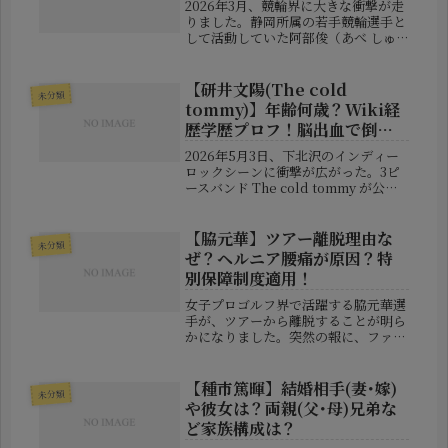
2026年3月、競輪界に大きな衝撃が走
りました。静岡所属の若手競輪選手と
して活動していた阿部俊（あべ しゅ
ん）選手が、わずか25歳という若さで
亡くなったことが明らかになったので
す。将来を有望視されていた若手選手
【研井文陽(The cold
未分類
の突然の訃報に、ファンや関係者...
tommy)】年齢何歳？Wiki経
歴学歴プロフ！脳出血で倒れ
る！
2026年5月3日、下北沢のインディー
ロックシーンに衝撃が広がった。3ピ
ースバンド The cold tommy が公式
X（旧Twitter）を通じ、ボーカル・
ギターを務める 研井文陽 が脳出血で
倒れたことを発表した。突然の知らせ
【脇元華】ツアー離脱理由な
未分類
にファンの...
ぜ？ヘルニア腰痛が原因？特
別保障制度適用！
女子プロゴルフ界で活躍する脇元華選
手が、ツアーから離脱することが明ら
かになりました。突然の報に、ファン
からは驚きと心配の声が広がっていま
す。今回の離脱理由として報じられて
いるのは「腰の状態」。さらに、昨年
【種市篤暉】結婚相手(妻･嫁)
未分類
末には椎間板ヘルニアの手術を受けて
や彼女は？両親(父･母)兄弟な
い...
ど家族構成は？