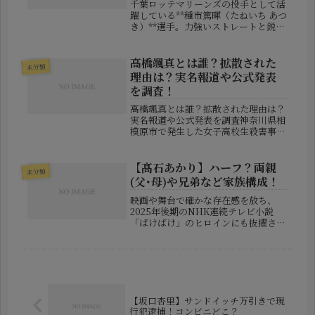
千葉ロッテマリーンズの投手として活
躍している**種市篤暉（たねいち あつ
き）**選手。力強いストレートと鋭い
変化球を武器に、チームの主力投手と
して注目を集めています。近年は侍ジ
ャパンにも選出されるなど、日本球界
高橋颯真とは誰？拡散された
未分類
でも存在感を高めている若手投手...
理由は？実名報道や公式発表
を調査！
高橋颯真とは誰？拡散された理由は？
実名報道や公式発表を調査神奈川県相
模原市で発生した女子高校生殺害事件
をめぐり、SNS上では「高橋颯真」と
いう名前が拡散されています。しか
し、現時点で警察や検察、大手報道機
【髙石あかり】ハーフ？両親
未分類
関がこの名前を公式に発表した事実は
(父･母)や兄弟など家族構成！
確...
映画や舞台で確かな存在感を放ち、
2025年後期のNHK連続テレビ小説
「ばけばけ」のヒロインにも抜擢され
た髙石あかりさん。端正な顔立ちと伸
びやかな演技で注目される一方、「ハ
ーフでは？」といった噂が広がってい
ます。今回は、髙石あかりさんのハー
フ...
【坂口杏里】サンドイッチ万引きで現
行犯逮捕！コンビニどこ？