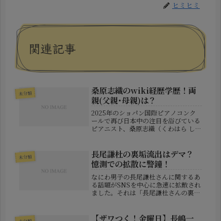
ヒミヒミ
関連記事
桑原志織のwiki経歴学歴！両
未分類
親(父親･母親)は？
2025年のショパン国際ピアノコンク
ールで再び日本中の注目を浴びている
ピアニスト、桑原志織（くわはら しお
り）さん。その繊細で知的な演奏は、
審査員のみならず世界中のクラシック
ファンを魅了しています。この記事で
長尾謙杜の裏垢流出はデマ？
未分類
は、桑原さんのこれまでの経歴・学...
憶測での拡散に警鐘！
なにわ男子の長尾謙杜さんに関するあ
る話題がSNSを中心に急速に拡散され
ました。それは「長尾謙杜さんの裏垢
が流出したのではないか」というもの
です。発端となったのは、芸能人のゴ
シップ情報を扱うアカウントによっ
【ザワつく！金曜日】長嶋一
未分類