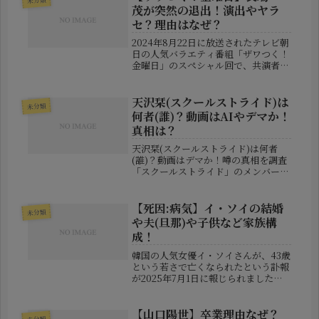
て、ある非公開Instagramアカ...
茂が突然の退出！演出やヤラ
セ？理由はなぜ？
2024年8月22日に放送されたテレビ朝
日の人気バラエティ番組「ザワつく！
金曜日」のスペシャル回で、共演者や
視聴者を驚かせる一幕がありました。
番組の看板出演者である長嶋一茂さん
が、収録中に突如として怒りを爆発さ
天沢栞(スクールストライド)は
未分類
せ、「俺は帰る！」と叫んでスタ...
何者(誰)？動画はAIやデマか！
真相は？
天沢栞(スクールストライド)は何者
(誰)？動画はデマか！噂の真相を調査
「スクールストライド」のメンバーと
して名前が広がっている天沢栞さんに
ついて、SNSでは「何者なのか」「話
題の動画は本物なのか」といった検索
【死因:病気】イ・ソイの結婚
未分類
が増えています。しかし、インター...
や夫(旦那)や子供など家族構
成！
韓国の人気女優イ・ソイさんが、43歳
という若さで亡くなられたという訃報
が2025年7月1日に報じられました。
彼女は数々のドラマや映画で魅力的な
演技を披露し、多くのファンに愛され
てきた存在でした。この記事では、
【山口陽世】卒業理由なぜ？
未分類