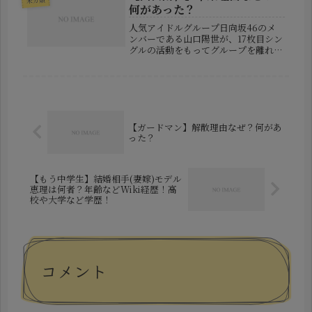
イ・ソイさんの家族構成や結婚歴、...
何があった？
人気アイドルグループ日向坂46のメ
ンバーである山口陽世が、17枚目シン
グルの活動をもってグループを離れる
ことが発表された。突然の知らせに、
ファンの間では驚きとともに「なぜこ
のタイミングなのか」「何かあったの
ではないか」といった声も多く上が
っ...
【ガードマン】解散理由なぜ？何があ
った？
【もう中学生】結婚相手(妻嫁)モデル
恵理は何者？年齢などWiki経歴！高
校や大学など学歴！
コメント