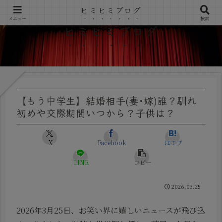
ヒミヒミブログ
メニュー
検索
ヒミヒミブログ
【もう中学生】結婚相手(妻･嫁)誰？馴れ
初めや交際期間いつから？子供は？
X
Facebook
はてブ
LINE
コピー
2026.03.25
2026年3月25日、お笑い界に嬉しいニュースが飛び込